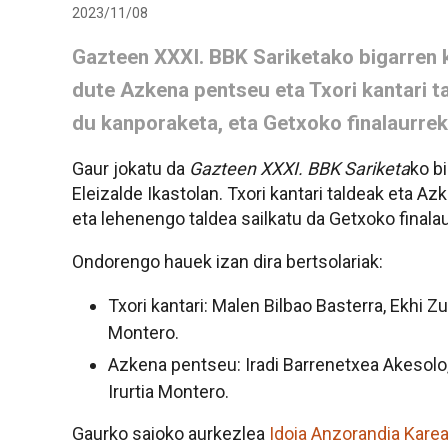
2023/11/08
Gazteen XXXI. BBK Sariketako bigarren
dute Azkena pentseu eta Txori kantari t
du kanporaketa, eta Getxoko finalaurrek
Gaur jokatu da
Gazteen XXXI. BBK Sariketa
ko b
Eleizalde Ikastolan. Txori kantari taldeak eta A
eta lehenengo taldea sailkatu da Getxoko finala
Ondorengo hauek izan dira bertsolariak:
Txori kantari: Malen Bilbao Basterra, Ekhi Zu
Montero.
Azkena pentseu: Iradi Barrenetxea Akesolo
Irurtia Montero.
Gaurko saioko aurkezlea
Idoia Anzorandia Kare