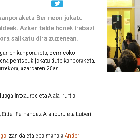
 kanporaketa Bermeon jokatu
aldeek. Azken talde honek irabazi
ora sailkatu dira zuzenean.
igarren kanporaketa, Bermeoko
zkena pentseuk jokatu dute kanporaketa,
urrekora, azaroaren 20an.
luaga Intxaurbe eta Aiala Irurtia
, Eider Fernandez Aranburu eta Luberi
aga
izan da eta epaimahaia
Ander