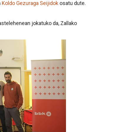
a
Koldo Gezuraga Seijidok
osatu dute.
stelehenean jokatuko da, Zallako