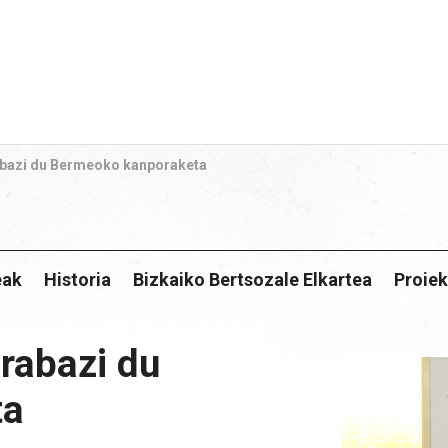
rabazi du Bermeoko kanporaketa
eak
Historia
Bizkaiko Bertsozale Elkartea
Proiek
irabazi du
ta