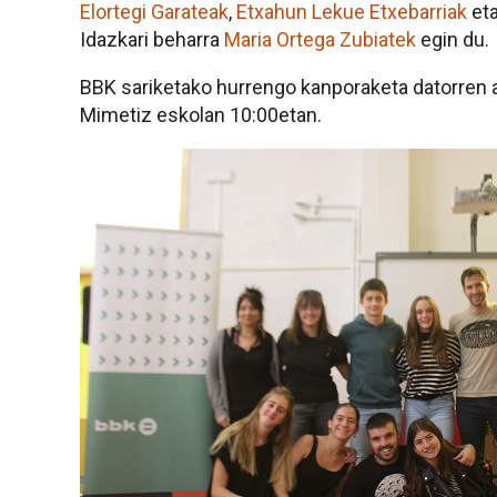
Elortegi Garateak
,
Etxahun Lekue Etxebarriak
et
Idazkari beharra
Maria Ortega Zubiatek
egin du.
BBK sariketako hurrengo kanporaketa datorren a
Mimetiz eskolan 10:00etan.