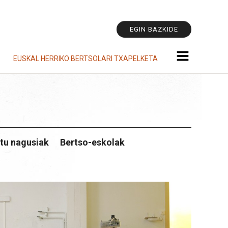
Tresna
pertsonala
EGIN BAZKIDE
EUSKAL HERRIKO BERTSOLARI TXAPELKETA
tu nagusiak
Bertso-eskolak