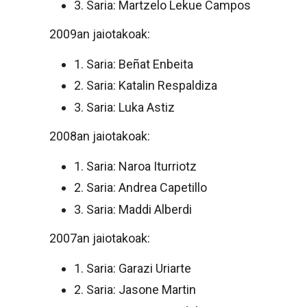
3. Saria: Martzelo Lekue Campos
2009an jaiotakoak:
1. Saria: Beñat Enbeita
2. Saria: Katalin Respaldiza
3. Saria: Luka Astiz
2008an jaiotakoak:
1. Saria: Naroa Iturriotz
2. Saria: Andrea Capetillo
3. Saria: Maddi Alberdi
2007an jaiotakoak:
1. Saria: Garazi Uriarte
2. Saria: Jasone Martin