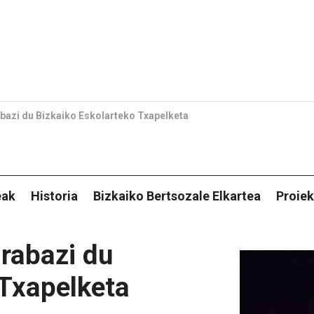
abazi du Bizkaiko Eskolarteko Txapelketa
eak
Historia
Bizkaiko Bertsozale Elkartea
Proiek
irabazi du
 Txapelketa