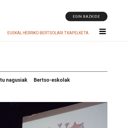
Tresna
pertsonala
EGIN BAZKIDE
EUSKAL HERRIKO BERTSOLARI TXAPELKETA
tu nagusiak
Bertso-eskolak