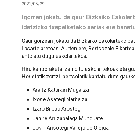
2021/05/29
Igorren jokatu da gaur Bizkaiko Eskolar
idatzizko txapelketako sariak ere banatu
Gaur goizean jokatu da Bizkaiko Eskolarteko bat-
Lasarte aretoan. Aurten ere, Bertsozale Elkartea
antolatu dugu eskolartekoa.
Hiru kanporaketa izan ditu eskolartekoak eta guz
Horietatik zortzi bertsolarik kantatu dute gaurko
Araitz Katarain Mugarza
Ixone Asategi Narbaiza
Izaro Bilbao Arostegi
Janire Arrizabalaga Munduate
Jokin Ansotegi Vallejo de Olejua