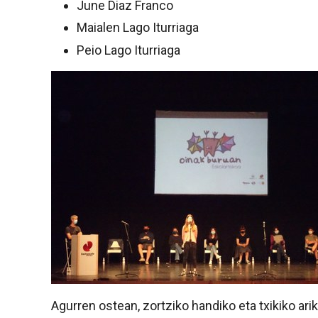
June Diaz Franco
Maialen Lago Iturriaga
Peio Lago Iturriaga
Agurren ostean, zortziko handiko eta txikiko ari