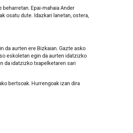
le beharretan. Epai-mahaia Ander
ak osatu dute. Idazkari lanetan, ostera,
in da aurten ere Bizkaian. Gazte asko
so eskoletan egin da aurten idatzizko
n da idatzizko txapelketaren sari
ako bertsoak. Hurrengoak izan dira