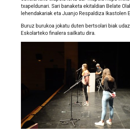
txapeldunari. Sari banaketa ekitaldian Belate Ol
lehendakariak eta Juanjo Respaldiza Ikastolen E
Buruz burukoa jokatu duten bertsolari biak uda
Eskolarteko finalera sailkatu dira.