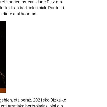
iketa horien ostean, June Diaz eta
katu diren bertsolari biak. Puntuari
n diote atal honetan.
gehien, eta beraz, 2021eko Bizkaiko
ti Arratiako bertsolariak ipini dio