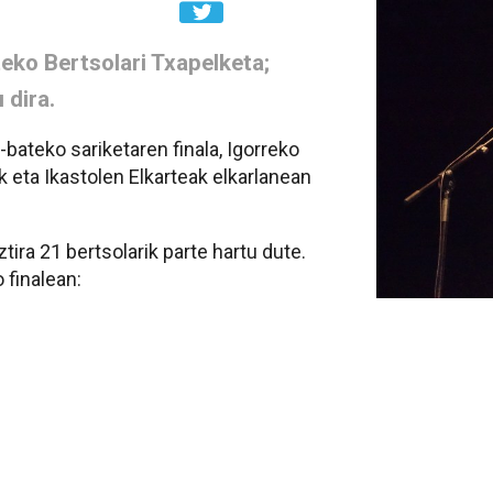
teko Bertsolari Txapelketa;
 dira.
bateko sariketaren finala, Igorreko
k eta Ikastolen Elkarteak elkarlanean
tira 21 bertsolarik parte hartu dute.
 finalean: