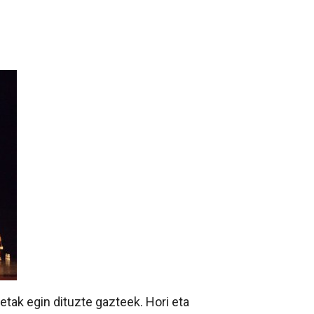
ketak egin dituzte gazteek. Hori eta