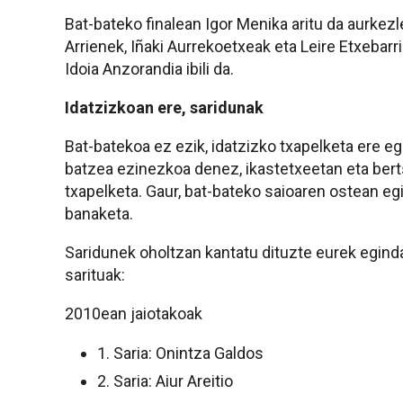
Bat-bateko finalean Igor Menika aritu da aurkez
Arrienek, Iñaki Aurrekoetxeak eta Leire Etxebarri
Idoia Anzorandia ibili da.
Idatzizkoan ere, saridunak
Bat-batekoa ez ezik, idatzizko txapelketa ere eg
batzea ezinezkoa denez, ikastetxeetan eta bert
txapelketa. Gaur, bat-bateko saioaren ostean egi
banaketa.
Saridunek oholtzan kantatu dituzte eurek egind
sarituak:
2010ean jaiotakoak
1. Saria: Onintza Galdos
2. Saria: Aiur Areitio