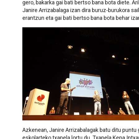
gero, bakarka gai bati bertso bana bota diete. Ar
Janire Arrizabalaga izan dira buruz-burukora sail
erantzun eta gai bati bertso bana bota behar iza
Azkenean, Janire Arrizabalagak batu ditu puntu 
eskolarteko txapela lortu du. Txapela Kepa Intxaus