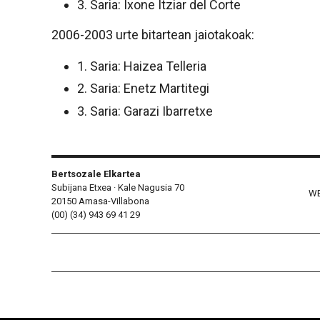
3. Saria: Ixone Itziar del Corte
2006-2003 urte bitartean jaiotakoak:
1. Saria: Haizea Telleria
2. Saria: Enetz Martitegi
3. Saria: Garazi Ibarretxe
Bertsozale Elkartea
Subijana Etxea · Kale Nagusia 70
WE
20150 Amasa-Villabona
(00) (34) 943 69 41 29