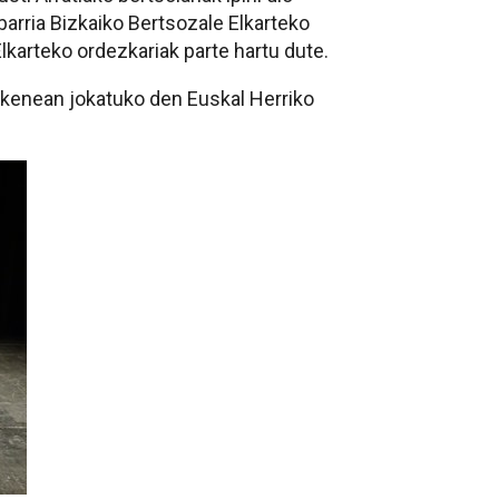
abarria Bizkaiko Bertsozale Elkarteko
lkarteko ordezkariak parte hartu dute.
zkenean jokatuko den Euskal Herriko