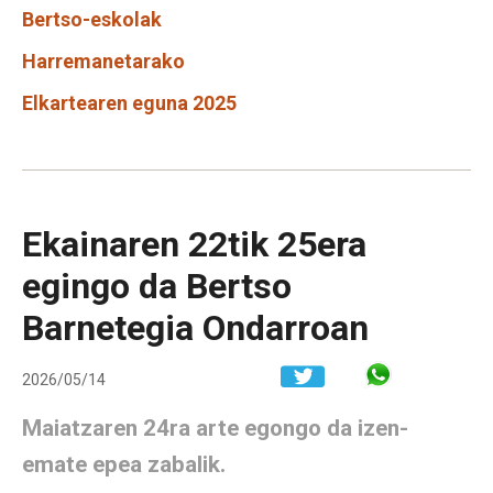
Bertso-eskolak
Harremanetarako
Elkartearen eguna 2025
Ekainaren 22tik 25era
egingo da Bertso
Barnetegia Ondarroan
Share in W
2026/05/14
Maiatzaren 24ra arte egongo da izen-
emate epea zabalik.