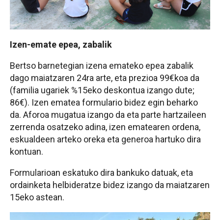
Izen-emate epea, zabalik
Bertso barnetegian izena emateko epea zabalik
dago maiatzaren 24ra arte, eta prezioa 99€koa da
(familia ugariek %15eko deskontua izango dute;
86€). Izen ematea formulario bidez egin beharko
da. Aforoa mugatua izango da eta parte hartzaileen
zerrenda osatzeko adina, izen ematearen ordena,
eskualdeen arteko oreka eta generoa hartuko dira
kontuan.
Formularioan eskatuko dira bankuko datuak, eta
ordainketa helbideratze bidez izango da maiatzaren
15eko astean.