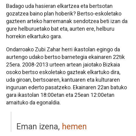
Badago uda hasieran elkartzea eta bertsotan
gozatzea baino plan hoberik? Bertso-eskoletako
gazteen arteko harremanak sendotzea beti izan da
gure helburuetako bat eta, aurten ere, helburu
horrekin elkartuko gara.
Ondarroako Zubi Zahar herri ikastolan egingo da
aurtengo udako bertso barnetegia ekainaren 22tik
25era. 2008-2013 urteen artean jaiotako Bizkaia
osoko bertso eskoletako gazteak elkartuko dira,
uda giroan, bertsoaren, kantuaren eta kulturaren
inguruan ederto pasatzeko. Ekainaren 22an batuko
gara ikastolan 18:00etan eta 25ean 12:00etan
amaituko da egonaldia.
Eman izena,
hemen