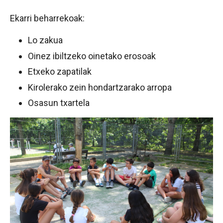
Ekarri beharrekoak:
Lo zakua
Oinez ibiltzeko oinetako erosoak
Etxeko zapatilak
Kirolerako zein hondartzarako arropa
Osasun txartela