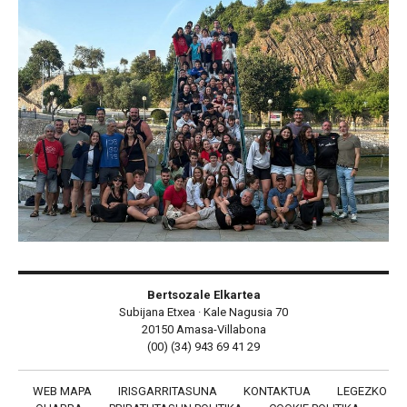
Bertsozale Elkartea
Subijana Etxea · Kale Nagusia 70
20150 Amasa-Villabona
(00) (34) 943 69 41 29
WEB MAPA
IRISGARRITASUNA
KONTAKTUA
LEGEZKO