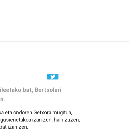
leetako bat, Bertsolari
n.
ioa eta ondoren Getxora mugitua,
agusienetakoa izan zen; hain zuzen,
bat izan zen.