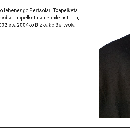
ko lehenengo Bertsolari Txapelketa
inbat txapelketatan epaile aritu da,
02 eta 2004ko Bizkaiko Bertsolari