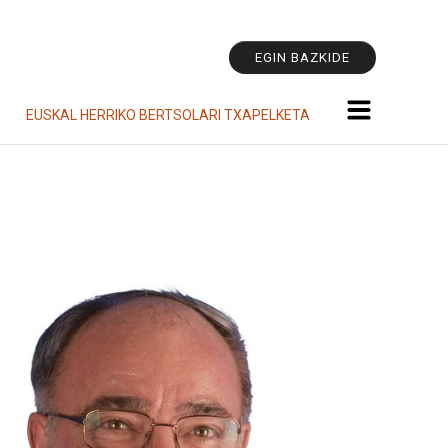
Tresna
pertsonala
EGIN BAZKIDE
EUSKAL HERRIKO BERTSOLARI TXAPELKETA