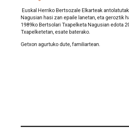
Euskal Herriko Bertsozale Elkarteak antolatuta
Nagusian hasi zan epaile lanetan, eta geroztik ha
1989ko Bertsolari Txapelketa Nagusian edota 20
Txapelketetan, esate baterako.
Getxon agurtuko dute, familiartean.