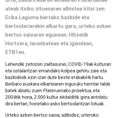
ateak itxiko zituenaren albistea iritsi zen.
Erika Lagoma bertako bazkide eta
bertsolariarekin elkartu gara, urteko azken
bertso saioaren egunean. Hitzetik
Hortzera, larunbatean eta igandean,
ETB1en.
Lehendik zetozen zailtasunei, COVID-19ak kulturari
eta ostalaritzari emandako kolpea gehitu zaie eta
bazkideek ezin izan dute beste erabakirik hartu.
Berbaro euskara elkartearen inguruko herritar talde
batek abiatu zuen Plateruenako proiektua, eta
2004tik hona, 2.000 kultur ekitalditik gora antolatu
dira bertan; horietako asko bertsolaritzari lotuak.
Urteko azken bertso saioa, adibidez, urteroko