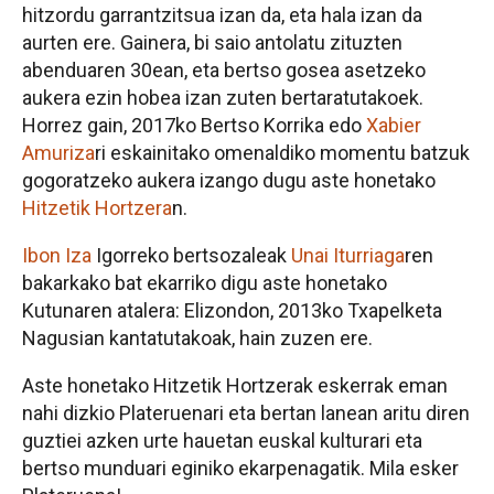
hitzordu garrantzitsua izan da, eta hala izan da
aurten ere. Gainera, bi saio antolatu zituzten
abenduaren 30ean, eta bertso gosea asetzeko
aukera ezin hobea izan zuten bertaratutakoek.
Horrez gain, 2017ko Bertso Korrika edo
Xabier
Amuriza
ri eskainitako omenaldiko momentu batzuk
gogoratzeko aukera izango dugu aste honetako
Hitzetik Hortzera
n.
Ibon Iza
Igorreko bertsozaleak
Unai Iturriaga
ren
bakarkako bat ekarriko digu aste honetako
Kutunaren atalera: Elizondon, 2013ko Txapelketa
Nagusian kantatutakoak, hain zuzen ere.
Aste honetako Hitzetik Hortzerak eskerrak eman
nahi dizkio Plateruenari eta bertan lanean aritu diren
guztiei azken urte hauetan euskal kulturari eta
bertso munduari eginiko ekarpenagatik. Mila esker