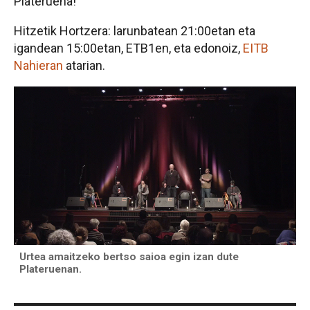
Plateruena!
Hitzetik Hortzera: larunbatean 21:00etan eta
igandean 15:00etan, ETB1en, eta edonoiz,
EITB
Nahieran
atarian.
Urtea amaitzeko bertso saioa egin izan dute
Plateruenan.