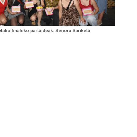
tako finaleko partaideak. Señora Sariketa