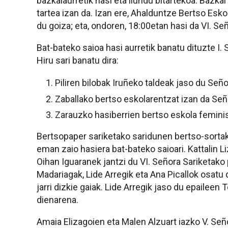
bazkalaurretik hasi eta ilundu bitartekoa. Bazka
tartea izan da. Izan ere, Ahalduntze Bertso Esk
du goiza; eta, ondoren, 18:00etan hasi da VI. Señ
Bat-bateko saioa hasi aurretik banatu dituzte I.
Hiru sari banatu dira:
Piliren bilobak Iruñeko taldeak jaso du Seño
Zaballako bertso eskolarentzat izan da Seño
Zarauzko hasiberrien bertso eskola feminist
Bertsopaper sariketako saridunen bertso-sorta
eman zaio hasiera bat-bateko saioari. Kattalin L
Oihan Iguaranek jantzi du VI. Señora Sariketako 
Madariagak, Lide Arregik eta Ana Picallok osatu 
jarri dizkie gaiak. Lide Arregik jaso du epaileen 
dienarena.
Amaia Elizagoien eta Malen Alzuart iazko V. Se