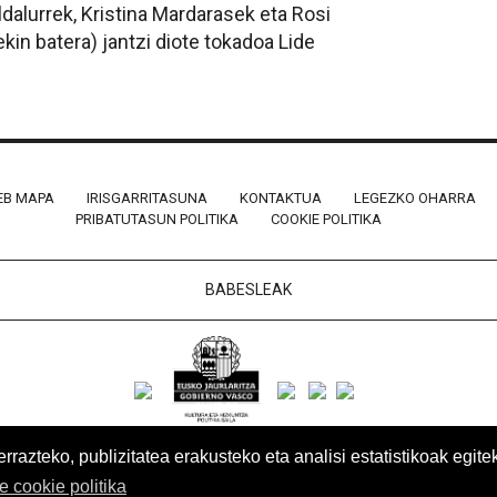
dalurrek, Kristina Mardarasek eta Rosi
kin batera) jantzi diote tokadoa Lide
B MAPA
IRISGARRITASUNA
KONTAKTUA
LEGEZKO OHARRA
PRIBATUTASUN POLITIKA
COOKIE POLITIKA
BABESLEAK
azteko, publizitatea erakusteko eta analisi estatistikoak egite
re cookie politika