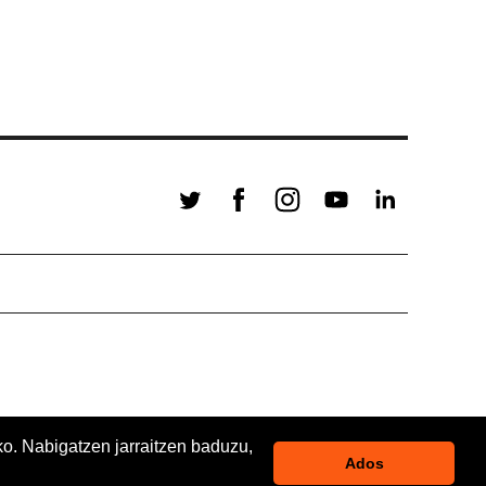
ko. Nabigatzen jarraitzen baduzu,
Ados