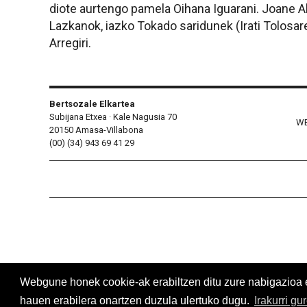
diote aurtengo pamela Oihana Iguarani. Joane Al
Lazkanok, iazko Tokado saridunek (Irati Tolosare
Arregiri.
Bertsozale Elkartea
Subijana Etxea · Kale Nagusia 70
WE
20150 Amasa-Villabona
(00) (34) 943 69 41 29
Webgune honek cookie-ak erabiltzen ditu zure nabigazioa err
hauen erabilera onartzen duzula ulertuko dugu.
Irakurri gu