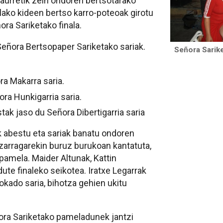
l aurretik zein ondoren bertsotarako
olako kideen bertso karro-poteoak girotu
ora Sariketako finala.
 Señora Bertsopaper Sariketako sariak.
Señora Sarike
ra Makarra saria.
ra Hunkigarria saria.
ak jaso du Señora Dibertigarria saria
k abestu eta sariak banatu ondoren
izarragarekin buruz burukoan kantatuta,
pamela. Maider Altunak, Kattin
dute finaleko seikotea. Iratxe Legarrak
Tokado saria, bihotza gehien ukitu
ñora Sariketako pameladunek jantzi