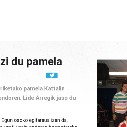
a
tzi du pamela
ariketako pamela Kattalin
ndoren. Lide Arregik jaso du
 Egun osoko egitaraua izan da,