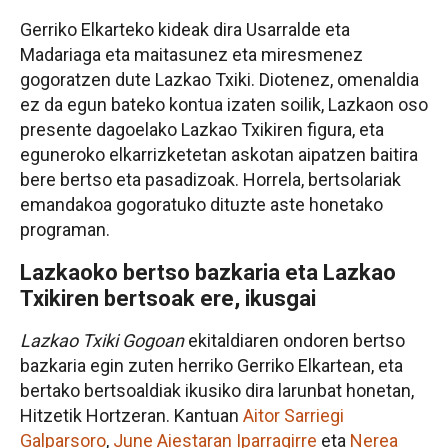
Gerriko Elkarteko kideak dira Usarralde eta
Madariaga eta maitasunez eta miresmenez
gogoratzen dute Lazkao Txiki. Diotenez, omenaldia
ez da egun bateko kontua izaten soilik, Lazkaon oso
presente dagoelako Lazkao Txikiren figura, eta
eguneroko elkarrizketetan askotan aipatzen baitira
bere bertso eta pasadizoak. Horrela, bertsolariak
emandakoa gogoratuko dituzte aste honetako
programan.
Lazkaoko bertso bazkaria eta Lazkao
Txikiren bertsoak ere, ikusgai
Lazkao Txiki Gogoan
ekitaldiaren ondoren bertso
bazkaria egin zuten herriko Gerriko Elkartean, eta
bertako bertsoaldiak ikusiko dira larunbat honetan,
Hitzetik Hortzeran. Kantuan
Aitor Sarriegi
Galparsoro
,
June Aiestaran Iparragirre
eta
Nerea