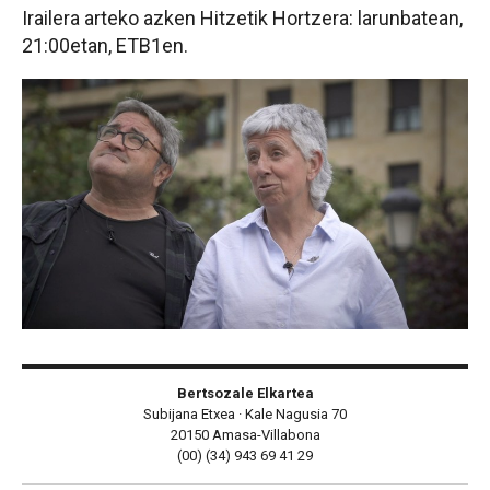
Irailera arteko azken Hitzetik Hortzera: larunbatean,
21:00etan, ETB1en.
Bertsozale Elkartea
Subijana Etxea · Kale Nagusia 70
20150 Amasa-Villabona
(00) (34) 943 69 41 29