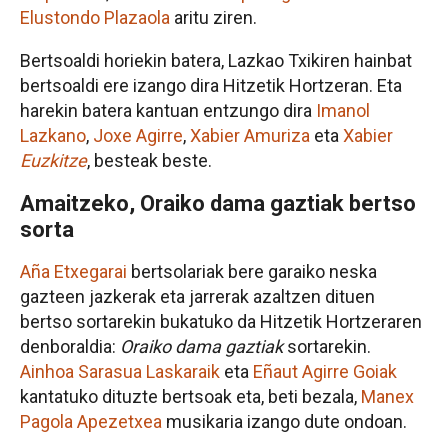
Elustondo Plazaola
aritu ziren.
Bertsoaldi horiekin batera, Lazkao Txikiren hainbat
bertsoaldi ere izango dira Hitzetik Hortzeran. Eta
harekin batera kantuan entzungo dira
Imanol
Lazkano
,
Joxe Agirre
,
Xabier Amuriza
eta
Xabier
Euzkitze
, besteak beste.
Amaitzeko, Oraiko dama gaztiak bertso
sorta
Aña Etxegarai
bertsolariak bere garaiko neska
gazteen jazkerak eta jarrerak azaltzen dituen
bertso sortarekin bukatuko da Hitzetik Hortzeraren
denboraldia:
Oraiko dama gaztiak
sortarekin.
Ainhoa Sarasua Laskaraik
eta
Eñaut Agirre Goiak
kantatuko dituzte bertsoak eta, beti bezala,
Manex
Pagola Apezetxea
musikaria izango dute ondoan.