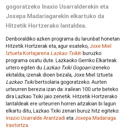
gogoratzeko Inaxio Usarralderekin eta
Joxepa Madariagarekin elkartuko da
Hitzetik Hortzerako lantaldea.
Denboraldiko azken programa du larunbat honetan
Hitzetik Hortzerak eta, agur esateko,
Joxe Miel
Iztueta Kortajarena
Lazkao Txiki
ri
buruzko
programa osatu dute. Lazkaoko Gerriko Elkarteak
urtero egiten du
Lazkao Txiki Gogoan
izeneko
ekitaldia, izenak dioen bezala, Joxe Miel Iztueta
Lazkao Txiki
bertsolaria gogoratzeko. Aurten
urteurren berezia izan da: irailean 100 urte beteko
dira Lazkao Txiki jaio zenetik. Hitzetik Hortzerako
lantaldeak ere urteurren horren aitzakian bi lagun
elkartu ditu, Lazkao Txiki zenari buruz hitz egiteko:
Inazio Usarralde Arantzadi
eta
Joxepa Madariaga
Irastortza
.