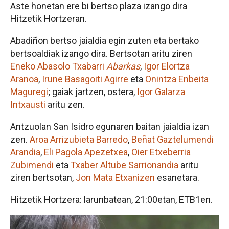
Aste honetan ere bi bertso plaza izango dira
Hitzetik Hortzeran.
Abadiñon bertso jaialdia egin zuten eta bertako
bertsoaldiak izango dira. Bertsotan aritu ziren
Eneko Abasolo Txabarri
Abarkas
,
Igor Elortza
Aranoa
,
Irune Basagoiti Agirre
eta
Onintza Enbeita
Maguregi
; gaiak jartzen, ostera,
Igor Galarza
Intxausti
aritu zen.
Antzuolan San Isidro egunaren baitan jaialdia izan
zen.
Aroa Arrizubieta Barredo
,
Beñat Gaztelumendi
Arandia
,
Eli Pagola Apezetxea
,
Oier Etxeberria
Zubimendi
eta
Txaber Altube Sarrionandia
aritu
ziren bertsotan,
Jon Mata Etxanizen
esanetara.
Hitzetik Hortzera: larunbatean, 21:00etan, ETB1en.