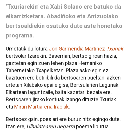
‘Txuriarekin’ eta Xabi Solano ere batuko da
elkarrizketara. Abadiñoko eta Antzuolako
bertsoaldiekin osatuko dute aste honetako
programa.
Umetatik du lotura
Jon Garmendia Martinez
Txuriak
bertsolaritzarekin. Baserrian, bertso giroan hazia,
gaztetan egin zuen lehen plaza Hernaniko
Tabernetako Txapelketan. Plaza asko egin ez
bazituen ere beti ibili da bertsoaren bueltan; azken
urtetan Xilabako epaile gisa, Bertsularien Lagunak
Elkartean laguntzaile, baita kazetari bezala ere.
Bertsoaren jirako kontuak izango dituzte Txuriak
eta
Mirari Martiarena Iraolak
.
Bertsoez gain, poesiari ere buruz hitz egingo dute.
Izan ere,
Ulhaintsaren negarra
poema liburua