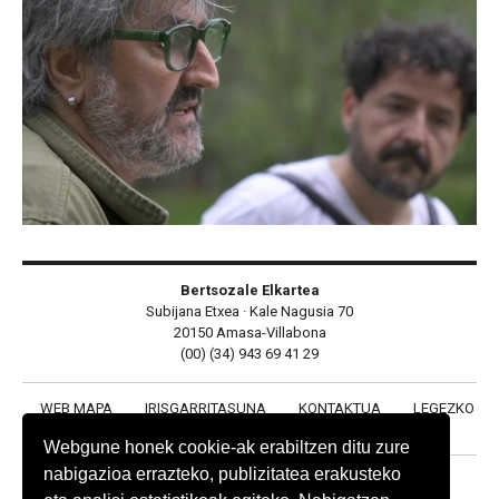
Bertsozale Elkartea
Subijana Etxea · Kale Nagusia 70
20150 Amasa-Villabona
(00) (34) 943 69 41 29
WEB MAPA
IRISGARRITASUNA
KONTAKTUA
LEGEZKO
OHARRA
PRIBATUTASUN POLITIKA
COOKIE POLITIKA
Webgune honek cookie-ak erabiltzen ditu zure
nabigazioa errazteko, publizitatea erakusteko