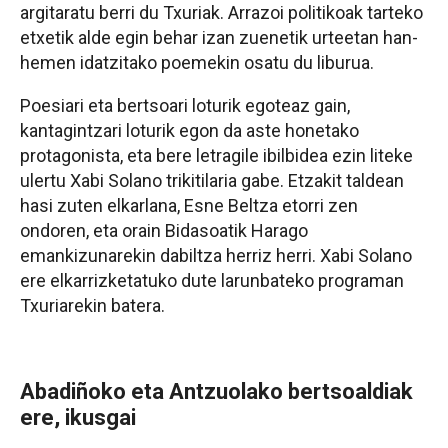
argitaratu berri du Txuriak. Arrazoi politikoak tarteko
etxetik alde egin behar izan zuenetik urteetan han-
hemen idatzitako poemekin osatu du liburua.
Poesiari eta bertsoari loturik egoteaz gain,
kantagintzari loturik egon da aste honetako
protagonista, eta bere letragile ibilbidea ezin liteke
ulertu Xabi Solano trikitilaria gabe. Etzakit taldean
hasi zuten elkarlana, Esne Beltza etorri zen
ondoren, eta orain Bidasoatik Harago
emankizunarekin dabiltza herriz herri. Xabi Solano
ere elkarrizketatuko dute larunbateko programan
Txuriarekin batera.
Abadiñoko eta Antzuolako bertsoaldiak
ere, ikusgai