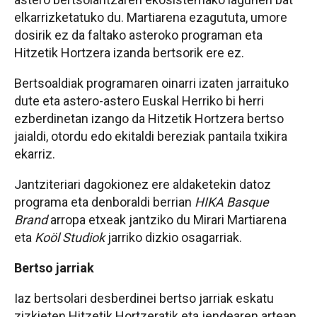
elkarrizketatuko du. Martiarena ezagututa, umore
dosirik ez da faltako asteroko programan eta
Hitzetik Hortzera izanda bertsorik ere ez.
Bertsoaldiak programaren oinarri izaten jarraituko
dute eta astero-astero Euskal Herriko bi herri
ezberdinetan izango da Hitzetik Hortzera bertso
jaialdi, otordu edo ekitaldi bereziak pantaila txikira
ekarriz.
Jantziteriari dagokionez ere aldaketekin datoz
programa eta denboraldi berrian
HIKA Basque
Brand
arropa etxeak jantziko du Mirari Martiarena
eta
Koöl Studiok
jarriko dizkio osagarriak.
Bertso jarriak
Iaz bertsolari desberdinei bertso jarriak eskatu
zizkieten Hitzetik Hortzeratik eta jendearen artean