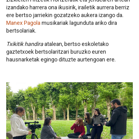
izandako harrera ona ikusirik, irailetik aurrera berriz
ere bertso jarriekin gozatzeko aukera izango da.
Manex Pagola
musikariak lagunduta ariko dira
bertsolariak.
Txikitik handira
atalean, bertso eskoletako
gaztetxoek bertsolaritzari buruzko euren
hausnarketak egingo dituzte aurtengoan ere.