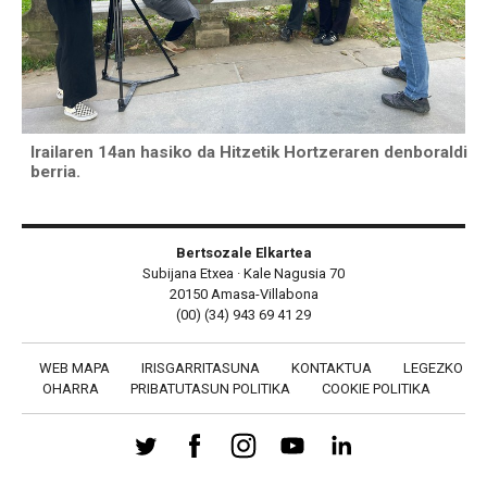
Irailaren 14an hasiko da Hitzetik Hortzeraren denboraldi
berria.
Bertsozale Elkartea
Subijana Etxea · Kale Nagusia 70
20150 Amasa-Villabona
(00) (34) 943 69 41 29
WEB MAPA
IRISGARRITASUNA
KONTAKTUA
LEGEZKO
OHARRA
PRIBATUTASUN POLITIKA
COOKIE POLITIKA