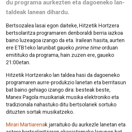
du programa aurkezten eta dagoeneko lan-
taldeak lanean dihardu.
Bertsozalea lasai egon daiteke, Hitzetik Hortzera
bertsolaritza programaren denboraldi berria iazkoa
baino luzeagoa izango da eta. Irailean hasita, aurten
ere ETB1eko larunbat gaueko
prime time
orduan
emitituko da programa, hain zuzen ere, gaueko
21:00etan.
Hitzetik Hortzerako lan taldea hasi da dagoeneko
programaren aurre-produkzio lanetan eta berritasun
bat baino gehiago izango dira: besteak beste,
Manex Pagola musikariak musika elektroniko eta
tradizionala nahastuko ditu bertsolariek sortuko
dituzten sortak musikatzeko.
Mirari Martiarena
k jarraituko du aurkezle lanetan eta
astero bertsolaritzaren ekosistemako lagunen bat