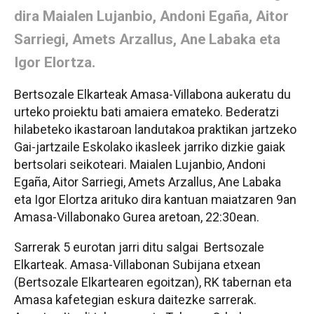
dira Maialen Lujanbio, Andoni Egaña, Aitor
Sarriegi, Amets Arzallus, Ane Labaka eta
Igor Elortza.
Bertsozale Elkarteak Amasa-Villabona aukeratu du
urteko proiektu bati amaiera emateko. Bederatzi
hilabeteko ikastaroan landutakoa praktikan jartzeko
Gai-jartzaile Eskolako ikasleek jarriko dizkie gaiak
bertsolari seikoteari. Maialen Lujanbio, Andoni
Egaña, Aitor Sarriegi, Amets Arzallus, Ane Labaka
eta Igor Elortza arituko dira kantuan maiatzaren 9an
Amasa-Villabonako Gurea aretoan, 22:30ean.
Sarrerak 5 eurotan jarri ditu salgai Bertsozale
Elkarteak. Amasa-Villabonan Subijana etxean
(Bertsozale Elkartearen egoitzan), RK tabernan eta
Amasa kafetegian eskura daitezke sarrerak.