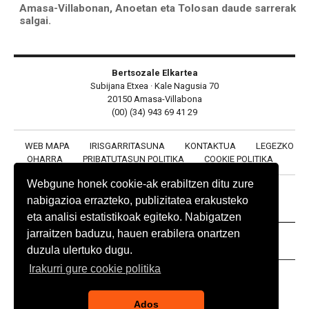
Amasa-Villabonan, Anoetan eta Tolosan daude sarrerak
salgai.
Bertsozale Elkartea
Subijana Etxea · Kale Nagusia 70
20150 Amasa-Villabona
(00) (34) 943 69 41 29
WEB MAPA
IRISGARRITASUNA
KONTAKTUA
LEGEZKO
OHARRA
PRIBATUTASUN POLITIKA
COOKIE POLITIKA
Webgune honek cookie-ak erabiltzen ditu zure
nabigazioa errazteko, publizitatea erakusteko
eta analisi estatistikoak egiteko. Nabigatzen
jarraitzen baduzu, hauen erabilera onartzen
BABESLEAK
duzula ulertuko dugu.
Irakurri gure cookie politika
Ados