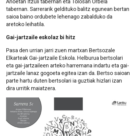
Anoetan Itzuli tabernan eta Tolosan Orbela
tabernan. Sarrerarik geldituko balitz egunean bertan
saioa baino ordubete lehenago zabalduko da
aretoko leihatila.
Gai-jartzaile eskolaz bi hitz
Pasa den urrian jarri zuen martxan Bertsozale
Elkarteak Gai-jartzaile Eskola. Helburua bertsolari
eta gai-jartzaileen arteko harremana indartu eta gai-
jartzaile lanaz gogoeta egitea izan da. Bertso saioan
parte hartu duten bertsolari ia guztiak hizlari izan
dira urritik maiatzera.