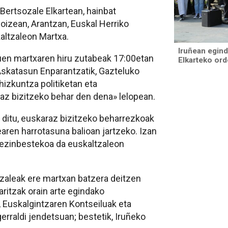
ertsozale Elkartean, hainbat
goizean, Arantzan, Euskal Herriko
kaltzaleon Martxa.
Iruñean egind
duen martxaren hiru zutabeak 17:00etan
Elkarteko ord
 Askatasun Enparantzatik, Gazteluko
 hizkuntza politiketan eta
raz bizitzeko behar den dena» lelopean.
 ditu, euskaraz bizitzeko beharrezkoak
earen harrotasuna balioan jartzeko. Izan
 ezinbestekoa da euskaltzaleon
ozaleak ere martxan batzera deitzen
aritzak orain arte egindako
, Euskalgintzaren Kontseiluak eta
erraldi jendetsuan; bestetik, Iruñeko