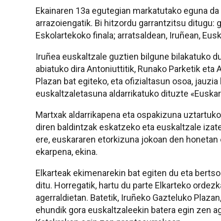
Ekainaren 13a egutegian markatutako eguna da B
arrazoiengatik. Bi hitzordu garrantzitsu ditugu: 
Eskolartekoko finala; arratsaldean, Iruñean, Eus
Iruñea euskaltzale guztien bilgune bilakatuko 
abiatuko dira Antoniuttitik, Runako Parketik eta
Plazan bat egiteko, eta ofizialtasun osoa, jauzia
euskaltzaletasuna aldarrikatuko dituzte «Euska
Martxak aldarrikapena eta ospakizuna uztartuko
diren baldintzak eskatzeko eta euskaltzale izat
ere, euskararen etorkizuna jokoan den honetan
ekarpena, ekina.
Elkarteak ekimenarekin bat egiten du eta berts
ditu. Horregatik, hartu du parte Elkarteko ordezk
agerraldietan. Batetik, Iruñeko Gazteluko Plazan
ehundik gora euskaltzaleekin batera egin zen ag