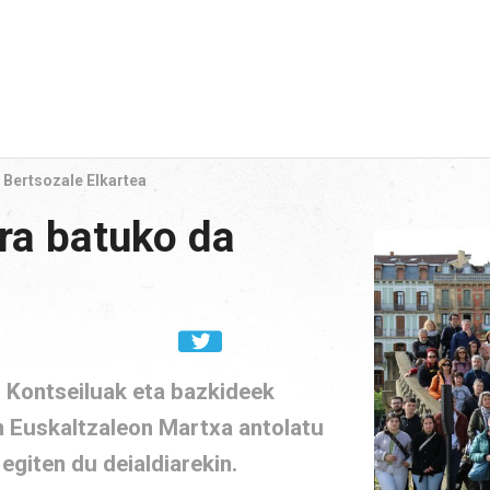
 Bertsozale Elkartea
ra batuko da
 Kontseiluak eta bazkideek
n Euskaltzaleon Martxa antolatu
egiten du deialdiarekin.