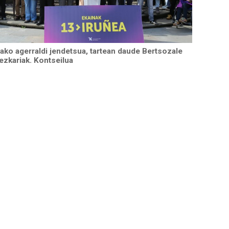
ako agerraldi jendetsua, tartean daude Bertsozale
ezkariak. Kontseilua