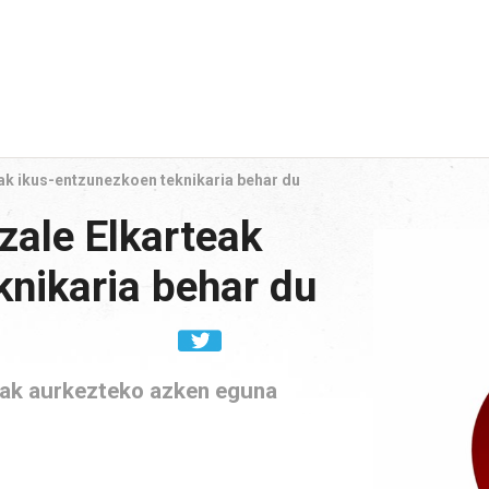
ak ikus-entzunezkoen teknikaria behar du
zale Elkarteak
knikaria behar du
nak aurkezteko azken eguna