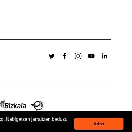
ko. Nabigatzen jarraitzen baduzu,
Ados