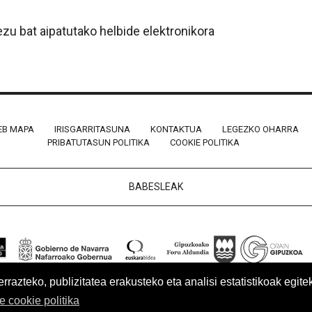
zu bat aipatutako helbide elektronikora
B MAPA
IRISGARRITASUNA
KONTAKTUA
LEGEZKO OHARRA
PRIBATUTASUN POLITIKA
COOKIE POLITIKA
BABESLEAK
azteko, publizitatea erakusteko eta analisi estatistikoak egite
re cookie politika