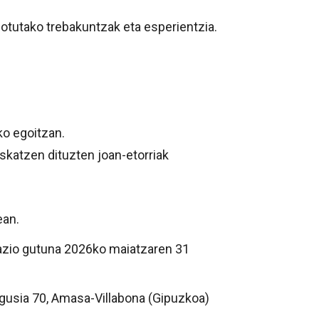
lotutako trebakuntzak eta esperientzia.
o egoitzan.
skatzen dituzten joan-etorriak
ean.
bazio gutuna 2026ko maiatzaren 31
agusia 70, Amasa-Villabona (Gipuzkoa)