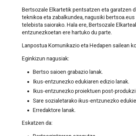
Bertsozale Elkartetik pentsatzen eta garatzen 
teknikoa eta zabalkundea, nagusiki bertsoa.eus
telebista saiorako. Hala ere, Bertsozale Elkarte
entzunezkoetan ere hartuko du parte.
Lanpostua Komunikazio eta Hedapen sailean ko
Eginkizun nagusiak:
Bertso saioen grabazio lanak.
Ikus-entzunezko edukiaren edizio lanak.
Ikus-entzunezko proiektuen post-produkzi
Sare sozialetarako ikus-entzunezko edukie
Erredaktore lanak.
Eskatzen da: