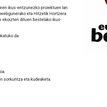
diren ikus-entzunezko proiektuen lan
 webgunerako eta Hitzetik Hortzera
ak ekoizten dituen bestelako ikus-
katuko da.
oa.
n sorkuntza eta kudeaketa.