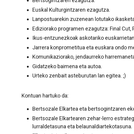
Bertsogintzaren ezagutza.
Euskal Kulturgintzaren ezagutza.
Lanpostuarekin zuzenean lotutako ikasketa
Ediziorako programen ezagutza: Final Cut,
Ikus-entzunezkoak askotariko euskarrietan 
Jarrera konprometitua eta euskara ondo m
Komunikaziorako, jendaurreko harremaneta
Gidatzeko baimena eta autoa.
Urteko zenbait asteburutan lan egitea. ;)
Kontuan hartuko da:
Bertsozale Elkartea eta bertsogintzaren e
Bertsozale Elkartearen zehar-lerro estrat
lurraldetasuna eta belaunaldiartekotasuna.