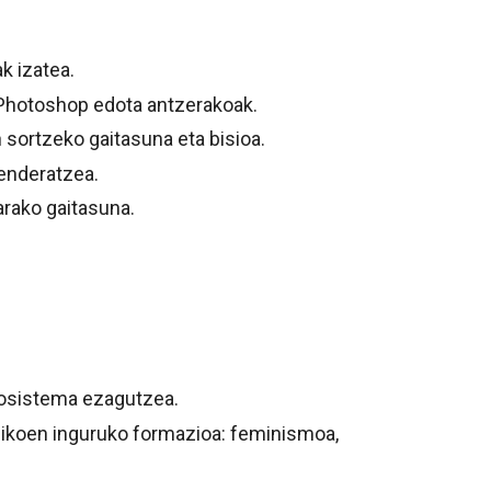
k izatea.
 Photoshop edota antzerakoak.
sortzeko gaitasuna eta bisioa.
enderatzea.
rako gaitasuna.
kosistema ezagutzea.
egikoen inguruko formazioa: feminismoa,