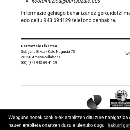
koordinazioa@bertsozale.eus
Informazio gehiago behar izanez gero, idatzi me
edo deitu 943 694129 telefono zenbakira.
Bertsozale Elkartea
Subijana Etxea · Kale Nagusia 70
WE
20150 Amasa-Villabona
(00) (34) 943 69 41 29
Webgune honek cookie-ak erabiltzen ditu zure nabigazioa err
hauen erabilera onartzen duzula ulertuko dugu.
Irakurri gu