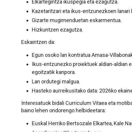
Elkartegintza ikuspegia eta ezagutza.
Kazetaritzari eta ikus-entzunezkoen lanari 
Gizarte mugimenduetan eskarmentua.
Hizkuntzen ezagutza.
Eskaintzen da:
Egun osoko lan kontratua Amasa-Villabonak
Ikus-entzunezko proiektuek aldian-aldian e
egoitzatik kanpora.
Lan ordutegi malgua.
Hasteko aurreikusitako data: 2026ko ekain
Interesatuok bidali Curriculum Vitaea eta moti
baino lehen ondorengo helbideetara:
Euskal Herriko Bertsozale Elkartea, Kale N