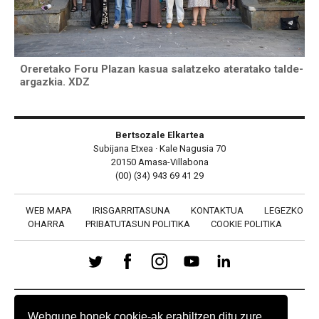
Oreretako Foru Plazan kasua salatzeko ateratako talde-
argazkia. XDZ
Bertsozale Elkartea
Subijana Etxea · Kale Nagusia 70
20150 Amasa-Villabona
(00) (34) 943 69 41 29
WEB MAPA
IRISGARRITASUNA
KONTAKTUA
LEGEZKO
OHARRA
PRIBATUTASUN POLITIKA
COOKIE POLITIKA
BABESLEAK
Webgune honek cookie-ak erabiltzen ditu zure