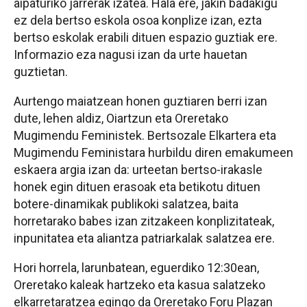
aipaturiko jarrerak izatea. Hala ere, jakin badakigu
ez dela bertso eskola osoa konplize izan, ezta
bertso eskolak erabili dituen espazio guztiak ere.
Informazio eza nagusi izan da urte hauetan
guztietan.
Aurtengo maiatzean honen guztiaren berri izan
dute, lehen aldiz, Oiartzun eta Oreretako
Mugimendu Feministek. Bertsozale Elkartera eta
Mugimendu Feministara hurbildu diren emakumeen
eskaera argia izan da: urteetan bertso-irakasle
honek egin dituen erasoak eta betikotu dituen
botere-dinamikak publikoki salatzea, baita
horretarako babes izan zitzakeen konplizitateak,
inpunitatea eta aliantza patriarkalak salatzea ere.
Hori horrela, larunbatean, eguerdiko 12:30ean,
Oreretako kaleak hartzeko eta kasua salatzeko
elkarretaratzea egingo da
Oreretako Foru Plazan