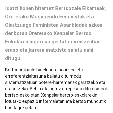
Idatzi honen bitartez Bertsozale Elkarteak,
Oreretako Mugimendu Feministak eta
Oiartzungo Feministen Asanbladak azken
denboran Oreretako Xenpelar Bertso
Eskolaren inguruan gertatu diren zenbait
eraso eta jarrera matxista salatu nahi
ditugu.
Bertso-irakasle batek bere posizioa eta
erreferentzialtasuna baliatu ditu modu
sistematizatuan botere-harremanak garatzeko eta
erasotzeko. Behin eta berriz errepikatu ditu erasook
bertso-eskoletan, Xenpelar bertso-eskolarekin
lotutako espazio informaletan eta bertso mundutik
haratagokoetan.