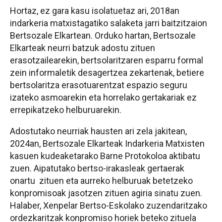
Hortaz, ez gara kasu isolatuetaz ari, 2018an
indarkeria matxistagatiko salaketa jarri baitzitzaion
Bertsozale Elkartean. Orduko hartan, Bertsozale
Elkarteak neurri batzuk adostu zituen
erasotzailearekin,
bertsolaritzaren esparru formal
zein informaletik desagertzea zekartenak, betiere
b
ertsolaritza erasotuarentzat espazio seguru
izateko asmoarekin eta horrelako gertakariak ez
errepikatzeko helburuarekin.
Adostutako neurriak hausten ari zela jakitean,
2024an, Bertsozale Elkarteak Indarkeria Matxisten
kasuen kudeaketarako Barne Protokoloa aktibatu
zuen. Aipatutako bertso-irakasleak gertaerak
onartu zituen eta aurreko helburuak betetzeko
konpromisoak jasotzen zituen agiria sinatu zuen.
Halaber, Xenpelar Bertso-Eskolako zuzendaritzako
ordezkaritzak konpromiso horiek beteko zituela