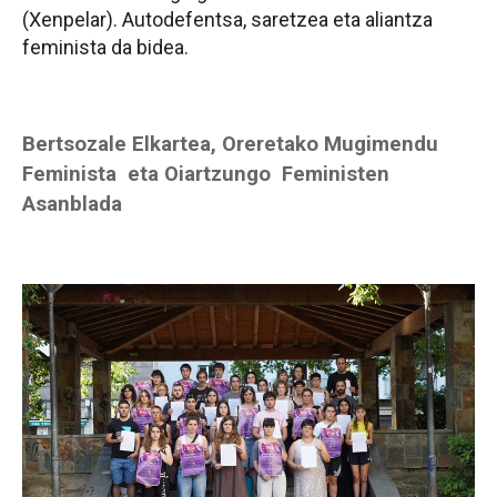
(Xenpelar). Autodefentsa, saretzea eta aliantza
feminista da bidea.
Bertsozale Elkartea, Oreretako Mugimendu
Feminista eta Oiartzungo Feministen
Asanblada