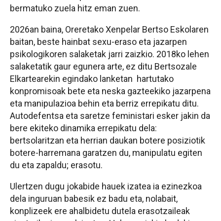
bermatuko zuela hitz eman zuen.
2026an baina, Oreretako Xenpelar Bertso Eskolaren
baitan, beste hainbat sexu-eraso eta jazarpen
psikologikoren salaketak jarri zaizkio. 2018ko lehen
salaketatik gaur egunera arte, ez ditu Bertsozale
Elkartearekin egindako lanketan hartutako
konpromisoak bete eta neska gazteekiko jazarpena
eta manipulazioa behin eta berriz errepikatu ditu.
Autodefentsa eta saretze feministari esker jakin da
bere ekiteko dinamika errepikatu dela:
bertsolaritzan eta herrian daukan botere posiziotik
botere-harremana garatzen du, manipulatu egiten
du eta zapaldu; erasotu.
Ulertzen dugu jokabide hauek izatea ia ezinezkoa
dela inguruan babesik ez badu eta, nolabait,
konplizeek ere ahalbidetu dutela erasotzaileak