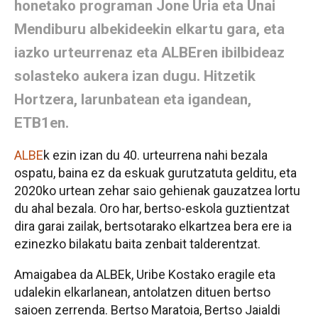
honetako programan Jone Uria eta Unai
Mendiburu albekideekin elkartu gara, eta
iazko urteurrenaz eta ALBEren ibilbideaz
solasteko aukera izan dugu. Hitzetik
Hortzera, larunbatean eta igandean,
ETB1en.
ALBE
k ezin izan du 40. urteurrena nahi bezala
ospatu, baina ez da eskuak gurutzatuta gelditu, eta
2020ko urtean zehar saio gehienak gauzatzea lortu
du ahal bezala. Oro har, bertso-eskola guztientzat
dira garai zailak, bertsotarako elkartzea bera ere ia
ezinezko bilakatu baita zenbait talderentzat.
Amaigabea da ALBEk, Uribe Kostako eragile eta
udalekin elkarlanean, antolatzen dituen bertso
saioen zerrenda. Bertso Maratoia, Bertso Jaialdi