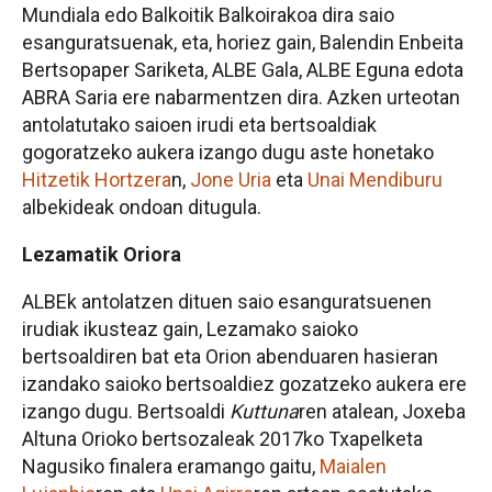
Mundiala edo Balkoitik Balkoirakoa dira saio
esanguratsuenak, eta, horiez gain, Balendin Enbeita
Bertsopaper Sariketa, ALBE Gala, ALBE Eguna edota
ABRA Saria ere nabarmentzen dira. Azken urteotan
antolatutako saioen irudi eta bertsoaldiak
gogoratzeko aukera izango dugu aste honetako
Hitzetik Hortzera
n,
Jone Uria
eta
Unai Mendiburu
albekideak ondoan ditugula.
Lezamatik Oriora
ALBEk antolatzen dituen saio esanguratsuenen
irudiak ikusteaz gain, Lezamako saioko
bertsoaldiren bat eta Orion abenduaren hasieran
izandako saioko bertsoaldiez gozatzeko aukera ere
izango dugu. Bertsoaldi
Kuttuna
ren atalean, Joxeba
Altuna Orioko bertsozaleak 2017ko Txapelketa
Nagusiko finalera eramango gaitu,
Maialen