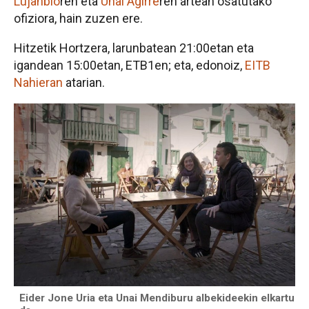
Lujanbio
ren eta
Unai Agirre
ren artean osatutako
ofiziora, hain zuzen ere.
Hitzetik Hortzera, larunbatean 21:00etan eta
igandean 15:00etan, ETB1en; eta, edonoiz,
EITB
Nahieran
atarian.
Eider Jone Uria eta Unai Mendiburu albekideekin elkartu