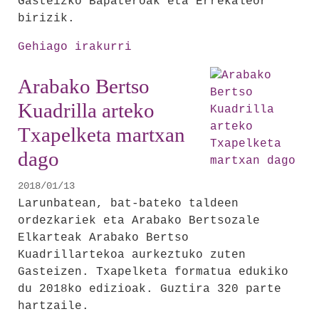
Gasteizko Bapateroak eta Errekaleor
birizik.
Arabako
Gehiago irakurri
Kuadrillartekoaren
finalaurrekoak
Arabako Bertso
erabakita
Kuadrilla arteko
geratu
Txapelketa martxan
dira
-
dago
2018/01/13
Larunbatean, bat-bateko taldeen
ordezkariek eta Arabako Bertsozale
Elkarteak Arabako Bertso
Kuadrillartekoa aurkeztuko zuten
Gasteizen. Txapelketa formatua edukiko
du 2018ko edizioak. Guztira 320 parte
hartzaile.