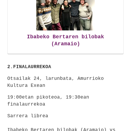
Ibabeko Bertaren bilobak
(Aramaio)
2.FINALAURREKOA
Otsailak 24, larunbata, Amurrioko
Kultura Exean
19:00etan pikoteoa, 19:30ean
finalaurrekoa
Sarrera librea
Ibabeko Bertaren bilobak (Aramaio) vs