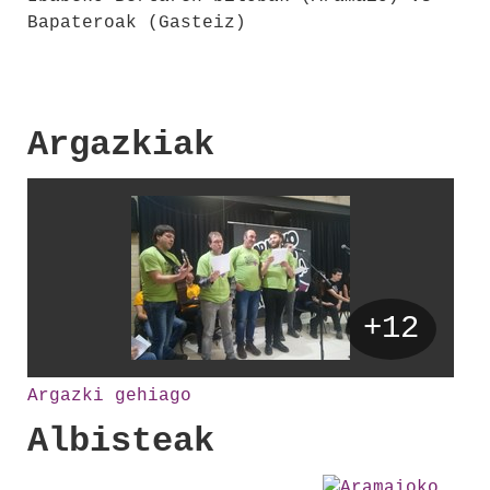
Bapateroak (Gasteiz)
Argazkiak
+12
Argazki gehiago
Albisteak