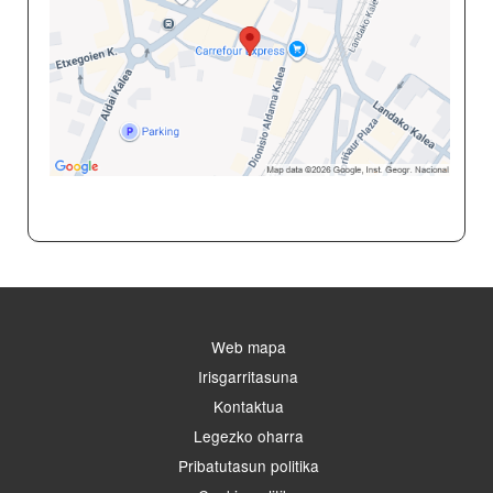
Web mapa
Irisgarritasuna
Kontaktua
Legezko oharra
Pribatutasun politika