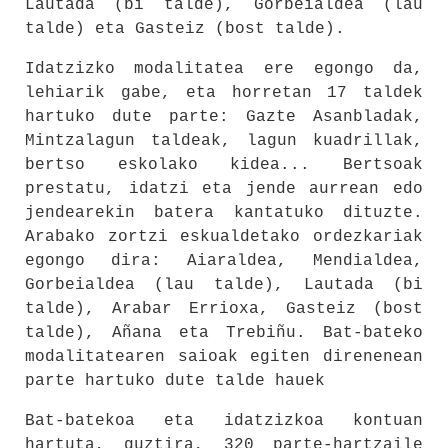
Lautada (bi talde), Gorbeialdea (lau
talde) eta Gasteiz (bost talde).
Idatzizko modalitatea ere egongo da,
lehiarik gabe, eta horretan 17 taldek
hartuko dute parte: Gazte Asanbladak,
Mintzalagun taldeak, lagun kuadrillak,
bertso eskolako kidea... Bertsoak
prestatu, idatzi eta jende aurrean edo
jendearekin batera kantatuko dituzte.
Arabako zortzi eskualdetako ordezkariak
egongo dira: Aiaraldea, Mendialdea,
Gorbeialdea (lau talde), Lautada (bi
talde), Arabar Errioxa, Gasteiz (bost
talde), Añana eta Trebiñu. Bat-bateko
modalitatearen saioak egiten direnenean
parte hartuko dute talde hauek
Bat-batekoa eta idatzizkoa kontuan
hartuta, guztira, 320 parte-hartzaile