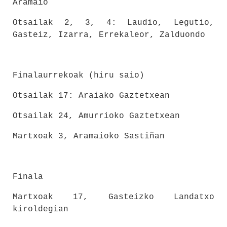
Aramaio
Otsailak 2, 3, 4: Laudio, Legutio,
Gasteiz, Izarra, Errekaleor, Zalduondo
Finalaurrekoak (hiru saio)
Otsailak 17: Araiako Gaztetxean
Otsailak 24, Amurrioko Gaztetxean
Martxoak 3, Aramaioko Sastiñan
Finala
Martxoak 17, Gasteizko Landatxo
kiroldegian