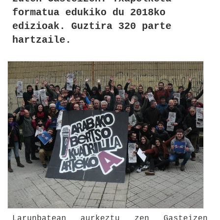
formatua edukiko du 2018ko
edizioak. Guztira 320 parte
hartzaile.
Larunbatean aurkeztu zen Gasteizen