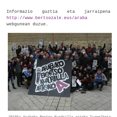
Informazio guztia eta jarraipena
http://www.bertsozale.eus/araba
webgunean duzue.
2018ko Arabako Bertso Kuadrilla arteko Txapelketa