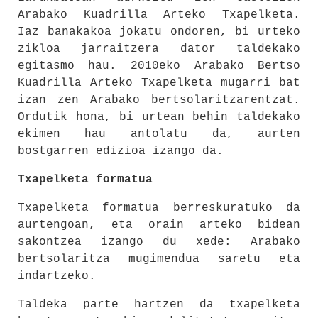
Arabako Kuadrilla Arteko Txapelketa.
Iaz banakakoa jokatu ondoren, bi urteko
zikloa jarraitzera dator taldekako
egitasmo hau. 2010eko Arabako Bertso
Kuadrilla Arteko Txapelketa mugarri bat
izan zen Arabako bertsolaritzarentzat.
Ordutik hona, bi urtean behin taldekako
ekimen hau antolatu da, aurten
bostgarren edizioa izango da.
Txapelketa formatua
Txapelketa formatua berreskuratuko da
aurtengoan, eta orain arteko bidean
sakontzea izango du xede: Arabako
bertsolaritza mugimendua saretu eta
indartzeko.
Taldeka parte hartzen da txapelketa