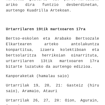
ariko dira funtzio desberdinetan,
aurtengo Kuadrilla Artekoan.
Urtarrilaren 19tik martxoaren 17ra
Bertso-eskolen eta Arabako Bertsozale
Elkartearen arteko antolakuntza
konpartitua, izaera kolektiboan eta
bertsolaritza herrikoian oinarrituta,
urtarrilaren 13tik martxoaren 17ra
bitarte luzatuko da aurtengo edizioa.
Kanporaketak (hamalau saio)
Urtarrilak 19, 20, 21: Gasteiz (hiru
saio), Aramaio, Atauri
Urtarrilak 26, 27, 28: Oion, Agurain,