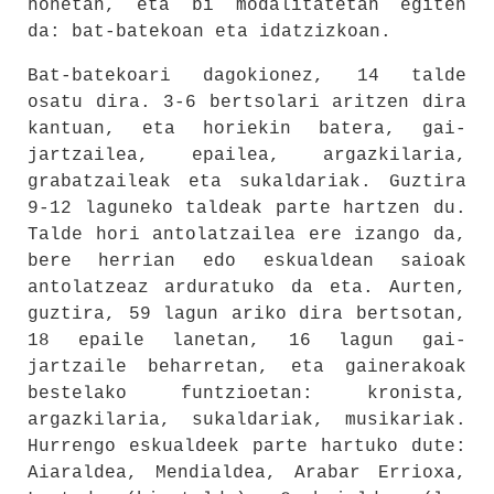
honetan, eta bi modalitatetan egiten
da: bat-batekoan eta idatzizkoan.
Bat-batekoari dagokionez, 14 talde
osatu dira. 3-6 bertsolari aritzen dira
kantuan, eta horiekin batera, gai-
jartzailea, epailea, argazkilaria,
grabatzaileak eta sukaldariak. Guztira
9-12 laguneko taldeak parte hartzen du.
Talde hori antolatzailea ere izango da,
bere herrian edo eskualdean saioak
antolatzeaz arduratuko da eta. Aurten,
guztira, 59 lagun ariko dira bertsotan,
18 epaile lanetan, 16 lagun gai-
jartzaile beharretan, eta gainerakoak
bestelako funtzioetan: kronista,
argazkilaria, sukaldariak, musikariak.
Hurrengo eskualdeek parte hartuko dute:
Aiaraldea, Mendialdea, Arabar Errioxa,