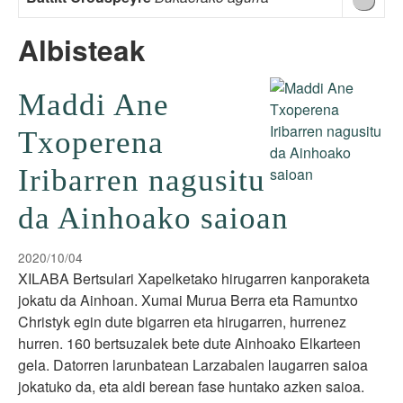
Albisteak
Maddi Ane
Txoperena
Iribarren nagusitu
da Ainhoako saioan
2020/10/04
XILABA Bertsulari Xapelketako hirugarren kanporaketa
jokatu da Ainhoan. Xumai Murua Berra eta Ramuntxo
Christyk egin dute bigarren eta hirugarren, hurrenez
hurren. 160 bertsuzalek bete dute Ainhoako Elkarteen
gela. Datorren larunbatean Larzabalen laugarren saioa
jokatuko da, eta aldi berean fase huntako azken saioa.