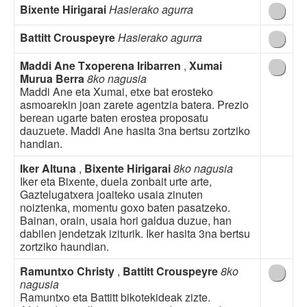
Bixente Hirigarai
Hasierako agurra
Battitt Crouspeyre
Hasierako agurra
Maddi Ane Txoperena Iribarren
,
Xumai
Murua Berra
8ko nagusia
Maddi Ane eta Xumai, etxe bat erosteko
asmoarekin joan zarete agentzia batera. Prezio
berean ugarte baten erostea proposatu
dauzuete. Maddi Ane hasita 3na bertsu zortziko
handian.
Iker Altuna
,
Bixente Hirigarai
8ko nagusia
Iker eta Bixente, duela zonbait urte arte,
Gaztelugatxera joaiteko usaia zinuten
noiztenka, momentu goxo baten pasatzeko.
Bainan, orain, usaia hori galdua duzue, han
dabilen jendetzak iziturik. Iker hasita 3na bertsu
zortziko haundian.
Ramuntxo Christy
,
Battitt Crouspeyre
8ko
nagusia
Ramuntxo eta Battitt bikotekideak zizte.