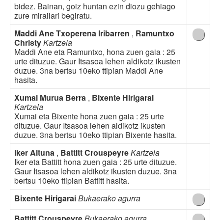
bidez. Bainan, goiz huntan ezin diozu gehiago
zure mirailari begiratu.
Maddi Ane Txoperena Iribarren
,
Ramuntxo
Christy
Kartzela
Maddi Ane eta Ramuntxo, hona zuen gaia : 25
urte dituzue. Gaur Itsasoa lehen aldikotz ikusten
duzue. 3na bertsu 10eko ttipian Maddi Ane
hasita.
Xumai Murua Berra
,
Bixente Hirigarai
Kartzela
Xumai eta Bixente hona zuen gaia : 25 urte
dituzue. Gaur Itsasoa lehen aldikotz ikusten
duzue. 3na bertsu 10eko ttipian Bixente hasita.
Iker Altuna
,
Battitt Crouspeyre
Kartzela
Iker eta Battitt hona zuen gaia : 25 urte dituzue.
Gaur Itsasoa lehen aldikotz ikusten duzue. 3na
bertsu 10eko ttipian Battitt hasita.
Bixente Hirigarai
Bukaerako agurra
Battitt Crouspeyre
Bukaerako agurra