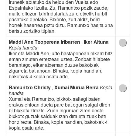
Irunetik abiatuko da heldu den Vuelta edo
Espainiako itzulia. Zu, Ramuntxo pozik zaude,
maite dituzun txirrindulariak zure etxetik hurbil
pasatuko direlako. Bixente, zuri aldiz, berri
horrek haserrea piztu dizu. Ramuntxo hasita 3na
bertsu zortziko ttipian.
Maddi Ane Txoperena Iribarren
,
Iker Altuna
Kopla handia
Iker eta Maddi Ane, urte hastapenean elkarri hitz
eman zinuten erretzeari uztea. Zonbait hilabete
berantago, elkar atxeman duzue bakotxak
zigarreta bat ahoan. Binaka, kopla handian,
bakotxak 4 kopla osatu arte.
Ramuntxo Christy
,
Xumai Murua Berra
Kopla
handia
Xumai eta Ramuntxo, bixkotx saltegi baten
erakuslehioan duela pare bat egun salgai diren
bi bixkotx zirezte. Zuen inguruan ziren beste
bixkotx guziak salduak izan dira eta zuek beti
hor zirezte. Binaka, kopla handian, bakotxak 4
kopla osatu arte.