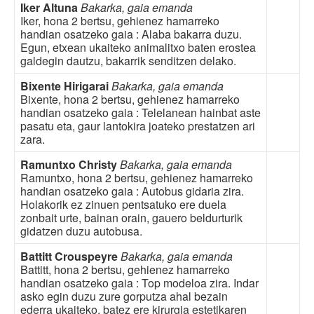
Iker Altuna
Bakarka, gaia emanda
Iker, hona 2 bertsu, gehienez hamarreko
handian osatzeko gaia : Alaba bakarra duzu.
Egun, etxean ukaiteko animalitxo baten erostea
galdegin dautzu, bakarrik senditzen delako.
Bixente Hirigarai
Bakarka, gaia emanda
Bixente, hona 2 bertsu, gehienez hamarreko
handian osatzeko gaia : Telelanean hainbat aste
pasatu eta, gaur lantokira joateko prestatzen ari
zara.
Ramuntxo Christy
Bakarka, gaia emanda
Ramuntxo, hona 2 bertsu, gehienez hamarreko
handian osatzeko gaia : Autobus gidaria zira.
Holakorik ez zinuen pentsatuko ere duela
zonbait urte, bainan orain, gauero beldurturik
gidatzen duzu autobusa.
Battitt Crouspeyre
Bakarka, gaia emanda
Battitt, hona 2 bertsu, gehienez hamarreko
handian osatzeko gaia : Top modeloa zira. Indar
asko egin duzu zure gorputza ahal bezain
ederra ukaiteko, batez ere kirurgia estetikaren