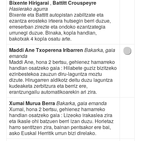
Bixente Hirigarai
,
Battitt Crouspeyre
Hasierako agurra
Bixente eta Battitt autopistan zabiltzate eta
ezantza erosteko irteera hutsegin berri duzue,
erreserban zirezte eta ondoko ezantzategia
urrunegi duzue. Binaka, kopla handian,
bakotxak 4 kopla osatu arte.
Maddi Ane Txoperena Iribarren
Bakarka, gaia
emanda
Maddi Ane, hona 2 bertsu, gehienez hamarreko
handian osatzeko gaia : Hilabete guziz bizitzeko
ezinbestekoa zauzun diru-laguntza moztu
dizute. Hirugarren aldikotz deitu duzu laguntza
kudeaketa zerbitzura eta berriz ere,
erantzungailu automatikoarekin ari zira.
Xumai Murua Berra
Bakarka, gaia emanda
Xumai, hona 2 bertsu, gehienez hamarreko
handian osatzeko gaia : Lizeoko irakaslea zira
eta ikasle ohi batzuen berri izan duzu. Horietaz
harro sentitzen zira, bainan pentsakor ere bai,
asko Euskal Herritik urrun bizi direlako.