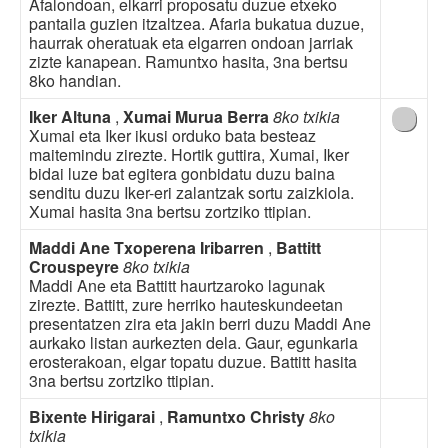
Afalondoan, elkarri proposatu duzue etxeko
pantaila guzien itzaltzea. Afaria bukatua duzue,
haurrak oheratuak eta elgarren ondoan jarriak
zizte kanapean. Ramuntxo hasita, 3na bertsu
8ko handian.
Iker Altuna
,
Xumai Murua Berra
8ko txikia
Xumai eta Iker ikusi orduko bata besteaz
maitemindu zirezte. Hortik guttira, Xumai, Iker
bidai luze bat egitera gonbidatu duzu baina
senditu duzu Iker-eri zalantzak sortu zaizkiola.
Xumai hasita 3na bertsu zortziko ttipian.
Maddi Ane Txoperena Iribarren
,
Battitt
Crouspeyre
8ko txikia
Maddi Ane eta Battitt haurtzaroko lagunak
zirezte. Battitt, zure herriko hauteskundeetan
presentatzen zira eta jakin berri duzu Maddi Ane
aurkako listan aurkezten dela. Gaur, egunkaria
erosterakoan, elgar topatu duzue. Battitt hasita
3na bertsu zortziko ttipian.
Bixente Hirigarai
,
Ramuntxo Christy
8ko
txikia