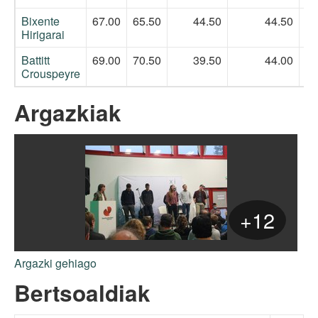
Bixente
67.00
65.50
44.50
44.50
Hirigarai
Battitt
69.00
70.50
39.50
44.00
Crouspeyre
Argazkiak
+12
Argazki gehiago
Bertsoaldiak