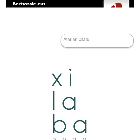
Bertsozale.eus
Edukira
Tresna
salto
pertsonalak
egin
|
Bilatu atarian
Salto
egin
nabigazioara
Bilaketa
aurreratua…