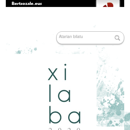
Bertsozale.eus
Edukira
Tresna
salto
pertsonalak
egin
|
Bilatu atarian
Salto
egin
nabigazioara
Bilaketa
aurreratua…