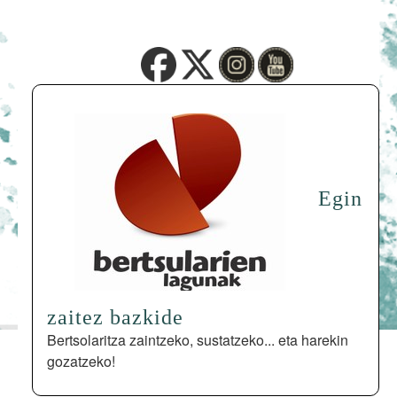
Egin
zaitez bazkide
Bertsolaritza zaintzeko, sustatzeko... eta harekin
gozatzeko!