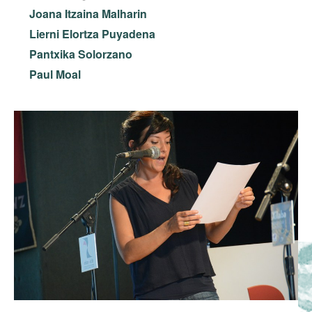
Joana Itzaina Malharin
Lierni Elortza Puyadena
Pantxika Solorzano
Paul Moal