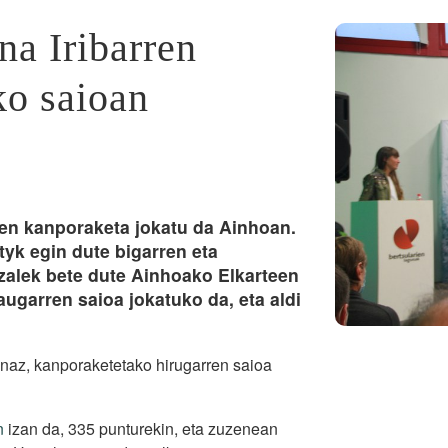
a Iribarren
ko saioan
en kanporaketa jokatu da Ainhoan.
yk egin dute bigarren eta
uzalek bete dute Ainhoako Elkarteen
augarren saioa jokatuko da, eta aldi
naz, kanporaketetako hirugarren saioa
n
izan da, 335 punturekin, eta zuzenean