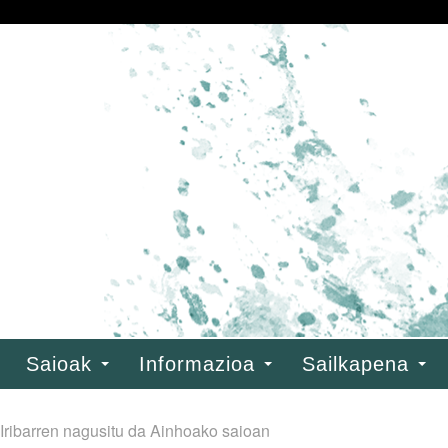
Saioak
Informazioa
Sailkapena
ribarren nagusitu da Ainhoako saioan