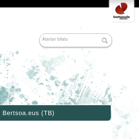
Tresna
pertsonalak
Bilatu atarian
Bilaketa
aurreratua…
Bertsoa.eus (TB)