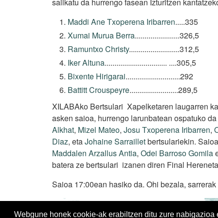
sailkatu da hurrengo fasean Izturitzen kantatzek
Maddi Ane Txoperena Iribarren
.....335
Xumai Murua Berra
.......................326,5
Ramuntxo Christy
..........................312,5
Iker Altuna
................................ ....305,5
Bixente Hirigarai
............................292
Battitt Crouspeyre
.........................289,5
XILABAko Bertsulari Xapelketaren laugarren kan
asken saioa, hurrengo larunbatean ospatuko da
Alkhat
,
Mizel Mateo
,
Josu Txoperena Iribarren
,
Diaz
, eta
Johaine Sarraillet
bertsulariekin. Saio
Maddalen Arzallus Antia
,
Odei Barroso Gomila
e
batera ze bertsulari izanen diren Final Herenet
Saioa 17:00ean hasiko da. Ohi bezala, sarrerak 
Webgune honek cookie-ak erabiltzen ditu zure nabigazioa err