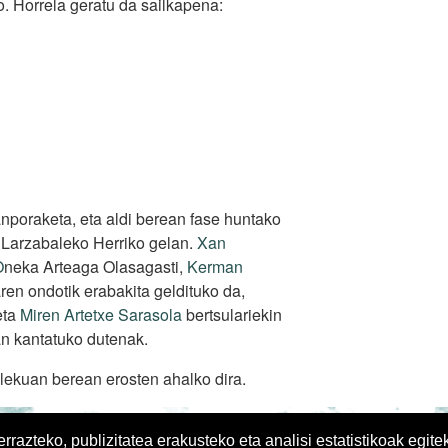
o. Horrela geratu da sailkapena:
poraketa, eta aldi berean fase huntako
 Larzabaleko Herriko gelan.
Xan
O
neka Arteaga Olasagasti,
Kerman
aren ondotik erabakita geldituko da,
ta
Miren Artetxe Sarasola
bertsulariekin
an kantatuko dutenak.
lekuan berean erosten ahalko dira.
azteko, publizitatea erakusteko eta analisi estatistikoak egite