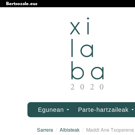
Bertsozale.eus
Edukira
salto
egin
|
Salto
egin
nabigazioara
Nabigazioa
Egunean
Parte-hartzaileak
Sarrera
/
Albisteak
/
Maddi Ane Txoperena I