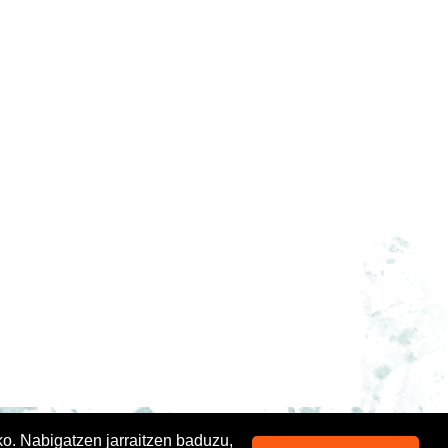
ko. Nabigatzen jarraitzen baduzu,