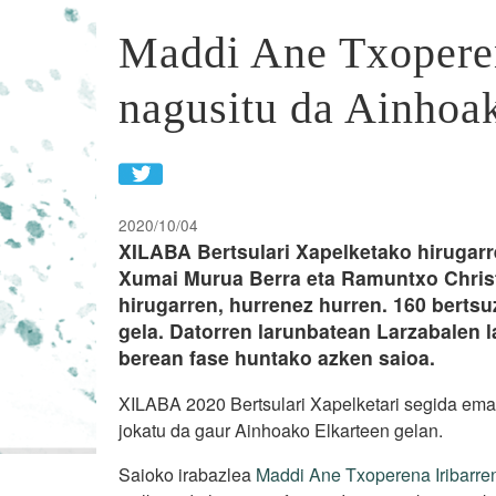
Maddi Ane Txoperen
nagusitu da Ainhoa
2020/10/04
XILABA Bertsulari Xapelketako hirugarr
Xumai Murua Berra eta Ramuntxo Christ
hirugarren, hurrenez hurren. 160 berts
gela. Datorren larunbatean Larzabalen l
berean fase huntako azken saioa.
XILABA 2020 Bertsulari Xapelketari segida ema
jokatu da gaur Ainhoako Elkarteen gelan.
Saioko irabazlea
Maddi Ane Txoperena Iribarre