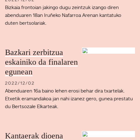
2022/12/02
Bizkaia frontoian jakingo dugu zeintzuk izango diren
abenduaren 18an Iruñeko Nafarroa Arenan kantatuko
duten bertsolariak.
Bazkari zerbitzua
eskainiko da finalaren
egunean
2022/12/02
Abenduaren 16a baino lehen erosi behar dira txartelak.
Etxetik eramandakoa jan nahi izanez gero, gunea prestatu
du Bertsozale Elkarteak.
Kantaerak dioena