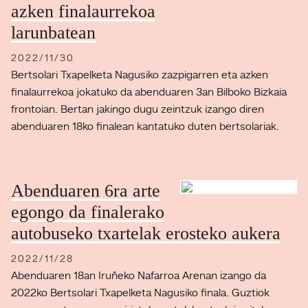
azken finalaurrekoa
larunbatean
2022/11/30
Bertsolari Txapelketa Nagusiko zazpigarren eta azken
finalaurrekoa jokatuko da abenduaren 3an Bilboko Bizkaia
frontoian. Bertan jakingo dugu zeintzuk izango diren
abenduaren 18ko finalean kantatuko duten bertsolariak.
Abenduaren 6ra arte
egongo da finalerako
autobuseko txartelak erosteko aukera
2022/11/28
Abenduaren 18an Iruñeko Nafarroa Arenan izango da
2022ko Bertsolari Txapelketa Nagusiko finala. Guztiok