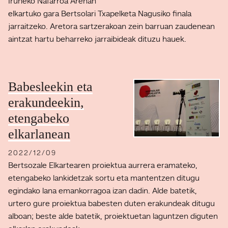
Iruñeko Nafarroa Arenan
elkartuko gara Bertsolari Txapelketa Nagusiko finala
jarraitzeko. Aretora sartzerakoan zein barruan zaudenean
aintzat hartu beharreko jarraibideak dituzu hauek.
Babesleekin eta
erakundeekin,
etengabeko
elkarlanean
2022/12/09
Bertsozale Elkartearen proiektua aurrera eramateko,
etengabeko lankidetzak sortu eta mantentzen ditugu
egindako lana emankorragoa izan dadin. Alde batetik,
urtero gure proiektua babesten duten erakundeak ditugu
alboan; beste alde batetik, proiektuetan laguntzen diguten