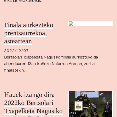
elkarlan erakundeak.
Finala aurkezteko
prentsaurrekoa,
asteartean
2022/12/07
Bertsolari Txapelketa Nagusiko finala aurkeztuko da
abenduaren 13an Iruñeko Nafarroa Arenan, zortzi
finalistekin.
Hauek izango dira
2022ko Bertsolari
Txapelketa Nagusiko