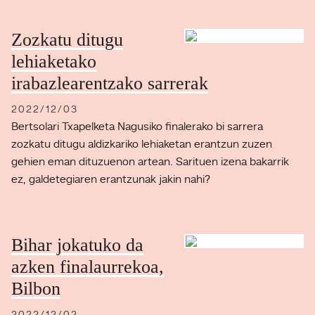
Zozkatu ditugu
lehiaketako
irabazlearentzako sarrerak
2022/12/03
Bertsolari Txapelketa Nagusiko finalerako bi sarrera
zozkatu ditugu aldizkariko lehiaketan erantzun zuzen
gehien eman dituzuenon artean. Sarituen izena bakarrik
ez, galdetegiaren erantzunak jakin nahi?
Bihar jokatuko da
azken finalaurrekoa,
Bilbon