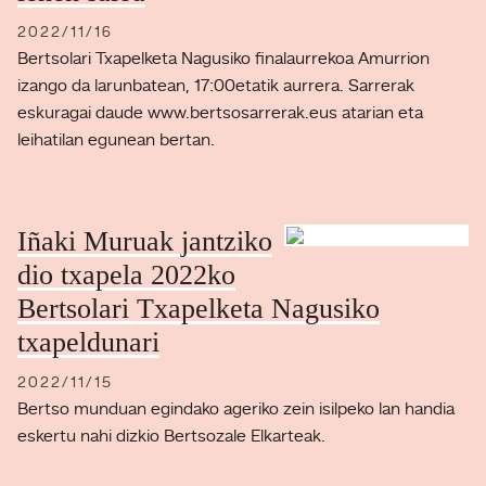
2022/11/16
Bertsolari Txapelketa Nagusiko finalaurrekoa Amurrion
izango da larunbatean, 17:00etatik aurrera. Sarrerak
eskuragai daude www.bertsosarrerak.eus atarian eta
leihatilan egunean bertan.
Iñaki Muruak jantziko
dio txapela 2022ko
Bertsolari Txapelketa Nagusiko
txapeldunari
2022/11/15
Bertso munduan egindako ageriko zein isilpeko lan handia
eskertu nahi dizkio Bertsozale Elkarteak.