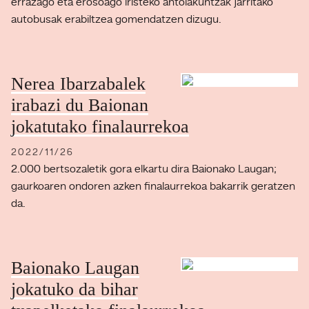
errazago eta erosoago iristeko antolakuntzak jarritako
autobusak erabiltzea gomendatzen dizugu.
Nerea Ibarzabalek
irabazi du Baionan
jokatutako finalaurrekoa
2022/11/26
2.000 bertsozaletik gora elkartu dira Baionako Laugan;
gaurkoaren ondoren azken finalaurrekoa bakarrik geratzen
da.
Baionako Laugan
jokatuko da bihar