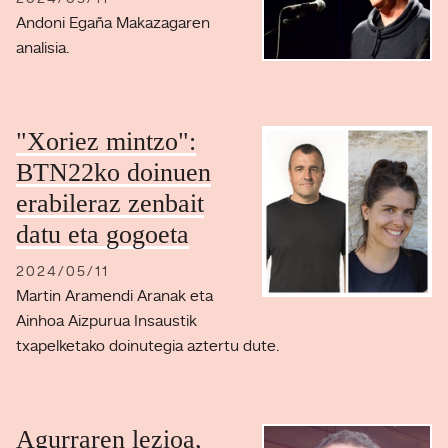
Andoni Egaña Makazagaren
analisia.
"Xoriez mintzo":
BTN22ko doinuen
erabileraz zenbait
datu eta gogoeta
2024/05/11
Martin Aramendi Aranak eta
Ainhoa Aizpurua Insaustik
txapelketako doinutegia aztertu dute.
Agurraren lezioa,