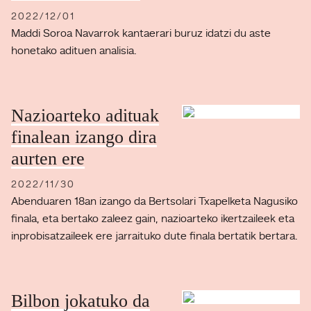
2022/12/01
Maddi Soroa Navarrok kantaerari buruz idatzi du aste
honetako adituen analisia.
Nazioarteko adituak
finalean izango dira
aurten ere
2022/11/30
Abenduaren 18an izango da Bertsolari Txapelketa Nagusiko
finala, eta bertako zaleez gain, nazioarteko ikertzaileek eta
inprobisatzaileek ere jarraituko dute finala bertatik bertara.
Bilbon jokatuko da