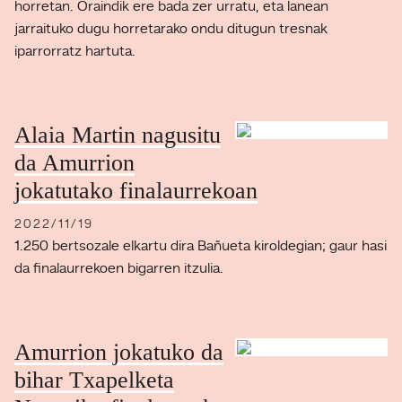
horretan. Oraindik ere bada zer urratu, eta lanean
jarraituko dugu horretarako ondu ditugun tresnak
iparrorratz hartuta.
Alaia Martin nagusitu
da Amurrion
jokatutako finalaurrekoan
2022/11/19
1.250 bertsozale elkartu dira Bañueta kiroldegian; gaur hasi
da finalaurrekoen bigarren itzulia.
Amurrion jokatuko da
bihar Txapelketa