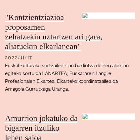
"Kontzientziazioa
proposamen
zehatzekin uztartzen ari gara,
aliatuekin elkarlanean"
2022/11/17
Euskal kulturako sortzaileen lan baldintza duinen alde lan
egiteko sortu da LANARTEA, Euskararen Langile
Profesionalen Elkartea. Elkarteko koordinatzailea da
Amagoia Gurrutxaga Uranga.
Amurrion jokatuko da
bigarren itzuliko
lehen saioa