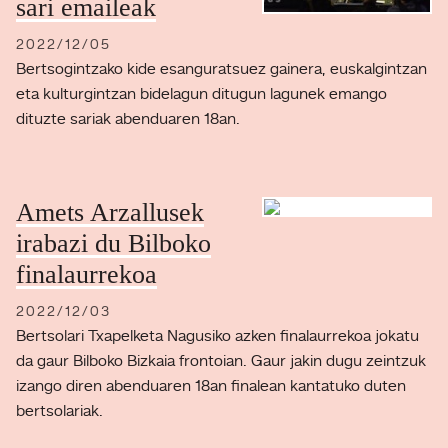
sari emaileak
2022/12/05
Bertsogintzako kide esanguratsuez gainera, euskalgintzan
eta kulturgintzan bidelagun ditugun lagunek emango
dituzte sariak abenduaren 18an.
Amets Arzallusek
irabazi du Bilboko
finalaurrekoa
2022/12/03
Bertsolari Txapelketa Nagusiko azken finalaurrekoa jokatu
da gaur Bilboko Bizkaia frontoian. Gaur jakin dugu zeintzuk
izango diren abenduaren 18an finalean kantatuko duten
bertsolariak.