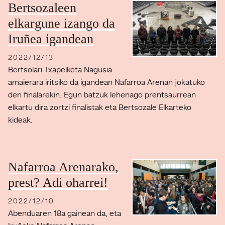
Bertsozaleen
elkargune izango da
Iruñea igandean
2022/12/13
Bertsolari Txapelketa Nagusia
amaierara iritsiko da igandean Nafarroa Arenan jokatuko
den finalarekin. Egun batzuk lehenago prentsaurrean
elkartu dira zortzi finalistak eta Bertsozale Elkarteko
kideak.
Nafarroa Arenarako,
prest? Adi oharrei!
2022/12/10
Abenduaren 18a gainean da, eta