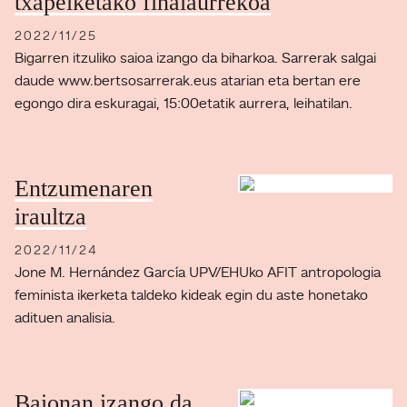
txapelketako finalaurrekoa
2022/11/25
Bigarren itzuliko saioa izango da biharkoa. Sarrerak salgai
daude www.bertsosarrerak.eus atarian eta bertan ere
egongo dira eskuragai, 15:00etatik aurrera, leihatilan.
Entzumenaren
iraultza
2022/11/24
Jone M. Hernández García UPV/EHUko AFIT antropologia
feminista ikerketa taldeko kideak egin du aste honetako
adituen analisia.
Baionan izango da