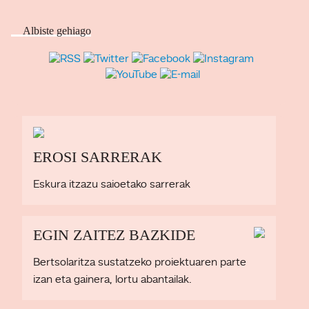
Albiste gehiago
EROSI SARRERAK
Eskura itzazu saioetako sarrerak
EGIN ZAITEZ BAZKIDE
Bertsolaritza sustatzeko proiektuaren parte
izan eta gainera, lortu abantailak.