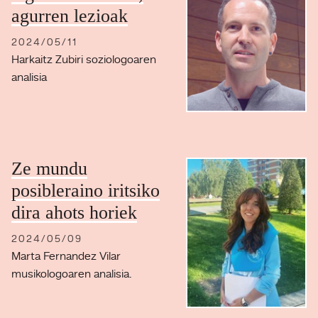
agurren lezioak
2024/05/11
Harkaitz Zubiri soziologoaren
analisia
Ze mundu
posibleraino iritsiko
dira ahots horiek
2024/05/09
Marta Fernandez Vilar
musikologoaren analisia.