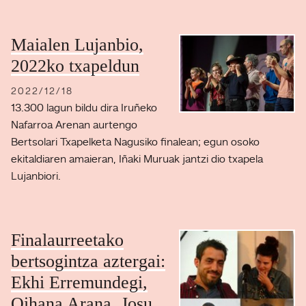
Maialen Lujanbio,
2022ko txapeldun
2022/12/18
13.300 lagun bildu dira Iruñeko
Nafarroa Arenan aurtengo
Bertsolari Txapelketa Nagusiko finalean; egun osoko
ekitaldiaren amaieran, Iñaki Muruak jantzi dio txapela
Lujanbiori.
Finalaurreetako
bertsogintza aztergai:
Ekhi Erremundegi,
Oihana Arana, Josu