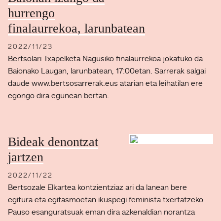
hurrengo
finalaurrekoa, larunbatean
2022/11/23
Bertsolari Txapelketa Nagusiko finalaurrekoa jokatuko da
Baionako Laugan, larunbatean, 17:00etan. Sarrerak salgai
daude www.bertsosarrerak.eus atarian eta leihatilan ere
egongo dira egunean bertan.
Bideak denontzat
jartzen
2022/11/22
Bertsozale Elkartea kontzientziaz ari da lanean bere
egitura eta egitasmoetan ikuspegi feminista txertatzeko.
Pauso esanguratsuak eman dira azkenaldian norantza