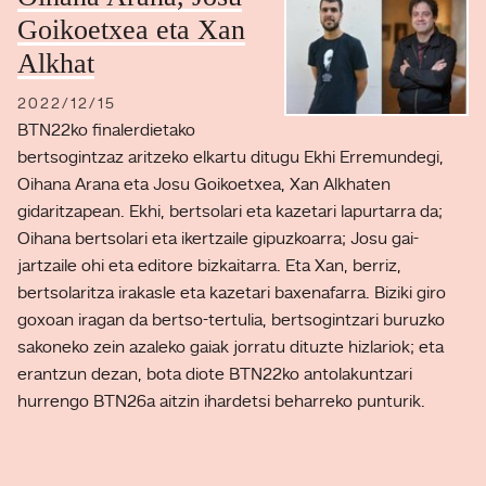
Goikoetxea eta Xan
Alkhat
2022/12/15
BTN22ko finalerdietako
bertsogintzaz aritzeko elkartu ditugu Ekhi Erremundegi,
Oihana Arana eta Josu Goikoetxea, Xan Alkhaten
gidaritzapean. Ekhi, bertsolari eta kazetari lapurtarra da;
Oihana bertsolari eta ikertzaile gipuzkoarra; Josu gai-
jartzaile ohi eta editore bizkaitarra. Eta Xan, berriz,
bertsolaritza irakasle eta kazetari baxenafarra. Biziki giro
goxoan iragan da bertso-tertulia, bertsogintzari buruzko
sakoneko zein azaleko gaiak jorratu dituzte hizlariok; eta
erantzun dezan, bota diote BTN22ko antolakuntzari
hurrengo BTN26a aitzin ihardetsi beharreko punturik.