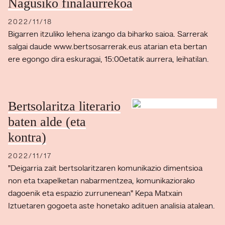
Nagusiko finalaurrekoa
2022/11/18
Bigarren itzuliko lehena izango da biharko saioa. Sarrerak
salgai daude www.bertsosarrerak.eus atarian eta bertan
ere egongo dira eskuragai, 15:00etatik aurrera, leihatilan.
Bertsolaritza literario
baten alde (eta
kontra)
2022/11/17
"Deigarria zait bertsolaritzaren komunikazio dimentsioa
non eta txapelketan nabarmentzea, komunikaziorako
dagoenik eta espazio zurrunenean" Kepa Matxain
Iztuetaren gogoeta aste honetako adituen analisia atalean.