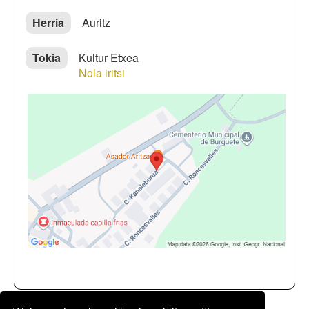
Herria
Auritz
Tokia
Kultur Etxea
Nola iritsi