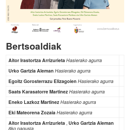
Bertsoaldiak
Aitor Irastortza Arrizurieta
Hasierako agurra
Urko Gartzia Aleman
Hasierako agurra
Egoitz Gorosterrazu Elizagoien
Hasierako agurra
Saats Karasatorre Martinez
Hasierako agurra
Eneko Lazkoz Martinez
Hasierako agurra
Eki Mateorena Zozaia
Hasierako agurra
Aitor Irastortza Arrizurieta
,
Urko Gartzia Aleman
8ko nagusia