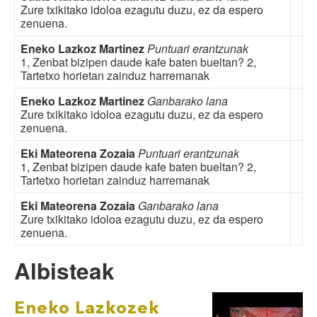
Zure txikitako idoloa ezagutu duzu, ez da espero
zenuena.
Eneko Lazkoz Martinez
Puntuari erantzunak
1, Zenbat bizipen daude kafe baten bueltan? 2,
Tartetxo horietan zainduz harremanak
Eneko Lazkoz Martinez
Ganbarako lana
Zure txikitako idoloa ezagutu duzu, ez da espero
zenuena.
Eki Mateorena Zozaia
Puntuari erantzunak
1, Zenbat bizipen daude kafe baten bueltan? 2,
Tartetxo horietan zainduz harremanak
Eki Mateorena Zozaia
Ganbarako lana
Zure txikitako idoloa ezagutu duzu, ez da espero
zenuena.
Albisteak
Eneko Lazkozek