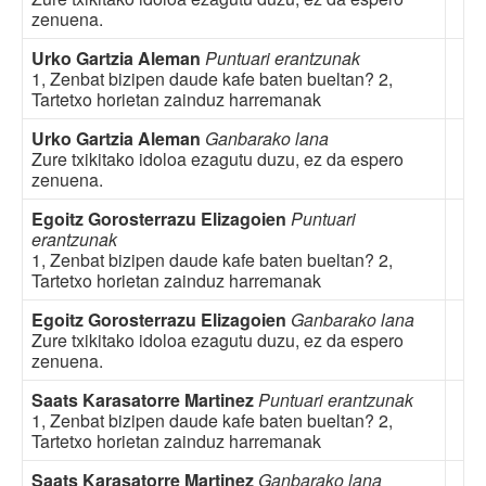
zenuena.
Urko Gartzia Aleman
Puntuari erantzunak
1, Zenbat bizipen daude kafe baten bueltan? 2,
Tartetxo horietan zainduz harremanak
Urko Gartzia Aleman
Ganbarako lana
Zure txikitako idoloa ezagutu duzu, ez da espero
zenuena.
Egoitz Gorosterrazu Elizagoien
Puntuari
erantzunak
1, Zenbat bizipen daude kafe baten bueltan? 2,
Tartetxo horietan zainduz harremanak
Egoitz Gorosterrazu Elizagoien
Ganbarako lana
Zure txikitako idoloa ezagutu duzu, ez da espero
zenuena.
Saats Karasatorre Martinez
Puntuari erantzunak
1, Zenbat bizipen daude kafe baten bueltan? 2,
Tartetxo horietan zainduz harremanak
Saats Karasatorre Martinez
Ganbarako lana