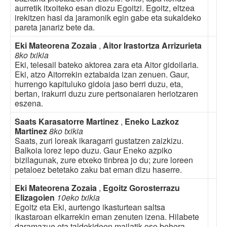
aurretik itxoiteko esan diozu Egoitzi. Egoitz, eltzea
irekitzen hasi da jaramonik egin gabe eta sukaldeko
pareta janariz bete da.
Eki Mateorena Zozaia
,
Aitor Irastortza Arrizurieta
8ko txikia
Eki, telesail bateko aktorea zara eta Aitor gidoilaria.
Eki, atzo Aitorrekin eztabaida izan zenuen. Gaur,
hurrengo kapituluko gidoia jaso berri duzu, eta,
bertan, irakurri duzu zure pertsonaiaren heriotzaren
eszena.
Saats Karasatorre Martinez
,
Eneko Lazkoz
Martinez
8ko txikia
Saats, zuri loreak ikaragarri gustatzen zaizkizu.
Balkoia lorez lepo duzu. Gaur Eneko azpiko
bizilagunak, zure etxeko tinbrea jo du; zure loreen
petaloez betetako zaku bat eman dizu haserre.
Eki Mateorena Zozaia
,
Egoitz Gorosterrazu
Elizagoien
10eko txikia
Egoitz eta Eki, aurtengo ikasturtean saltsa
ikastaroan elkarrekin eman zenuten izena. Hilabete
daramazue eta taldekideen mailatik oso behera