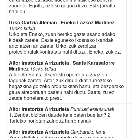
zaudete. Egoitz, uzteko gogoa duzu. Ekik jarraitu
nahi du.
Urko Gartzia Aleman
,
Eneko Lazkoz Martinez
10eko txikia
Urko eta Eneko, zuen herriko gazte asanbladako
kideak zarete. Gazte eguneko txosnako txandak
antolatzen ari zarete. Urko, zuk zerbitzari
profesionalak kontratatu nahi dituzu. Eneko, zuk ez.
Aitor Irastortza Arrizurieta
,
Saats Karasatorre
Martinez
10eko txikia
Aitor eta Saats, elkarrekin oporretara zoazten
lagunak zarete. Aitor, zuk diru pixkat aurrezteko
hegazkina goizeko ordu txikitan hartu, eta bezperako
gaua aireportuan pasatu nahi duzu. Saats, zu ez
zaude horretarako prest.
Aitor Irastortza Arrizurieta
Puntuari erantzunak
1, Zenbat bizipen daude kafe baten bueltan? 2,
Tartetxo horietan zainduz harremanak
Aitor Irastortza Arrizurieta
Ganbarako lana
Zure txikitako idoloa ezagutu duzu, ez da espero