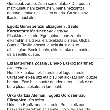
Gurasoak zarete. Zuen seme-alabak D ereduan
matrikulatu nahi zenituzten, baina hezkuntza
departamentuak ez zizuen onartu. Gaztelaniaz
ikasten hasi dira.
Egoitz Gorosterrazu Elizagoien
,
Saats
Karasatorre Martinez
8ko nagusia
Pisukideak zarete. Egongelara joan zarete
elkarrekin afaltzera, eta telebista piztean, Global
Sumud Flotilla erasotu dutela ikusi duzue
albistegian. Beste behin, ekintzarako momentua
dela sentitu duzue.
Eki Mateorena Zozaia
,
Eneko Lazkoz Martinez
8ko nagusia
Herri txiki batean bizi zareten bi lagun zarete.
Gurasoen etxea utzi eta pisu bat alokatu nahi duzue
herrian. Etxe huts aunitz dauden arren, inork ez du
bere pisua alokairuan jarri nahi.
Urko Gartzia Aleman
,
Egoitz Gorosterrazu
Elizagoien
8ko txikia
Urko eta Egoitz anaiak zarete. Presio eltzean
bazkaria prestatzen ari zarete. Urko, tapa kendu