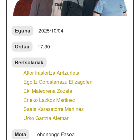
Eguna
2025/10/04
Ordua
17:30
Bertsolariak
Aitor Irastortza Arrizurieta
Egoitz Gorosterrazu Elizagoien
Eki Mateorena Zozaia
Eneko Lazkoz Martinez
Saats Karasatorre Martinez
Urko Gartzia Aleman
Mota
Lehenengo Fasea