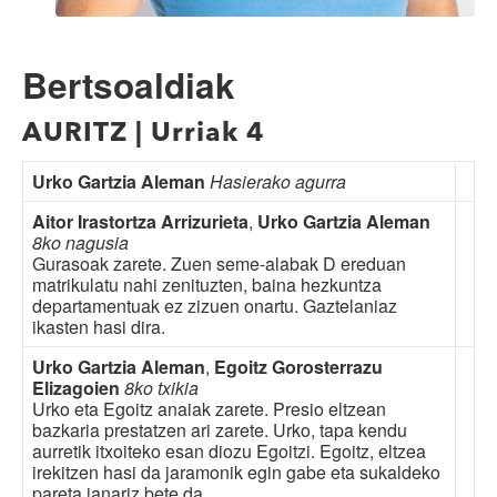
Bertsoaldiak
AURITZ | Urriak 4
Urko Gartzia Aleman
Hasierako agurra
Aitor Irastortza Arrizurieta
,
Urko Gartzia Aleman
8ko nagusia
Gurasoak zarete. Zuen seme-alabak D ereduan
matrikulatu nahi zenituzten, baina hezkuntza
departamentuak ez zizuen onartu. Gaztelaniaz
ikasten hasi dira.
Urko Gartzia Aleman
,
Egoitz Gorosterrazu
Elizagoien
8ko txikia
Urko eta Egoitz anaiak zarete. Presio eltzean
bazkaria prestatzen ari zarete. Urko, tapa kendu
aurretik itxoiteko esan diozu Egoitzi. Egoitz, eltzea
irekitzen hasi da jaramonik egin gabe eta sukaldeko
pareta janariz bete da.