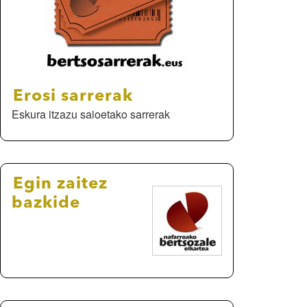
Erosi sarrerak
Eskura itzazu saioetako sarrerak
Egin zaitez
bazkide