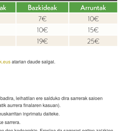
k.eu
s
atarian daude salgai.
adira, leihatilan ere salduko dira sarrerak saioen
tik aurrera finalaren kasuan).
uskarritan inprimatu daiteke.
e sarrera.
en den kodearekin. Eroslea da sarrerari egiten zaizkion