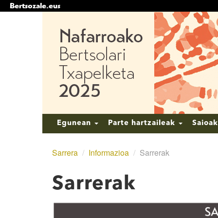
Bertsozale.eus
Edukira
salto
egin
|
Salto
egin
nabigazioara
Nabigazioa
Egunean
Parte hartzaileak
Saioa
Sarrera
/
Informazioa
/
Sarrerak
Sarrerak