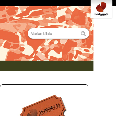
Tresna
pertsonalak
Bilatu atarian
Bilaketa
aurreratua…