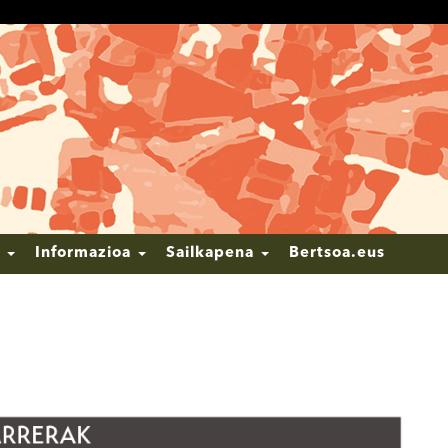
k
Informazioa
Sailkapena
Bertsoa.eus