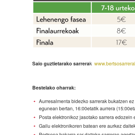
Saio guztietarako sarrera
k
www.bertsosarrera
Bestelako oharrak:
Aurresalmenta bidezko sarrerak bukatzen ez b
egunean bertan, 16:00etatik aurrera (15:00eta
Posta elektronikoz jasotako sarrera edozein e
Gailu elektronikoren batean ere aurkez daitek
Pertsona bakarra sar daiteke sarreran agertz