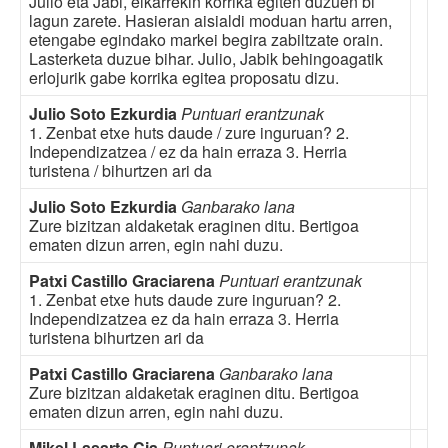
Julio eta Jabi, elkarrekin korrika egiten duzuen bi
lagun zarete. Hasieran aisialdi moduan hartu arren,
etengabe egindako markei begira zabiltzate orain.
Lasterketa duzue bihar. Julio, Jabik behingoagatik
erlojurik gabe korrika egitea proposatu dizu.
Julio Soto Ezkurdia
Puntuari erantzunak
1. Zenbat etxe huts daude / zure inguruan? 2.
Independizatzea / ez da hain erraza 3. Herria
turistena / bihurtzen ari da
Julio Soto Ezkurdia
Ganbarako lana
Zure bizitzan aldaketak eraginen ditu. Bertigoa
ematen dizun arren, egin nahi duzu.
Patxi Castillo Graciarena
Puntuari erantzunak
1. Zenbat etxe huts daude zure inguruan? 2.
Independizatzea ez da hain erraza 3. Herria
turistena bihurtzen ari da
Patxi Castillo Graciarena
Ganbarako lana
Zure bizitzan aldaketak eraginen ditu. Bertigoa
ematen dizun arren, egin nahi duzu.
Mikel Lasarte Cia
Puntuari erantzunak