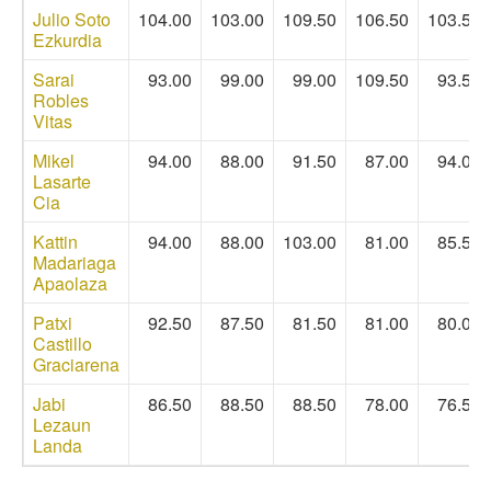
Julio Soto
104.00
103.00
109.50
106.50
103.50
Ezkurdia
Sarai
93.00
99.00
99.00
109.50
93.50
Robles
Vitas
Mikel
94.00
88.00
91.50
87.00
94.00
Lasarte
Cia
Kattin
94.00
88.00
103.00
81.00
85.50
Madariaga
Apaolaza
Patxi
92.50
87.50
81.50
81.00
80.00
Castillo
Graciarena
Jabi
86.50
88.50
88.50
78.00
76.50
Lezaun
Landa