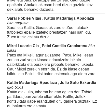
epaiketa. Abokatuak esan berri dizue gaztelaniaz
deklaratu beharko duzuela.
Sarai Robles Vitas
,
Kattin Madariaga Apaolaza
8ko nagusia
Sarai eta Kattin. Gurasoak zarete. Zuen alabak
futboleko epaile izateko prestatzen hasi nahi du.
Zuen iritzia eskatu dizue.
Mikel Lasarte Cia
,
Patxi Castillo Graciarena
8ko
txikia
Patxi eta Mikel, lagunak zarete. Patxi, Mikeli esan
zenion zuri yoga klasea erlaxatzeko bikain
datorkizula eta berak ere probatu beharko lukeela.
Gaur Mikel zurekin etorri da. Ez da klase osoan
ixildu, eta Patxi, iritsi baino estresatuago atera zara.
Kattin Madariaga Apaolaza
,
Julio Soto Ezkurdia
8ko txikia
Kattin eta Julio, taberna batean egiten den Tribial
partidara joan zarete elkarrekin. Kattin, Juliok
kontsultatu gabe erantzuten ditu galdera guztiak. Ez
du bakarra ere asmatu.