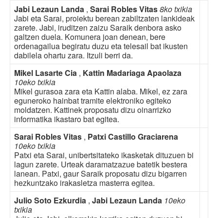
Jabi Lezaun Landa
,
Sarai Robles Vitas
8ko txikia
Jabi eta Sarai, proiektu berean zabiltzaten lankideak
zarete. Jabi, iruditzen zaizu Saraik denbora asko
galtzen duela. Komunera joan denean, bere
ordenagailua begiratu duzu eta telesail bat ikusten
dabilela ohartu zara. Itzuli berri da.
Mikel Lasarte Cia
,
Kattin Madariaga Apaolaza
10eko txikia
Mikel gurasoa zara eta Kattin alaba. Mikel, ez zara
eguneroko hainbat tramite elektroniko egiteko
moldatzen. Kattinek proposatu dizu oinarrizko
informatika ikastaro bat egitea.
Sarai Robles Vitas
,
Patxi Castillo Graciarena
10eko txikia
Patxi eta Sarai, unibertsitateko ikasketak dituzuen bi
lagun zarete. Urteak daramatzazue batetik bestera
lanean. Patxi, gaur Saraik proposatu dizu bigarren
hezkuntzako irakasletza masterra egitea.
Julio Soto Ezkurdia
,
Jabi Lezaun Landa
10eko
txikia