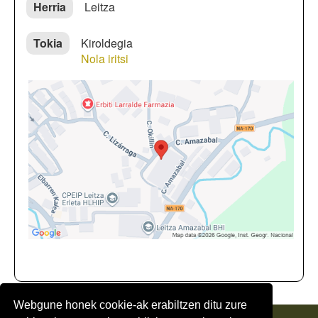
Herria
Leitza
Tokia
Kiroldegia
Nola iritsi
Webgune honek cookie-ak erabiltzen ditu zure