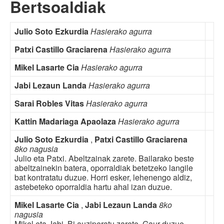
Bertsoaldiak
Julio Soto Ezkurdia
Hasierako agurra
Patxi Castillo Graciarena
Hasierako agurra
Mikel Lasarte Cia
Hasierako agurra
Jabi Lezaun Landa
Hasierako agurra
Sarai Robles Vitas
Hasierako agurra
Kattin Madariaga Apaolaza
Hasierako agurra
Julio Soto Ezkurdia
,
Patxi Castillo Graciarena
8ko nagusia
Julio eta Patxi. Abeltzainak zarete. Bailarako beste
abeltzainekin batera, oporraldiak betetzeko langile
bat kontratatu duzue. Horri esker, lehenengo aldiz,
astebeteko oporraldia hartu ahal izan duzue.
Mikel Lasarte Cia
,
Jabi Lezaun Landa
8ko
nagusia
Mikel eta Jabi. Bi auziperatu zarete. Gaur duzue