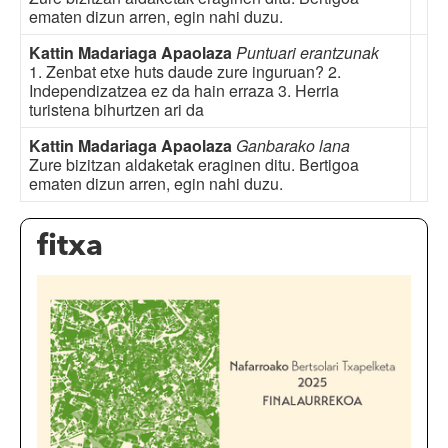
ematen dizun arren, egin nahi duzu.
Kattin Madariaga Apaolaza
Puntuari erantzunak
1. Zenbat etxe huts daude zure inguruan? 2.
Independizatzea ez da hain erraza 3. Herria
turistena bihurtzen ari da
Kattin Madariaga Apaolaza
Ganbarako lana
Zure bizitzan aldaketak eraginen ditu. Bertigoa
ematen dizun arren, egin nahi duzu.
fitxa