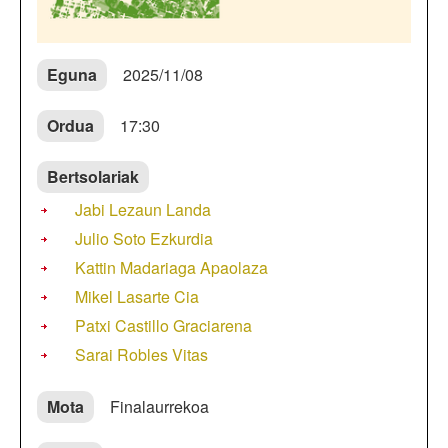
Eguna
2025/11/08
Ordua
17:30
Bertsolariak
Jabi Lezaun Landa
Julio Soto Ezkurdia
Kattin Madariaga Apaolaza
Mikel Lasarte Cia
Patxi Castillo Graciarena
Sarai Robles Vitas
Mota
Finalaurrekoa