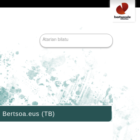
Tresna
pertsonalak
Bilatu atarian
Bilaketa
aurreratua…
Bertsoa.eus (TB)