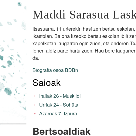
Maddi Sarasua Lask
Itsasuarra. 11 urterekin hasi zen bertsu eskolan,
ikastolan. Baiona lizeoko bertsu eskolan ibili z
xapelketan laugarren egin zuen, eta ondoren T
lehen aldiz parte hartu zuen. Hau bere laugarr
da.
Biografia osoa BDBn
Saioak
Irailak 26 - Muskildi
Urriak 24 - Sohüta
Azaroak 7- Izpura
Bertsoaldiak