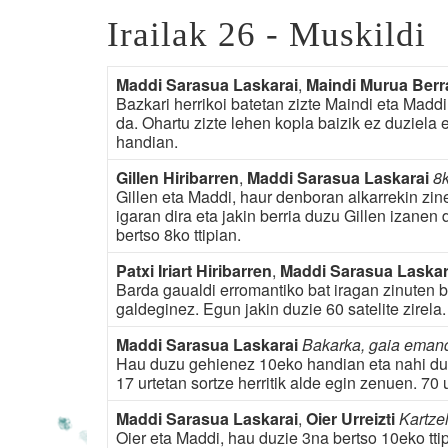
Irailak 26 - Muskildi
Maddi Sarasua Laskarai
,
Maindi Murua Berr
Bazkari herrikoi batetan zizte Maindi eta Madd
da. Ohartu zizte lehen kopla baizik ez duziela 
handian.
Gillen Hiribarren
,
Maddi Sarasua Laskarai
8k
Gillen eta Maddi, haur denboran alkarrekin zine
igaran dira eta jakin berria duzu Gillen izanen
bertso 8ko ttipian.
Patxi Iriart Hiribarren
,
Maddi Sarasua Laskar
Barda gaualdi erromantiko bat iragan zinuten biek
galdeginez. Egun jakin duzie 60 satelite zirela.
Maddi Sarasua Laskarai
Bakarka, gaia eman
Hau duzu gehienez 10eko handian eta nahi duz
17 urtetan sortze herritik alde egin zenuen. 70 
Maddi Sarasua Laskarai
,
Oier Urreizti
Kartze
Oier eta Maddi, hau duzie 3na bertso 10eko tti