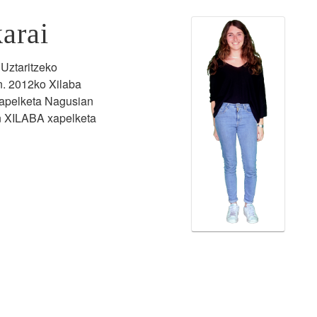
arai
 Uztaritzeko
en. 2012ko Xilaba
xapelketa Nagusian
en XILABA xapelketa