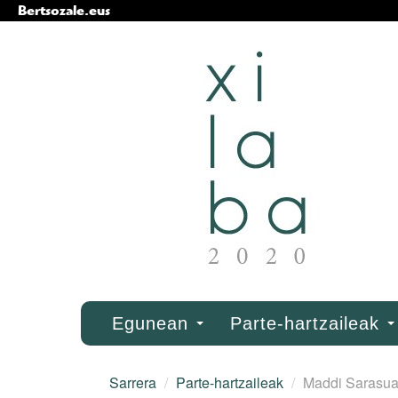
Bertsozale.eus
Edukira
salto
egin
|
Salto
egin
nabigazioara
Nabigazioa
Egunean
Parte-hartzaileak
Sarrera
/
Parte-hartzaileak
/
Maddi Sarasua