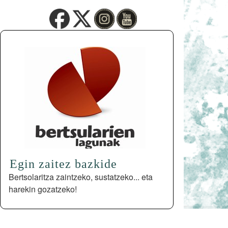
Egin zaitez bazkide
Bertsolaritza zaintzeko, sustatzeko... eta
harekin gozatzeko!