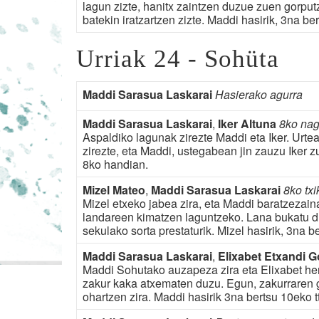
lagun zizte, hanitx zaintzen duzue zuen gorput
batekin iratzartzen zizte. Maddi hasirik, 3na ber
Urriak 24 - Sohüta
Maddi Sarasua Laskarai
Hasierako agurra
Maddi Sarasua Laskarai
,
Iker Altuna
8ko nag
Aspaldiko lagunak zirezte Maddi eta Iker. Urtea
zirezte, eta Maddi, ustegabean jin zauzu Iker zu
8ko handian.
Mizel Mateo
,
Maddi Sarasua Laskarai
8ko txi
Mizel etxeko jabea zira, eta Maddi baratzezaina
landareen kimatzen laguntzeko. Lana bukatu d
sekulako sorta prestaturik. Mizel hasirik, 3na be
Maddi Sarasua Laskarai
,
Elixabet Etxandi G
Maddi Sohutako auzapeza zira eta Elixabet herr
zakur kaka atxematen duzu. Egun, zakurraren g
ohartzen zira. Maddi hasirik 3na bertsu 10eko tt