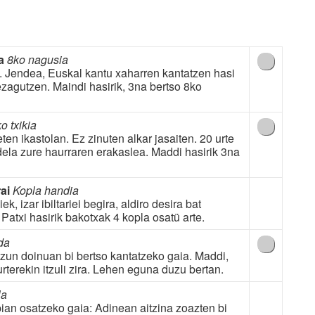
a
8ko nagusia
i. Jendea, Euskal kantu xaharren kantatzen hasi
ezagutzen. Maindi hasirik, 3na bertso 8ko
o txikia
ten ikastolan. Ez zinuten alkar jasaiten. 20 urte
 dela zure haurraren erakaslea. Maddi hasirik 3na
ai
Kopla handia
, izar ibiltariei begira, aldiro desira bat
 Patxi hasirik bakotxak 4 kopla osatü arte.
da
un doinuan bi bertso kantatzeko gaia. Maddi,
urterekin itzuli zira. Lehen eguna duzu bertan.
la
pian osatzeko gaia: Adinean aitzina zoazten bi