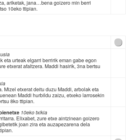
za, ariketak, jana…bena goizero min berri
tso 10eko ttipian.
usia
k eta urteak elgarri berririk eman gabe egon
re etxerat afaltzera. Maddi hasirik, 3na bertsu
kia
. Mizel etxerat deitu duzu Maddi, arbolak eta
uenean Maddi hurbildu zaizu, etxeko larrosekin
rtsu 8ko ttipian.
oienetxe
10eko txikia
itarra. Elixabet, zure etxe aintzinean goizero
ibetetik joan zira eta auzapezarena dela
ipian.