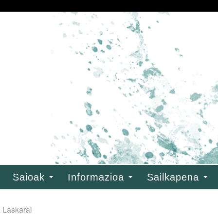
Saioak
Informazioa
Sailkapena
 Laskarai