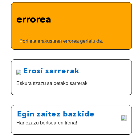
Mikel
Lasarte
eta
errorea
Sarai
Robles
Nafarroako
Portleta erakustean errorea gertatu da.
Txapelketako
final-
laurdenetarako
sailkatu
Erosi sarrerak
dira
Eskura itzazu saioetako sarrerak
-
Egin zaitez bazkide
Har ezazu bertsoaren trena!