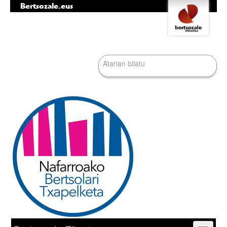
Bertsozale.eus
Edukira
Tresna
salto
pertsonalak
egin
|
Bilatu atarian
Salto
egin
nabigazioara
Bilaketa
aurreratua…
Nabigazioa