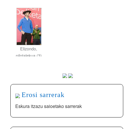
Elizondo,
pilotalekua (3)
Erosi sarrerak
Eskura itzazu saioetako sarrerak