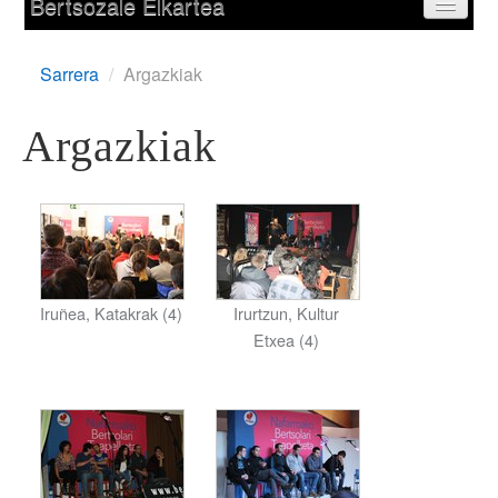
Bertsozale Elkartea
Egunean
Sarrera
/
Argazkiak
Parte-hartzaileak
Argazkiak
Saioak
Informazioa
Sailkapena
Iruñea, Katakrak (4)
Irurtzun, Kultur
Bertsoa.com
Etxea (4)