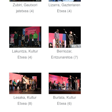
Zubiri, Gautxori
Lizarra, Gazteriaren
jatetxea (4)
Etxea (4)
Lakuntza, Kultur
Berriozar,
Etxea (4)
Entzunaretoa (7)
Lesaka, Kultur
Burlata, Kultur
Etxea (8)
Etxea (6)