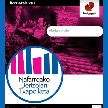
Bertsozale.eus
Edukira
Tresna
salto
pertsonalak
egin
|
Bilatu atarian
Salto
egin
nabigazioara
Bilaketa
aurreratua…
Nabigazioa