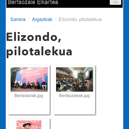
Bertsozale Elkartea
Egunean
Sarrera
/
Argazkiak
/
Elizondo, pilotalekua
Parte-hartzaileak
Elizondo,
Saioak
pilotalekua
Informazioa
Sailkapena
Bertsoa.com
Bertsolariak.jpg
Bertsozaleak.jpg