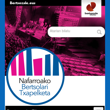
Bertsozale.eus
Edukira
Tresna
salto
pertsonalak
egin
|
Bilatu atarian
Salto
egin
nabigazioara
Bilaketa
aurreratua…
Nabigazioa