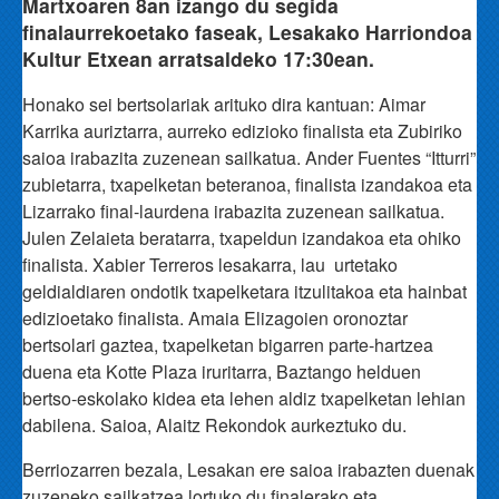
Martxoaren 8an izango du segida
finalaurrekoetako faseak, Lesakako Harriondoa
Kultur Etxean arratsaldeko 17:30ean.
Honako sei bertsolariak arituko dira kantuan: Aimar
Karrika auriztarra, aurreko edizioko finalista eta Zubiriko
saioa irabazita zuzenean sailkatua. Ander Fuentes “Itturri”
zubietarra, txapelketan beteranoa, finalista izandakoa eta
Lizarrako final-laurdena irabazita zuzenean sailkatua.
Julen Zelaieta beratarra, txapeldun izandakoa eta ohiko
finalista. Xabier Terreros lesakarra, lau urtetako
geldialdiaren ondotik txapelketara itzulitakoa eta hainbat
edizioetako finalista. Amaia Elizagoien oronoztar
bertsolari gaztea, txapelketan bigarren parte-hartzea
duena eta Kotte Plaza iruritarra, Baztango helduen
bertso-eskolako kidea eta lehen aldiz txapelketan lehian
dabilena. Saioa, Alaitz Rekondok aurkeztuko du.
Berriozarren bezala, Lesakan ere saioa irabazten duenak
zuzeneko sailkatzea lortuko du finalerako eta