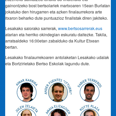
gainontzeko bost bertsolariek martxoaren 15ean Burlatan
jokatuko den hirugarren eta azken finalaurrekora arte
itxaron beharko dute puntuazioz finalistak diren jakiteko.
Lesakako saiorako sarrerak,
www.bertsosarrerak.eus
atarian eta herriko okindegian eskuratu daitezke. Takila,
arratsaldeko 16:00etan zabalduko da Kultur Etxean
bertan.
Lesakako finalaurrekoaren antolaketan Lesakako udalak
eta Bortzirietako Bertso Eskolak lagundu dute.