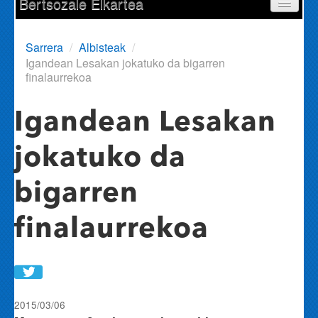
Bertsozale Elkartea
Egunean
Sarrera
/
Albisteak
/
Igandean Lesakan jokatuko da bigarren
Parte-hartzaileak
finalaurrekoa
Saioak
Igandean Lesakan
Informazioa
jokatuko da
Sailkapena
bigarren
Bertsoa.com
finalaurrekoa
Share in WhatsApp
2015/03/06