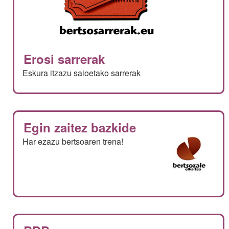
Erosi sarrerak
Eskura itzazu saioetako sarrerak
Egin zaitez bazkide
Har ezazu bertsoaren trena!