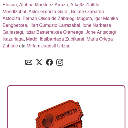
Elosua
,
Ainhoa Markinez Arruza
,
Arkaitz Zipitria
Mendizabal
,
Asier Galarza Garai
,
Belate Olabarria
Astobiza
,
Fernan Otsoa de Zabalegi Mugeta
,
Igor Menika
Bengoetxea
,
Illart Gumuzio Larrazabal
,
Ione Narbaiza
Gallastegi
,
Itziar Basterretxea Olarreaga
,
Jone Antsotegi
Ikazuriaga
,
Maddi Ibaibarriaga Zubikarai
,
Maria Ortega
Zubiate
eta
Miriam Juaristi Urizar
.