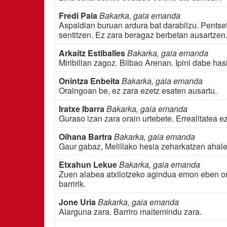
Fredi Paia
Bakarka, gaia emanda
Aspaldian buruan ardura bat darabilzu. Pentse
sentitzen. Ez zara beragaz berbetan ausartzen
Arkaitz Estiballes
Bakarka, gaia emanda
Miribillan zagoz. Bilbao Arenan. Ipini dabe has
Onintza Enbeita
Bakarka, gaia emanda
Oraingoan be, ez zara ezetz esaten ausartu.
Iratxe Ibarra
Bakarka, gaia emanda
Guraso izan zara orain urtebete. Errealitatea 
Oihana Bartra
Bakarka, gaia emanda
Gaur gabaz, Melillako hesia zeharkatzen ahal
Etxahun Lekue
Bakarka, gaia emanda
Zuen alabea atxilotzeko agindua emon eben or
barririk.
Jone Uria
Bakarka, gaia emanda
Alarguna zara. Barriro maitemindu zara.