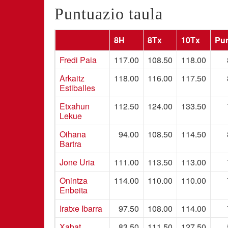
Puntuazio taula
8H
8Tx
10Tx
Pu
Fredi Paia
117.00
108.50
118.00
Arkaitz
118.00
116.00
117.50
Estiballes
Etxahun
112.50
124.00
133.50
Lekue
Oihana
94.00
108.50
114.50
Bartra
Jone Uria
111.00
113.50
113.00
Onintza
114.00
110.00
110.00
Enbeita
Iratxe Ibarra
97.50
108.00
114.00
Xabat
83.50
111.50
127.50