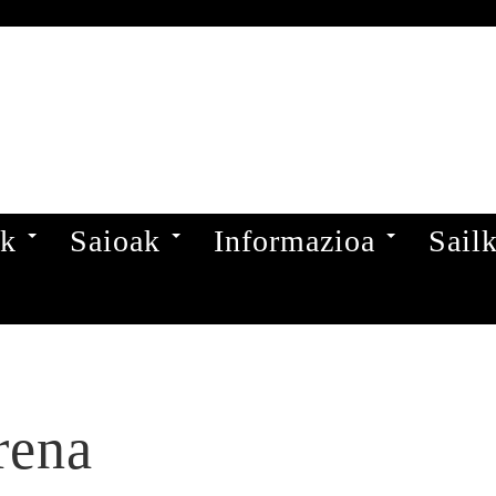
ak
Saioak
Informazioa
Sail
rena