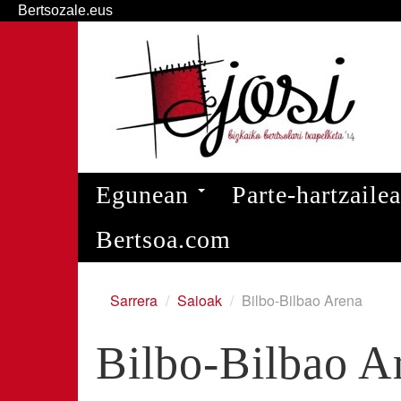
Bertsozale.eus
Edukira
salto
egin
|
Salto
egin
nabigazioara
Nabigazioa
Egunean
Parte-hartzaile
Bertsoa.com
Sarrera
/
Saioak
/
Bilbo-Bilbao Arena
Bilbo-Bilbao A