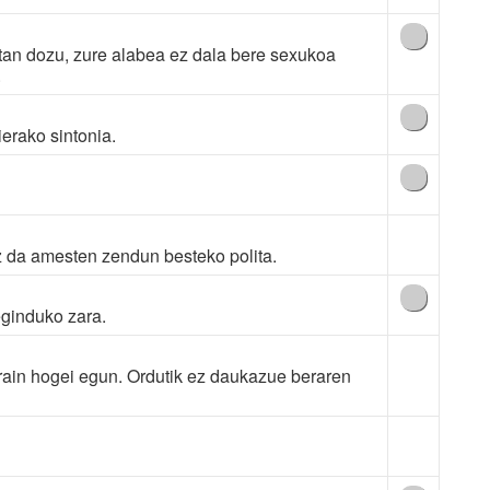
tan dozu, zure alabea ez dala bere sexukoa
.
ierako sintonia.
ez da amesten zendun besteko polita.
eginduko zara.
ain hogei egun. Ordutik ez daukazue beraren