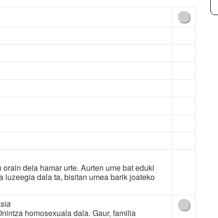
n orain dela hamar urte. Aurten ume bat eduki
 luzeegia dala ta, bisitan umea barik joateko
sia
 Onintza homosexuala dala. Gaur, familia