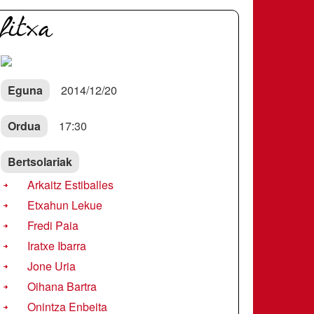
fitxa
Eguna
2014/12/20
Ordua
17:30
Bertsolariak
Arkaitz Estiballes
Etxahun Lekue
Fredi Paia
Iratxe Ibarra
Jone Uria
Oihana Bartra
Onintza Enbeita