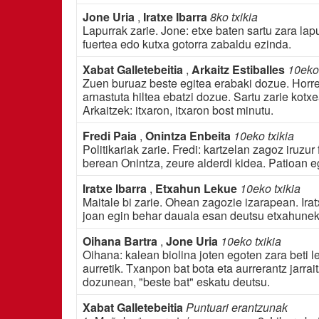
Jone Uria
,
Iratxe Ibarra
8ko txikia
Lapurrak zarie. Jone: etxe baten sartu zara lapu
fuertea edo kutxa gotorra zabaldu ezinda.
Xabat Galletebeitia
,
Arkaitz Estiballes
10eko 
Zuen buruaz beste egitea erabaki dozue. Horre
arnastuta hiltea ebatzi dozue. Sartu zarie kotx
Arkaitzek: itxaron, itxaron bost minutu.
Fredi Paia
,
Onintza Enbeita
10eko txikia
Politikariak zarie. Fredi: kartzelan zagoz iruzur
berean Onintza, zeure alderdi kidea. Patioan e
Iratxe Ibarra
,
Etxahun Lekue
10eko txikia
Maitale bi zarie. Ohean zagozie izarapean. Irat
joan egin behar dauala esan deutsu etxahunek
Oihana Bartra
,
Jone Uria
10eko txikia
Oihana: kalean biolina joten egoten zara beti
aurretik. Txanpon bat bota eta aurrerantz jarra
dozunean, "beste bat" eskatu deutsu.
Xabat Galletebeitia
Puntuari erantzunak