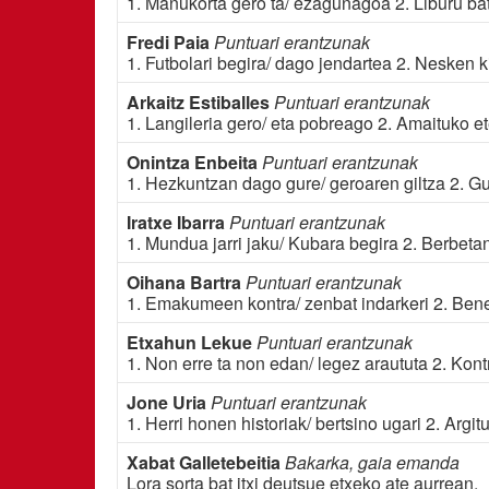
1. Mañukorta gero ta/ ezagunagoa 2. Liburu ba
Fredi Paia
Puntuari erantzunak
1. Futbolari begira/ dago jendartea 2. Nesken k
Arkaitz Estiballes
Puntuari erantzunak
1. Langileria gero/ eta pobreago 2. Amaituko e
Onintza Enbeita
Puntuari erantzunak
1. Hezkuntzan dago gure/ geroaren giltza 2. G
Iratxe Ibarra
Puntuari erantzunak
1. Mundua jarri jaku/ Kubara begira 2. Berbeta
Oihana Bartra
Puntuari erantzunak
1. Emakumeen kontra/ zenbat indarkeri 2. Bene
Etxahun Lekue
Puntuari erantzunak
1. Non erre ta non edan/ legez araututa 2. Kon
Jone Uria
Puntuari erantzunak
1. Herri honen historiak/ bertsino ugari 2. Argi
Xabat Galletebeitia
Bakarka, gaia emanda
Lora sorta bat itxi deutsue etxeko ate aurrean.