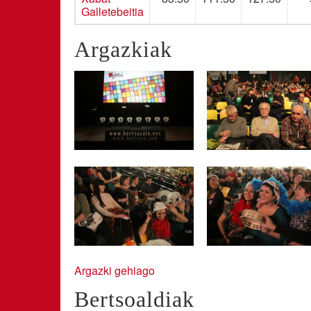
Galletebeitia
Argazkiak
Argazki gehiago
Bertsoaldiak