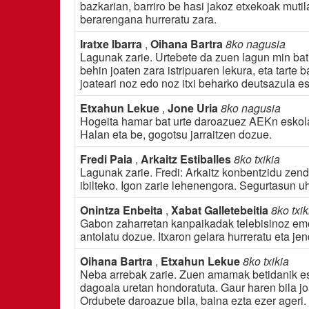
bazkarian, barriro be hasi jakoz etxekoak muti
berarengana hurreratu zara.
Iratxe Ibarra
,
Oihana Bartra
8ko nagusia
Lagunak zarie. Urtebete da zuen lagun min bat au
behin joaten zara istripuaren lekura, eta tarte
joateari noz edo noz itxi beharko deutsazula e
Etxahun Lekue
,
Jone Uria
8ko nagusia
Hogeita hamar bat urte daroazuez AEKn eskola
Halan eta be, gogotsu jarraitzen dozue.
Fredi Paia
,
Arkaitz Estiballes
8ko txikia
Lagunak zarie. Fredi: Arkaitz konbentzidu zend
ibilteko. Igon zarie lehenengora. Segurtasun uha
Onintza Enbeita
,
Xabat Galletebeitia
8ko txik
Gabon zaharretan kanpaikadak telebisinoz emot
antolatu dozue. Itxaron gelara hurreratu eta je
Oihana Bartra
,
Etxahun Lekue
8ko txikia
Neba arrebak zarie. Zuen amamak betidanik esa
dagoala uretan hondoratuta. Gaur haren bila joa
Ordubete daroazue bila, baina ezta ezer ageri.