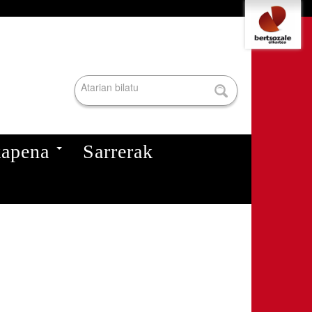
Tresna
pertsonalak
Bilatu atarian
Bilaketa
aurreratua…
kapena
Sarrerak