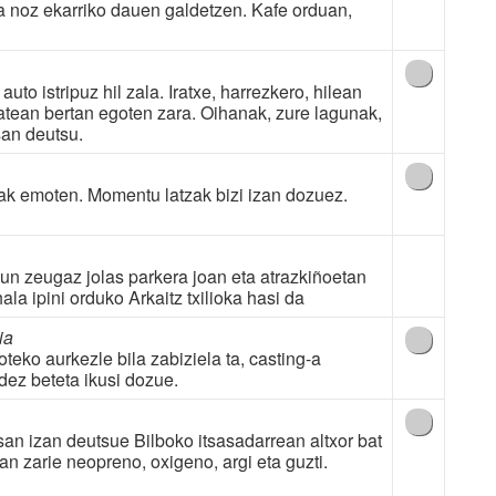
la noz ekarriko dauen galdetzen. Kafe orduan,
to istripuz hil zala. Iratxe, harrezkero, hilean
 batean bertan egoten zara. Oihanak, zure lagunak,
san deutsu.
k emoten. Momentu latzak bizi izan dozuez.
un zeugaz jolas parkera joan eta atrazkiñoetan
la ipini orduko Arkaitz txilioka hasi da
ia
eko aurkezle bila zabiziela ta, casting-a
ndez beteta ikusi dozue.
n izan deutsue Bilboko itsasadarrean altxor bat
n zarie neopreno, oxigeno, argi eta guzti.