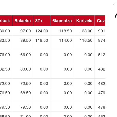
ntuak
Bakarka
8Tx
6komotza
Kartzela
Guztira
80.00
97.00
124.00
118.50
138.00
901.00
83.50
89.50
119.50
114.00
116.50
874.50
76.00
66.00
0.00
0.00
0.00
512.00
82.50
83.00
0.00
0.00
0.00
482.50
72.00
72.50
0.00
0.00
0.00
482.00
76.50
68.50
0.00
0.00
0.00
479.00
79.50
79.50
0.00
0.00
0.00
478.50
58.50
71.00
0.00
0.00
0.00
452.00