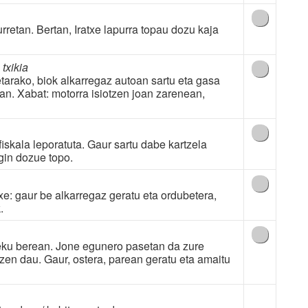
rretan. Bertan, Iratxe lapurra topau dozu kaja
txikia
tarako, biok alkarregaz autoan sartu eta gasa
ean. Xabat: motorra isiotzen joan zarenean,
 fiskala leporatuta. Gaur sartu dabe kartzela
gin dozue topo.
xe: gaur be alkarregaz geratu eta ordubetera,
.
 leku berean. Jone egunero pasetan da zure
itzen dau. Gaur, ostera, parean geratu eta amaitu