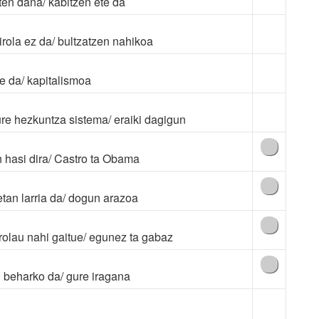
ten dana/ kabitzen ete da
irola ez da/ bultzatzen nahikoa
te da/ kapitalismoa
ure hezkuntza sistema/ eraiki dagigun
n hasi dira/ Castro ta Obama
tan larria da/ dogun arazoa
trolau nahi gaitue/ egunez ta gabaz
tu beharko da/ gure iragana