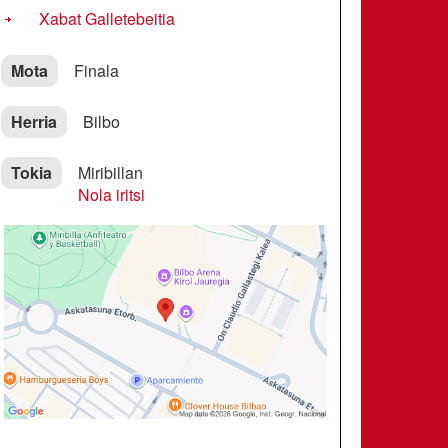
Xabat Galletebeitia
Mota
Finala
Herria
Bilbo
Tokia
Miribillan
Nola iritsi