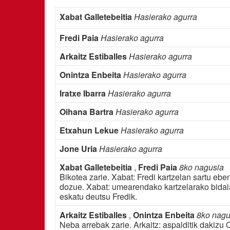
Xabat Galletebeitia
Hasierako agurra
Fredi Paia
Hasierako agurra
Arkaitz Estiballes
Hasierako agurra
Onintza Enbeita
Hasierako agurra
Iratxe Ibarra
Hasierako agurra
Oihana Bartra
Hasierako agurra
Etxahun Lekue
Hasierako agurra
Jone Uria
Hasierako agurra
Xabat Galletebeitia
,
Fredi Paia
8ko nagusia
Bikotea zarie. Xabat: Fredi kartzelan sartu ebe
dozue. Xabat: umearendako kartzelarako bidaia
eskatu deutsu Fredik.
Arkaitz Estiballes
,
Onintza Enbeita
8ko nagu
Neba arrebak zarie. Arkaitz: aspalditik dakizu