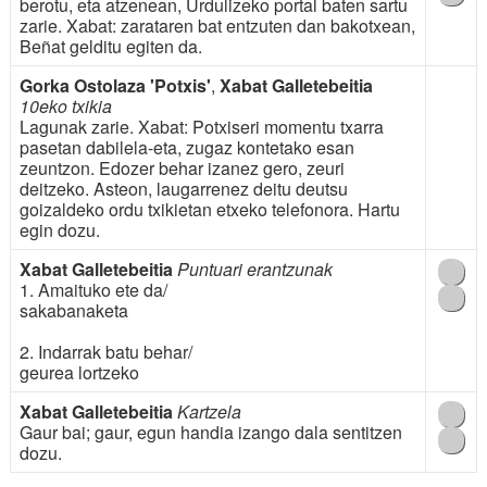
berotu, eta atzenean, Urdulizeko portal baten sartu
zarie. Xabat: zarataren bat entzuten dan bakotxean,
Beñat gelditu egiten da.
Gorka Ostolaza 'Potxis'
,
Xabat Galletebeitia
10eko txikia
Lagunak zarie. Xabat: Potxiseri momentu txarra
pasetan dabilela-eta, zugaz kontetako esan
zeuntzon. Edozer behar izanez gero, zeuri
deitzeko. Asteon, laugarrenez deitu deutsu
goizaldeko ordu txikietan etxeko telefonora. Hartu
egin dozu.
Xabat Galletebeitia
Puntuari erantzunak
1. Amaituko ete da/
sakabanaketa
2. Indarrak batu behar/
geurea lortzeko
Xabat Galletebeitia
Kartzela
Gaur bai; gaur, egun handia izango dala sentitzen
dozu.