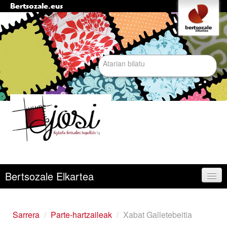
Bertsozale.eus
Edukira
Tresna
pertsonalak
salto
egin
|
Bilatu atarian
Salto
egin
nabigazioara
Bilaketa
aurreratua…
Nabigazioa
Bertsozale Elkartea
Egunean
Sarrera
/
Parte-hartzaileak
/
Xabat Galletebeitia