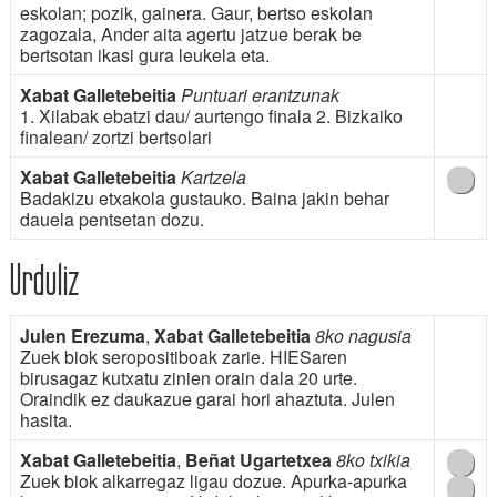
eskolan; pozik, gainera. Gaur, bertso eskolan
zagozala, Ander aita agertu jatzue berak be
bertsotan ikasi gura leukela eta.
Xabat Galletebeitia
Puntuari erantzunak
1. Xilabak ebatzi dau/ aurtengo finala 2. Bizkaiko
finalean/ zortzi bertsolari
Xabat Galletebeitia
Kartzela
Badakizu etxakola gustauko. Baina jakin behar
dauela pentsetan dozu.
Urduliz
Julen Erezuma
,
Xabat Galletebeitia
8ko nagusia
Zuek biok seropositiboak zarie. HIESaren
birusagaz kutxatu zinien orain dala 20 urte.
Oraindik ez daukazue garai hori ahaztuta. Julen
hasita.
Xabat Galletebeitia
,
Beñat Ugartetxea
8ko txikia
Zuek biok alkarregaz ligau dozue. Apurka-apurka