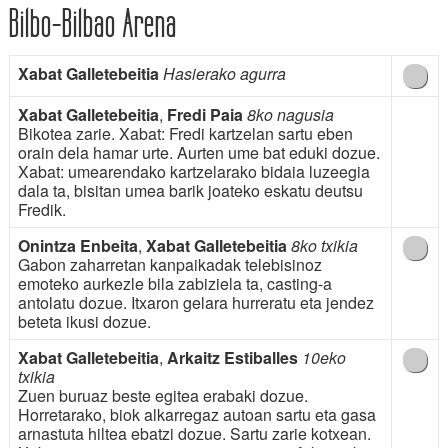
Bilbo-Bilbao Arena
Xabat Galletebeitia
Hasierako agurra
Xabat Galletebeitia
,
Fredi Paia
8ko nagusia
Bikotea zarie. Xabat: Fredi kartzelan sartu eben
orain dela hamar urte. Aurten ume bat eduki dozue.
Xabat: umearendako kartzelarako bidaia luzeegia
dala ta, bisitan umea barik joateko eskatu deutsu
Fredik.
Onintza Enbeita
,
Xabat Galletebeitia
8ko txikia
Gabon zaharretan kanpaikadak telebisinoz
emoteko aurkezle bila zabiziela ta, casting-a
antolatu dozue. Itxaron gelara hurreratu eta jendez
beteta ikusi dozue.
Xabat Galletebeitia
,
Arkaitz Estiballes
10eko
txikia
Zuen buruaz beste egitea erabaki dozue.
Horretarako, biok alkarregaz autoan sartu eta gasa
arnastuta hiltea ebatzi dozue. Sartu zarie kotxean.