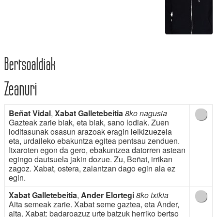
Bertsoaldiak
Zeanuri
Beñat Vidal
,
Xabat Galletebeitia
8ko nagusia
Gazteak zarie biak, eta biak, sano lodiak. Zuen
loditasunak osasun arazoak eragin leikizuezela
eta, urdaileko ebakuntza egitea pentsau zenduen.
Itxaroten egon da gero, ebakuntzea datorren astean
egingo dautsuela jakin dozue. Zu, Beñat, irrikan
zagoz. Xabat, ostera, zalantzan dago egin ala ez
egin.
Xabat Galletebeitia
,
Ander Elortegi
8ko txikia
Aita semeak zarie. Xabat seme gaztea, eta Ander,
aita. Xabat: badaroazuz urte batzuk herriko bertso