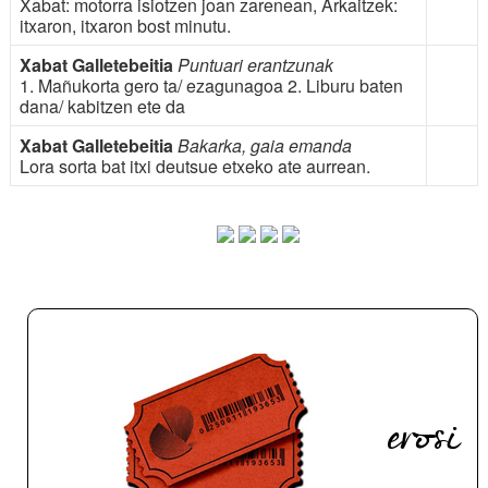
Xabat: motorra isiotzen joan zarenean, Arkaitzek:
itxaron, itxaron bost minutu.
Xabat Galletebeitia
Puntuari erantzunak
1. Mañukorta gero ta/ ezagunagoa 2. Liburu baten
dana/ kabitzen ete da
Xabat Galletebeitia
Bakarka, gaia emanda
Lora sorta bat itxi deutsue etxeko ate aurrean.
erosi