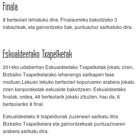
Finala
8 bertsolari lehiatuko dira. Finalaurreko bakoitzeko 3
irabazleak, eta gainontzeko 5ak, puntuazioz sailkatuko dira.
Eskualdeetako Txapelketak
2014ko udaberrian Eskualdeetako Txapelketak jokatu ziren,
Bizkaiko Txapelketarako lehenengo sailkapen fase
moduan.Lekuan lekuko bertsolari kopuruaren arabera jokatu
ziren kanporaketak eskualde bakoitzean. Eskualdeetako
finalak, ordea, 48 bertsolarik jokatu zituzten, hau da, 6
bertsolariko 8 final.
Eskualdeetako 8 txapeldunak zuzenean sailkatu dira
Bizkaiko Txapelketara eta gainontzekoak puntuazioaren
arabera sailkatu dira.