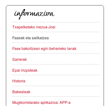
informazioa
Txapelketako mezua-Josi
Faseak eta sailkatzea
Fase bakoitzean egin beharreko lanak
Sarrerak
Epai irizpideak
Historia
Babesleak
Mugikorretarako aplikazioa: APP-a