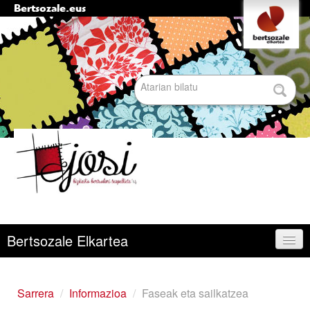
Bertsozale.eus
Edukira
Tresna
pertsonalak
salto
egin
|
Bilatu atarian
Salto
egin
nabigazioara
Bilaketa
aurreratua…
Nabigazioa
Bertsozale Elkartea
Egunean
Sarrera
/
Informazioa
/
Faseak eta sailkatzea