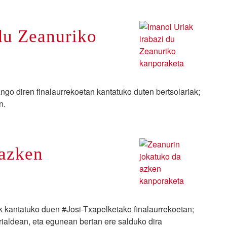
du Zeanuriko
ngo diren finalaurrekoetan kantatuko duten bertsolariak;
n.
 azken
ik kantatuko duen #Josi-Txapelketako finalaurrekoetan;
rialdean, eta egunean bertan ere salduko dira