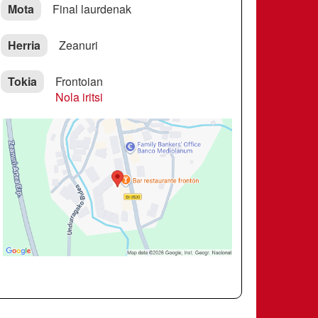
Mota
Final laurdenak
Herria
Zeanuri
Tokia
Frontoian
Nola iritsi