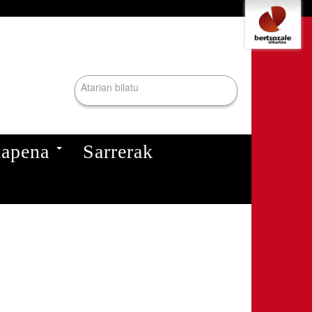
Tresna
pertsonalak
Bilatu atarian
Bilaketa
aurreratua…
kapena
Sarrerak