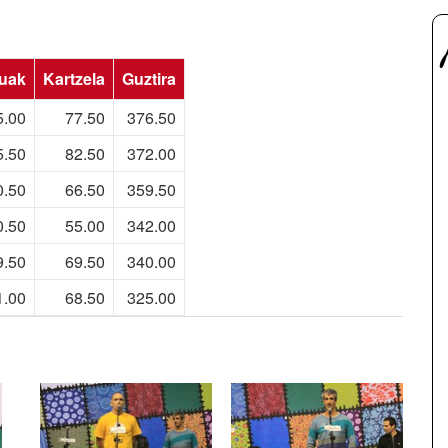
uak
Kartzela
Guztira
5.00
77.50
376.50
5.50
82.50
372.00
0.50
66.50
359.50
0.50
55.00
342.00
9.50
69.50
340.00
1.00
68.50
325.00