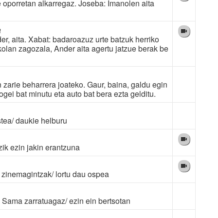
e oporretan alkarregaz. Joseba: Imanolen aita
a
r, aita. Xabat: badaroazuz urte batzuk herriko
kolan zagozala, Ander aita agertu jatzue berak be
 zarie beharrera joateko. Gaur, baina, galdu egin
ei bat minutu eta auto bat bera ezta gelditu.
stea/ daukie helburu
zik ezin jakin erantzuna
 zinemagintzak/ lortu dau ospea
. Sama zarratuagaz/ ezin ein bertsotan