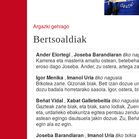
Argazki gehiago
Bertsoaldiak
Ander Elortegi
,
Joseba Barandiaran
8ko na
Karrerea eta masterra amaitu ostean, betebeha
eroso dago Joseba. Ander, zu ostera, artega za
Igor Menika
,
Imanol Uria
8ko nagusia
Bikotea zarie. Gizonak biak. Beti izan dozue 
dozu badala horretarako sasoia. Igor, ostera, b
Beñat Vidal
,
Xabat Galletebeitia
8ko nagusia
Gazteak zarie biak, eta biak, sano lodiak. Zue
eta, urdaileko ebakuntza egitea pentsau zendu
astean egingo dautsuela jakin dozue. Zu, Beñat
egin ala ez egin.
Joseba Barandiaran
,
Imanol Uria
8ko txikia