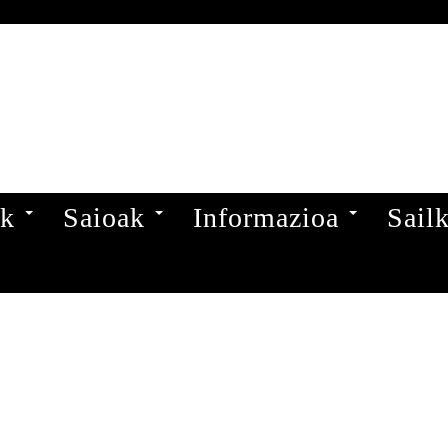
ak
Saioak
Informazioa
Sail