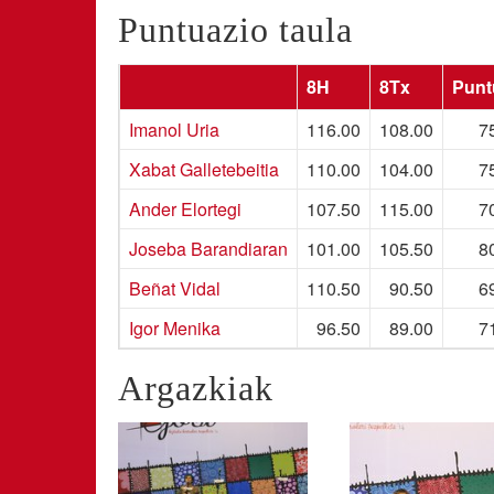
Puntuazio taula
8H
8Tx
Punt
Imanol Uria
116.00
108.00
7
Xabat Galletebeitia
110.00
104.00
7
Ander Elortegi
107.50
115.00
7
Joseba Barandiaran
101.00
105.50
8
Beñat Vidal
110.50
90.50
6
Igor Menika
96.50
89.00
7
Argazkiak