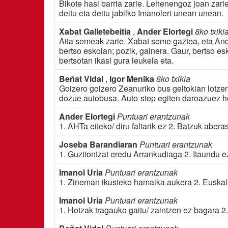
Bikote hasi barria zarie. Lehenengoz joan zari
deitu eta deitu jabilko Imanoleri unean unean.
Xabat Galletebeitia
,
Ander Elortegi
8ko txiki
Aita semeak zarie. Xabat seme gaztea, eta Ande
bertso eskolan; pozik, gainera. Gaur, bertso es
bertsotan ikasi gura leukela eta.
Beñat Vidal
,
Igor Menika
8ko txikia
Goizero goizero Zeanuriko bus geltokian lotzen
dozue autobusa. Auto-stop egiten daroazuez hog
Ander Elortegi
Puntuari erantzunak
1. AHTa eiteko/ diru faltarik ez 2. Batzuk abera
Joseba Barandiaran
Puntuari erantzunak
1. Guztiontzat eredu Arrankudiaga 2. Itaundu e
Imanol Uria
Puntuari erantzunak
1. Zineman ikusteko hamaika aukera 2. Euskal
Imanol Uria
Puntuari erantzunak
1. Hotzak tragauko gaitu/ zaintzen ez bagara 2