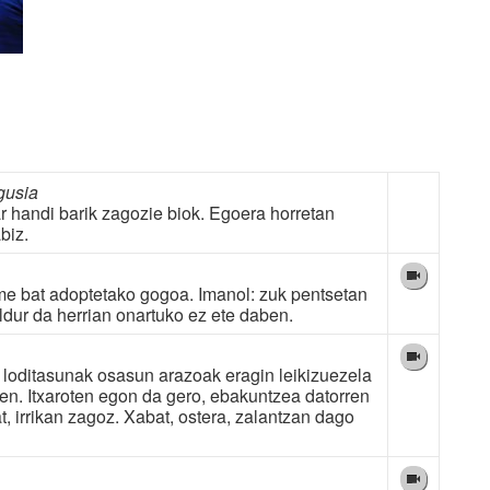
gusia
r handi barik zagozie biok. Egoera horretan
biz.
ume bat adoptetako gogoa. Imanol: zuk pentsetan
ildur da herrian onartuko ez ete daben.
n loditasunak osasun arazoak eragin leikizuezela
en. Itxaroten egon da gero, ebakuntzea datorren
, irrikan zagoz. Xabat, ostera, zalantzan dago