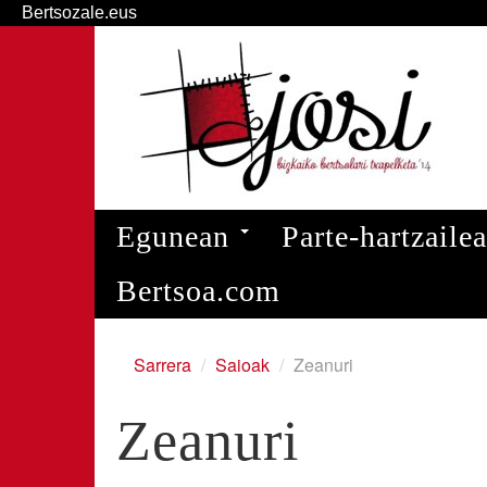
Bertsozale.eus
Edukira
salto
egin
|
Salto
egin
nabigazioara
Nabigazioa
Egunean
Parte-hartzaile
Bertsoa.com
Sarrera
/
Saioak
/
Zeanuri
Zeanuri