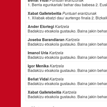
Beñat Vidal
Puntuari erantzunak
1. Berria egunkariak/ behar dau babesa 2. Eus
Xabat Galletebeitia
Puntuari erantzunak
1. Xilabak ebatzi dau/ aurtengo finala 2. Bizkaik
Ander Elortegi
Kartzela
Badakizu etxakola gustauko. Baina jakin beha
Joseba Barandiaran
Kartzela
Badakizu etxakola gustauko. Baina jakin beha
Imanol Uria
Kartzela
Badakizu etxakola gustauko. Baina jakin beha
Igor Menika
Kartzela
Badakizu etxakola gustauko. Baina jakin beha
Beñat Vidal
Kartzela
Badakizu etxakola gustauko. Baina jakin beha
Xabat Galletebeitia
Kartzela
Badakizu etxakola gustauko. Baina jakin beha