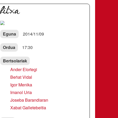
fitxa
Eguna
2014/11/09
Ordua
17:30
Bertsolariak
Ander Elortegi
Beñat Vidal
Igor Menika
Imanol Uria
Joseba Barandiaran
Xabat Galletebeitia