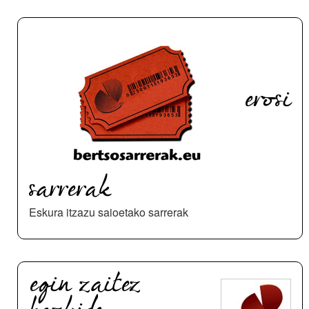
erosi
sarrerak
Eskura itzazu saioetako sarrerak
egin zaitez