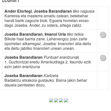
Ander Elortegi
,
Joseba Barandiaran
8ko nagusia
Karrerea eta masterra amaitu ostean, betebehar
handi barik zagozie biok. Egoera horretan eroso
dago Joseba. Ander, zu ostera, artega zabiz.
Joseba Barandiaran
,
Imanol Uria
8ko txikia
Bikote hasi barria zarie. Lehenengoz joan zarie
oporretan alkarregaz. Joseba: Imanolen aita deitu
eta deitu jabilko Imanoleri unean unean.
Joseba Barandiaran
Puntuari erantzunak
1. Guztiontzat eredu Arrankudiaga 2. Itaundu ezik
ezin jakin erantzuna
Joseba Barandiaran
Kartzela
Badakizu etxakola gustauko. Baina jakin behar
dauela pentsetan dozu.