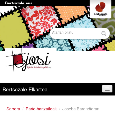
Bertsozale.eus
Edukira
Tresna
pertsonalak
salto
egin
|
Bilatu atarian
Salto
egin
nabigazioara
Bilaketa
aurreratua…
Nabigazioa
Bertsozale Elkartea
Egunean
Sarrera
/
Parte-hartzaileak
/
Joseba Barandiaran