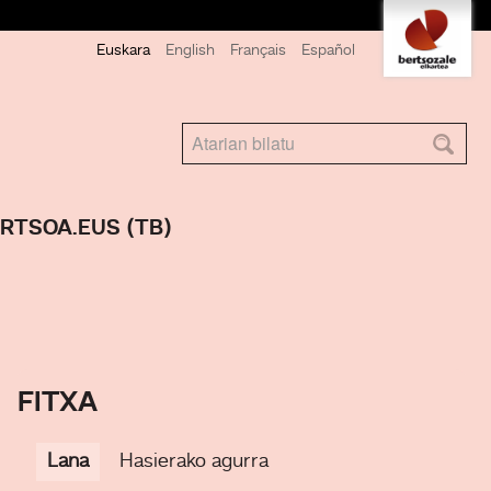
Tresna
Euskara
English
Français
Español
pertsonalak
Bilatu atarian
Bilaketa
RTSOA.EUS (TB)
aurreratua…
FITXA
Lana
Hasierako agurra