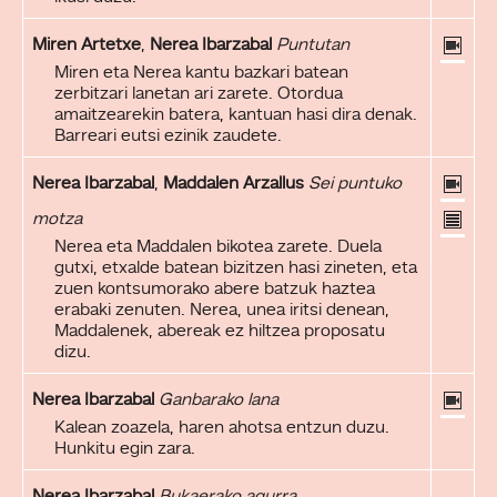
Miren Artetxe
,
Nerea Ibarzabal
Puntutan
Miren eta Nerea kantu bazkari batean
zerbitzari lanetan ari zarete. Otordua
amaitzearekin batera, kantuan hasi dira denak.
Barreari eutsi ezinik zaudete.
Nerea Ibarzabal
,
Maddalen Arzallus
Sei puntuko
motza
Nerea eta Maddalen bikotea zarete. Duela
gutxi, etxalde batean bizitzen hasi zineten, eta
zuen kontsumorako abere batzuk haztea
erabaki zenuten. Nerea, unea iritsi denean,
Maddalenek, abereak ez hiltzea proposatu
dizu.
Nerea Ibarzabal
Ganbarako lana
Kalean zoazela, haren ahotsa entzun duzu.
Hunkitu egin zara.