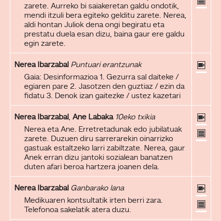
zarete. Aurreko bi saiakeretan galdu ondotik,
mendi itzuli bera egiteko gelditu zarete. Nerea,
aldi hontan Juliok dena ongi begiratu eta
prestatu duela esan dizu, baina gaur ere galdu
egin zarete.
Nerea Ibarzabal
Puntuari erantzunak
Gaia: Desinformazioa 1. Gezurra sal daiteke /
egiaren pare 2. Jasotzen den guztiaz / ezin da
fidatu 3. Denok izan gaitezke / ustez kazetari
Nerea Ibarzabal
,
Ane Labaka
10eko txikia
Nerea eta Ane. Erretretadunak edo jubilatuak
zarete. Duzuen diru sarrerarekin oinarrizko
gastuak estaltzeko larri zabiltzate. Nerea, gaur
Anek erran dizu jantoki sozialean banatzen
duten afari beroa hartzera joanen dela.
Nerea Ibarzabal
Ganbarako lana
Medikuaren kontsultatik irten berri zara.
Telefonoa sakelatik atera duzu.