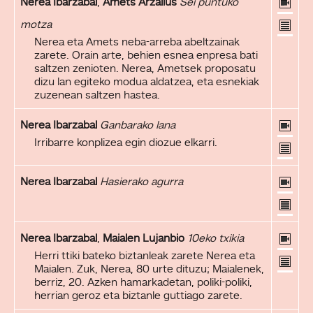
Nerea Ibarzabal
,
Amets Arzallus
Sei puntuko
motza
Nerea eta Amets neba-arreba abeltzainak
zarete. Orain arte, behien esnea enpresa bati
saltzen zenioten. Nerea, Ametsek proposatu
dizu lan egiteko modua aldatzea, eta esnekiak
zuzenean saltzen hastea.
Nerea Ibarzabal
Ganbarako lana
Irribarre konplizea egin diozue elkarri.
Nerea Ibarzabal
Hasierako agurra
Nerea Ibarzabal
,
Maialen Lujanbio
10eko txikia
Herri ttiki bateko biztanleak zarete Nerea eta
Maialen. Zuk, Nerea, 80 urte dituzu; Maialenek,
berriz, 20. Azken hamarkadetan, poliki-poliki,
herrian geroz eta biztanle guttiago zarete.