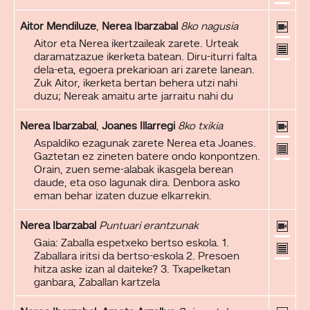
Aitor Mendiluze
,
Nerea Ibarzabal
8ko nagusia
Aitor eta Nerea ikertzaileak zarete. Urteak
daramatzazue ikerketa batean. Diru-iturri falta
dela-eta, egoera prekarioan ari zarete lanean.
Zuk Aitor, ikerketa bertan behera utzi nahi
duzu; Nereak amaitu arte jarraitu nahi du
Nerea Ibarzabal
,
Joanes Illarregi
8ko txikia
Aspaldiko ezagunak zarete Nerea eta Joanes.
Gaztetan ez zineten batere ondo konpontzen.
Orain, zuen seme-alabak ikasgela berean
daude, eta oso lagunak dira. Denbora asko
eman behar izaten duzue elkarrekin.
Nerea Ibarzabal
Puntuari erantzunak
Gaia: Zaballa espetxeko bertso eskola. 1.
Zaballara iritsi da bertso-eskola 2. Presoen
hitza aske izan al daiteke? 3. Txapelketan
ganbara, Zaballan kartzela