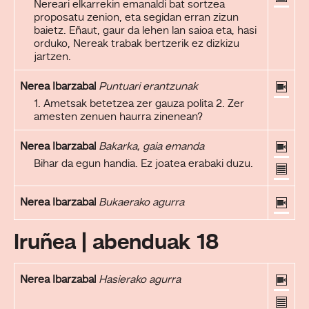
Nereari elkarrekin emanaldi bat sortzea
proposatu zenion, eta segidan erran zizun
baietz. Eñaut, gaur da lehen lan saioa eta, hasi
orduko, Nereak trabak bertzerik ez dizkizu
jartzen.
Nerea Ibarzabal
Puntuari erantzunak
1. Ametsak betetzea zer gauza polita 2. Zer
amesten zenuen haurra zinenean?
Nerea Ibarzabal
Bakarka, gaia emanda
Bihar da egun handia. Ez joatea erabaki duzu.
Nerea Ibarzabal
Bukaerako agurra
Iruñea | abenduak 18
Nerea Ibarzabal
Hasierako agurra