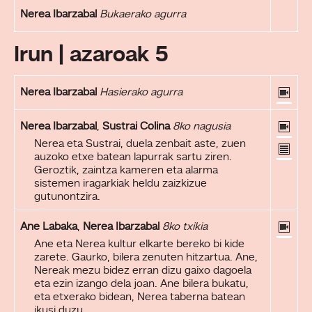
Nerea Ibarzabal
Bukaerako agurra
Irun | azaroak 5
Nerea Ibarzabal
Hasierako agurra
Nerea Ibarzabal
,
Sustrai Colina
8ko nagusia
Nerea eta Sustrai, duela zenbait aste, zuen
auzoko etxe batean lapurrak sartu ziren.
Geroztik, zaintza kameren eta alarma
sistemen iragarkiak heldu zaizkizue
gutunontzira.
Ane Labaka
,
Nerea Ibarzabal
8ko txikia
Ane eta Nerea kultur elkarte bereko bi kide
zarete. Gaurko, bilera zenuten hitzartua. Ane,
Nereak mezu bidez erran dizu gaixo dagoela
eta ezin izango dela joan. Ane bilera bukatu,
eta etxerako bidean, Nerea taberna batean
ikusi duzu.