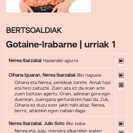
BERTSOALDIAK
Gotaine-Irabarne | urriak 1
Nerea Ibarzabal
Hasierako agurra
Oihana Iguaran
,
Nerea Ibarzabal
8ko nagusia
Oihana eta Nerea, senideak zarete. Amak hazi
eta hezi zaituzte. Zuen aita ez da orain arte
zuen bizitzan agertu. Orain, adinean gora egin
duenean, zuengana gerturatzen hasi da. Zuk,
Oihana ez duzu ezer jakin nahi aitaz; Nerea,
berriz, aitarekin egon nahian dago.
Nerea Ibarzabal
,
Julio Soto
8ko txikia
Nerea eta Julio, mendira elkarrekin joaten