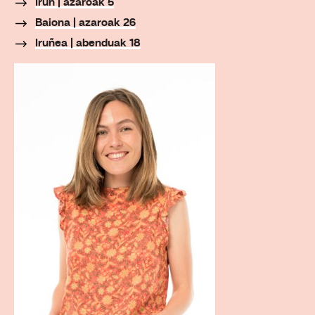
Irun | azaroak 5
Baiona | azaroak 26
Iruñea | abenduak 18