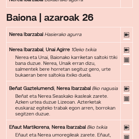
Nerea Ibarzabal
Bukaerako agurra
Baiona | azaroak 26
Nerea Ibarzabal
Hasierako agurra
Nerea Ibarzabal
,
Unai Agirre
10eko txikia
Nerea eta Unai, Baionako karriketan saltoki ttiki
bana duzue. Nerea, Unaik erran dizu,
salmentek bere horretan segituz gero, urte
bukaeran bere saltokia itxiko duela.
Beñat Gaztelumendi
,
Nerea Ibarzabal
8ko nagusia
Beñat eta Nerea Seaskako ikasleak zarete.
Azken urtea duzue Lizeoan. Azterketak
euskaraz egiteko trabak egon arren, borrokan
segitzen duzue.
Eñaut Martikorena
,
Nerea Ibarzabal
8ko txikia
Eñaut eta Nerea umoregileak zarete. Eñaut,