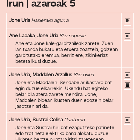
Irun | azaroak 5
Jone Uria
Hasierako agurra
Ane Labaka
,
Jone Uria
8ko nagusia
Ane eta Jone kale-garbitzaileak zarete. Zuen
lan txanda bukatu eta etxera zoaztela, goizean
garbitutako eremua, berriz ere, zikinkeriaz
beteta ikusi duzue.
Jone Uria
,
Maddalen Arzallus
8ko txikia
Jone eta Maddalen. Sendabelar ikastaro bat
egin duzue elkarrekin. Ukendu bat egiteko
belar bila atera zarete mendira. Jone,
Maddalen bidean ikusten duen edozein belar
jasotzen ari da.
Jone Uria
,
Sustrai Colina
Puntutan
Jone eta Sustrai hiri bat ezagutzeko patinete
edo trotineta elektriko bana alokatu duzue.
Hiriaren bertze puntara iritsi zaretenean,