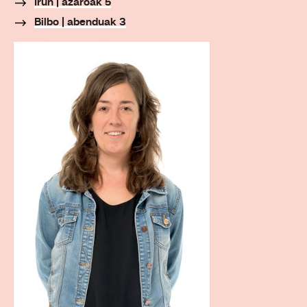
Irun | azaroak 5
Bilbo | abenduak 3