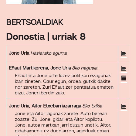
BERTSOALDIAK
Donostia | urriak 8
Jone Uria
Hasierako agurra
Eñaut Martikorena
,
Jone Uria
8ko nagusia
Eñaut eta Jone urte luzez politikari ezagunak
izan zineten. Gaur egun, ordea, gutxik dakite
nor zareten. Zuri Eñaut zer pentsatua ematen
dizu, Joneri berdin zaio.
Jone Uria
,
Aitor Etxebarriazarraga
8ko txikia
Jone eta Aitor lagunak zarete. Auto berean
zoazte; Zu, Jone, gidari eta Aitor kopilotu.
Jone, autoa martxan jarri duzun unetik, Aitor,
gidabaimenik ez duen arren, aginduak eman