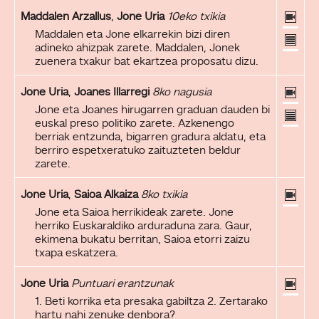
Maddalen Arzallus
,
Jone Uria
10eko txikia
Maddalen eta Jone elkarrekin bizi diren
adineko ahizpak zarete. Maddalen, Jonek
zuenera txakur bat ekartzea proposatu dizu.
Jone Uria
,
Joanes Illarregi
8ko nagusia
Jone eta Joanes hirugarren graduan dauden bi
euskal preso politiko zarete. Azkenengo
berriak entzunda, bigarren gradura aldatu, eta
berriro espetxeratuko zaituzteten beldur
zarete.
Jone Uria
,
Saioa Alkaiza
8ko txikia
Jone eta Saioa herrikideak zarete. Jone
herriko Euskaraldiko arduraduna zara. Gaur,
ekimena bukatu berritan, Saioa etorri zaizu
txapa eskatzera.
Jone Uria
Puntuari erantzunak
1. Beti korrika eta presaka gabiltza 2. Zertarako
hartu nahi zenuke denbora?