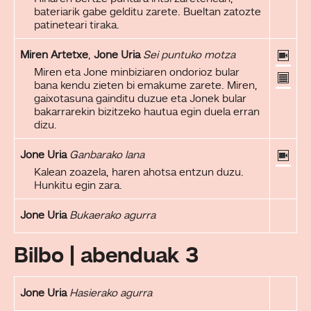
bateriarik gabe gelditu zarete. Bueltan zatozte
patineteari tiraka.
Miren Artetxe
,
Jone Uria
Sei puntuko motza
Miren eta Jone minbiziaren ondorioz bular
bana kendu zieten bi emakume zarete. Miren,
gaixotasuna gainditu duzue eta Jonek bular
bakarrarekin bizitzeko hautua egin duela erran
dizu.
Jone Uria
Ganbarako lana
Kalean zoazela, haren ahotsa entzun duzu.
Hunkitu egin zara.
Jone Uria
Bukaerako agurra
Bilbo | abenduak 3
Jone Uria
Hasierako agurra