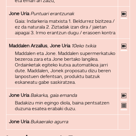
eta eman ari zaizu,
Jone Uria
Puntuari erantzunak
Gaia: Indarkeria matxista 1. Beldurrez bizitzea /
ez da naturala 2. Ziztadak izan dira / jaietan
aipagai 3. Irmo erantzun dugu / erasoen kontra
Maddalen Arzallus
,
Jone Uria
10eko txikia
Maddalen eta Jone. Maddalen supermerkatuko
bezeroa zara eta Jone bertako langilea.
Ordainketak egiteko kutxa automatikoa jarri
dute. Maddalen, Jonek proposatu dizu beren
lanpostuen defentsan, produktu batzuk
eskaneatu gabe saskiratzea.
Jone Uria
Bakarka, gaia emanda
Badakizu min egingo diola, baina pentsatzen
duzuna esatea erabaki duzu.
Jone Uria
Bukaerako agurra