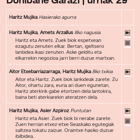
Donibane Garazi | urriak 29
Haritz Mujika
Hasierako agurra
Haritz Mujika
,
Amets Arzallus
8ko nagusia
Haritz eta Amets. Zuek biok espetxean
ezagutu zenuten elkar. Bertan, igeltsero
lanbidea ikasi zenuten. Aske gelditu eta
elkarrekin negozioa jarri berri duzue martxan.
Aitor Etxebarriazarraga
,
Haritz Mujika
8ko txikia
Aitor eta Haritz. Zuek biok lankideak zarete. Zu
Aitor, ohartu zara, euria ari duen egunetan,
Haritz aterkirik gabe etortzen dela lantokira,
baina beti aterkiarekin ateratzen dela.
Haritz Mujika
,
Asier Azpiroz
Puntutan
Haritz eta Asier. Zuek biok bi nerabe zarete.
Zuen herrian etxez-etxe Seaskako egutegiak
saltzea tokatu zaizue. Oraintxe hasiko duzue
ibilbidea.