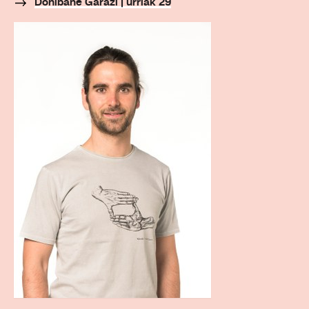
Donibane Garazi | urriak 29