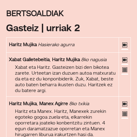
BERTSOALDIAK
Gasteiz | urriak 2
Haritz Mujika
Hasierako agurra
Xabat Galletebeitia
,
Haritz Mujika
8ko nagusia
Xabat eta Haritz. Gasteizen bizi den bikotea
zarete. Urteetan izan duzuen autoa matxuratu
da eta ez du konponbiderik. Zuk, Xabat, beste
auto baten beharra ikusten duzu. Haritzek ez
du batere argi.
Haritz Mujika
,
Manex Agirre
8ko txikia
Haritz eta Manex. Haritz, Manexek zurekin
egoteko gogoa zuela-eta, elkarrekin
oporretara joateko konbentzitu zintuen. 4
egun daramatzazue oporretan eta Manex
hirugarren liburua irakurtzen hasi da.