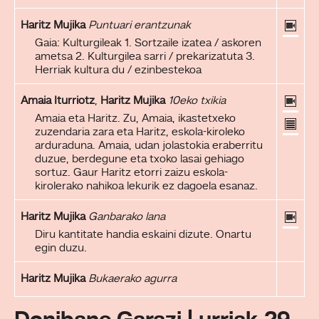
Haritz Mujika
Puntuari erantzunak
Gaia: Kulturgileak 1. Sortzaile izatea / askoren
ametsa 2. Kulturgilea sarri / prekarizatuta 3.
Herriak kultura du / ezinbestekoa
Amaia Iturriotz
,
Haritz Mujika
10eko txikia
Amaia eta Haritz. Zu, Amaia, ikastetxeko
zuzendaria zara eta Haritz, eskola-kiroleko
arduraduna. Amaia, udan jolastokia eraberritu
duzue, berdegune eta txoko lasai gehiago
sortuz. Gaur Haritz etorri zaizu eskola-
kirolerako nahikoa lekurik ez dagoela esanaz.
Haritz Mujika
Ganbarako lana
Diru kantitate handia eskaini dizute. Onartu
egin duzu.
Haritz Mujika
Bukaerako agurra