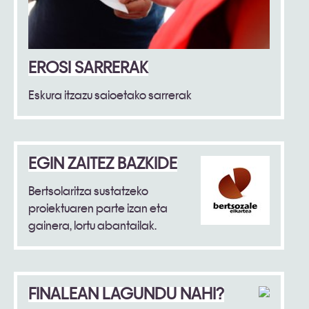
EROSI SARRERAK
Eskura itzazu saioetako sarrerak
EGIN ZAITEZ BAZKIDE
Bertsolaritza sustatzeko
proiektuaren parte izan eta
gainera, lortu abantailak.
FINALEAN LAGUNDU NAHI?