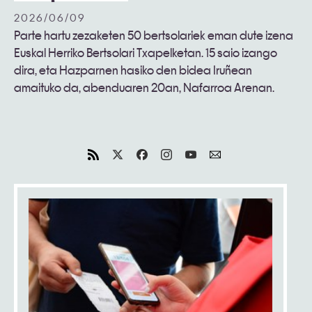
2026/06/09
Parte hartu zezaketen 50 bertsolariek eman dute izena
Euskal Herriko Bertsolari Txapelketan. 15 saio izango
dira, eta Hazparnen hasiko den bidea Iruñean
amaituko da, abenduaren 20an, Nafarroa Arenan.
Irailaren
19tik
abenduaren
20ra
izango
da
Euskal
Herriko
Bertsolari
Txapelketa
-