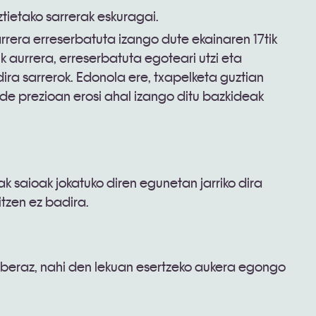
tietako sarrerak eskuragai.
arrera erreserbatuta izango dute ekainaren 17tik
k aurrera, erreserbatuta egoteari utzi eta
dira sarrerok. Edonola ere, txapelketa guztian
ide prezioan erosi ahal izango ditu bazkideak
ak saioak jokatuko diren egunetan jarriko dira
itzen ez badira.
; beraz, nahi den lekuan esertzeko aukera egongo