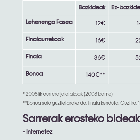
Bazkideak
Ez-bazkid
Lehenengo Fasea
12€
Finalaurrekoak
16€
2
Finala
36€
5
Bonoa
140€**
* 2008tik aurrera jaiotakoak (2008 barne)
**Bonoa saio guztietarako da, finala kenduta. Guztira, 1
Sarrerak erosteko bideak
- Internetez