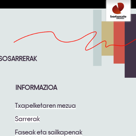
Tresna
pertsonalak
SOSARRERAK
INFORMAZIOA
Txapelketaren mezua
Sarrerak
Faseak eta sailkapenak