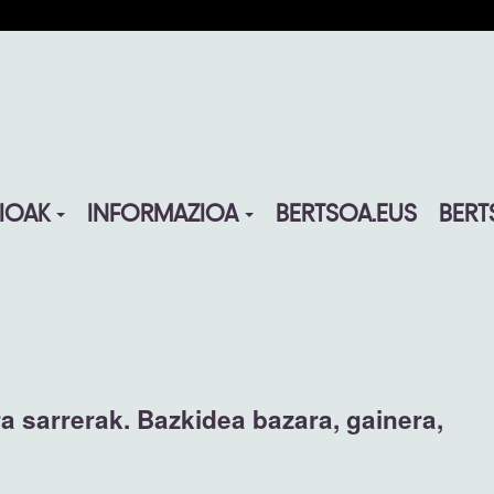
IOAK
INFORMAZIOA
BERTSOA.EUS
BERT
ra sarrerak. Bazkidea bazara, gainera,