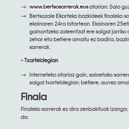
www.bertsosarrerak.eus
atarian: Saio guz
Bertsozale Elkarteko bazkideek finaleko s
ekainaren 24ra bitartean. Ekainaren 25eti
gainontzeko zaleentzat ere salgai jarriko 
zehar eta betiere amaitu ez badira, bazk
sarrerak.
- Txarteldegian
Interneteko atariaz gain, saioetako sarrer
salgai txarteldegian; betiere, aurrez ama
Finala
Finaleko sarrerak ez dira zenbakituak izango
da.