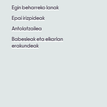
Egin beharreko lanak
Epai irizpideak
Antolatzailea
Babesleak eta elkarlan
erakundeak