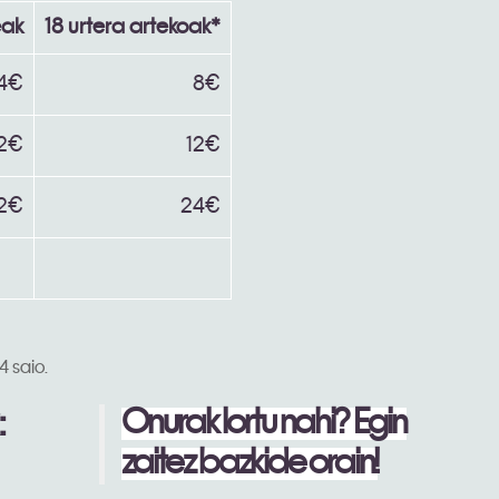
eak
18 urtera artekoak*
14€
8€
2€
12€
2€
24€
4 saio.
:
Onurak lortu nahi? Egin
zaitez bazkide orain!