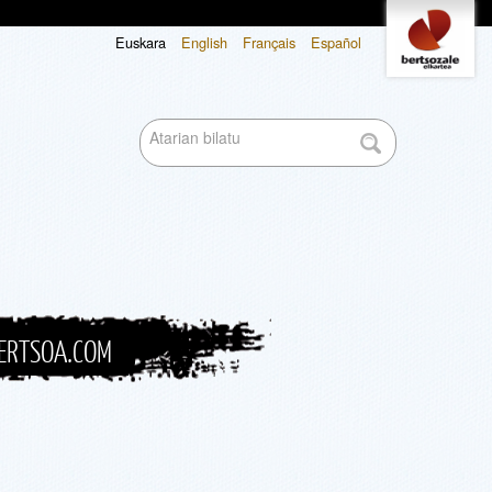
Tresna
Euskara
English
Français
Español
pertsonalak
Bilatu atarian
Bilaketa
aurreratua…
ERTSOA.COM