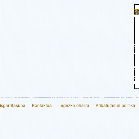
F
risgarritasuna
Kontaktua
Legezko oharra
Pribatutasun politika