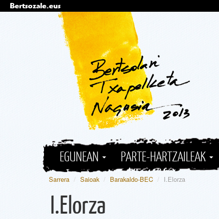
Bertsozale.eus
Edukira
salto
egin
|
Salto
egin
nabigazioara
Nabigazioa
EGUNEAN
PARTE-HARTZAILEAK
Sarrera
/
Saioak
/
Barakaldo-BEC
/
I.Elorza
I.Elorza