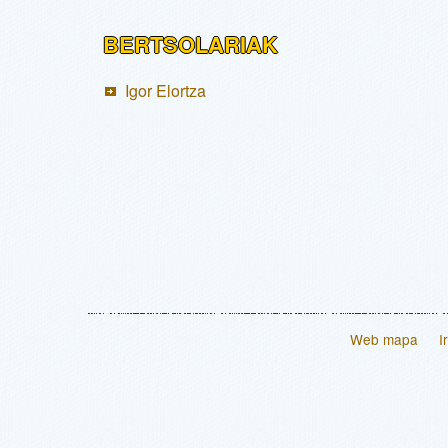
BERTSOLARIAK
Igor Elortza
Web mapa
I