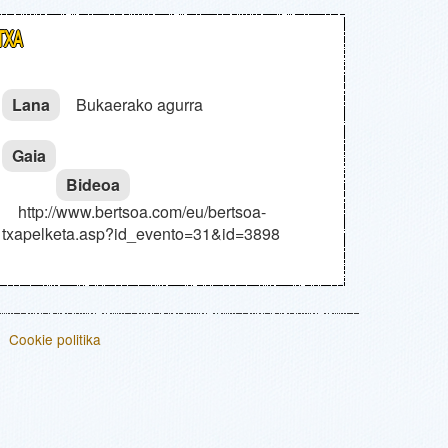
ITXA
Lana
Bukaerako agurra
Gaia
Bideoa
http://www.bertsoa.com/eu/bertsoa-
txapelketa.asp?id_evento=31&id=3898
Cookie politika