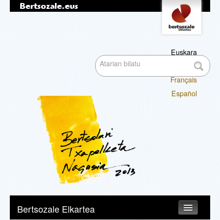
Bertsozale.eus
Edukira
Tresna
pertsonalak
salto
egin
|
Euskara
Bilatu atarian
Salto
English
egin
Français
nabigazioara
Bilaketa
Español
aurreratua…
Nabigazioa
Bertsozale Elkartea