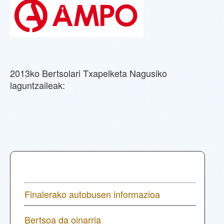
2013ko Bertsolari Txapelketa Nagusiko
laguntzaileak:
INFORMAZIOA
Finalerako autobusen informazioa
Bertsoa da oinarria