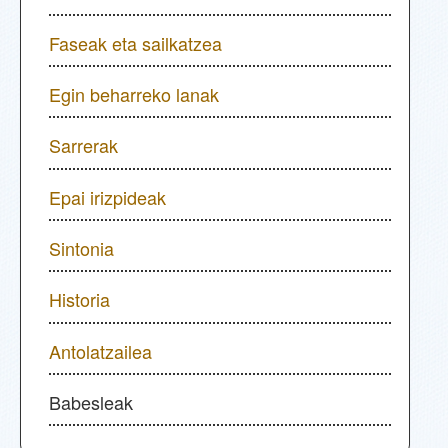
Faseak eta sailkatzea
Egin beharreko lanak
Sarrerak
Epai irizpideak
Sintonia
Historia
Antolatzailea
Babesleak