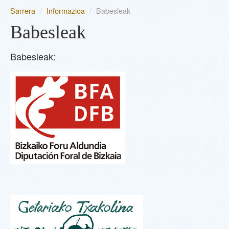
Sarrera
/
Informazioa
/
Babesleak
EGUNEAN
Babesleak
PARTE-HARTZAILEAK
Babesleak:
SAIOAK
INFORMAZIOA
SAILKAPENA
BERTSOA.COM