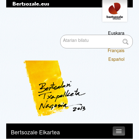
Bertsozale.eus
Edukira
Tresna
pertsonalak
salto
egin
|
Euskara
Bilatu atarian
Salto
English
egin
Français
nabigazioara
Bilaketa
Español
aurreratua…
Nabigazioa
Bertsozale Elkartea