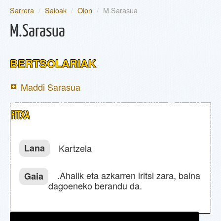
Sarrera
/
Saioak
/
Oion
/
M.Sarasua
EGUNEAN
M.Sarasua
PARTE-HARTZAILEAK
BERTSOLARIAK
SAIOAK
Maddi Sarasua
INFORMAZIOA
FITXA
SAILKAPENA
Lana
Kartzela
BERTSOA.COM
.Ahalik eta azkarren iritsi zara, baina
Gaia
dagoeneko berandu da.