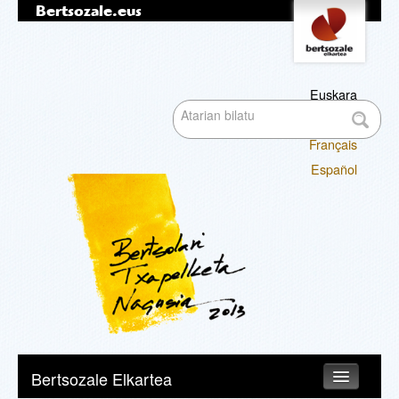
Bertsozale.eus
Edukira
Tresna
pertsonalak
salto
egin
|
Euskara
Bilatu atarian
Salto
English
egin
Français
nabigazioara
Bilaketa
Español
aurreratua…
Nabigazioa
Bertsozale Elkartea