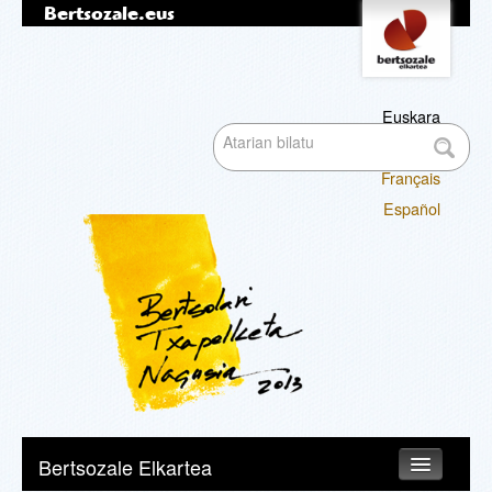
Bertsozale.eus
Edukira
Tresna
pertsonalak
salto
egin
|
Euskara
Bilatu atarian
Salto
English
egin
Français
nabigazioara
Bilaketa
Español
aurreratua…
Nabigazioa
Bertsozale Elkartea