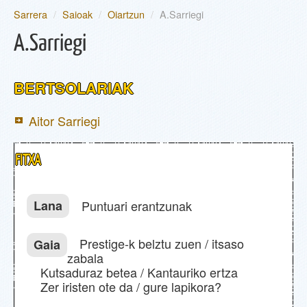
Sarrera
/
Saioak
/
Oiartzun
/
A.Sarriegi
EGUNEAN
A.Sarriegi
PARTE-HARTZAILEAK
BERTSOLARIAK
SAIOAK
Aitor Sarriegi
INFORMAZIOA
FITXA
SAILKAPENA
Lana
Puntuari erantzunak
BERTSOA.COM
Prestige-k belztu zuen / itsaso
Gaia
zabala
Kutsaduraz betea / Kantauriko ertza
Zer iristen ote da / gure lapikora?