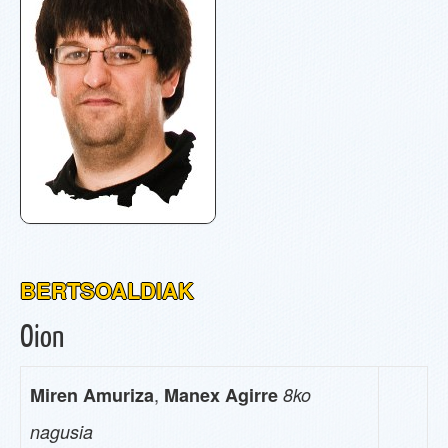
BERTSOALDIAK
Oion
,
Miren Amuriza
Manex Agirre
8ko
nagusia