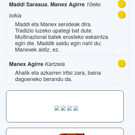
,
Maddi Sarasua
Manex Agirre
10eko
txikia
Maddi eta Manex senideak dira.
Tradizio luzeko upategi bat dute.
Multinazional batek erosteko eskaintza
egin die. Maddik saldu egin nahi du;
Manexek aldiz, ez.
Manex Agirre
Kartzela
Ahalik eta azkarren iritsi zara, baina
dagoeneko berandu da.