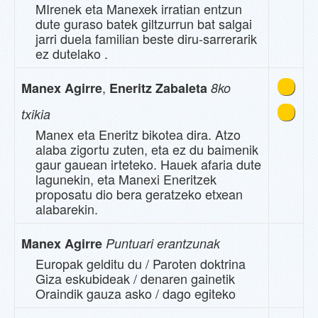
MIrenek eta Manexek irratian entzun
dute guraso batek giltzurrun bat salgai
jarri duela familian beste diru-sarrerarik
ez dutelako .
,
Manex Agirre
Eneritz Zabaleta
8ko
txikia
Manex eta Eneritz bikotea dira. Atzo
alaba zigortu zuten, eta ez du baimenik
gaur gauean irteteko. Hauek afaria dute
lagunekin, eta Manexi Eneritzek
proposatu dio bera geratzeko etxean
alabarekin.
Manex Agirre
Puntuari erantzunak
Europak gelditu du / Paroten doktrina
Giza eskubideak / denaren gainetik
Oraindik gauza asko / dago egiteko