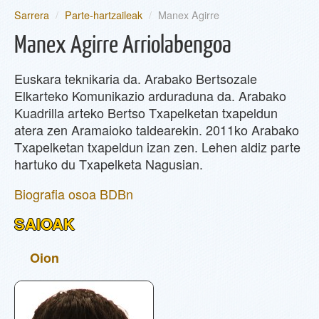
Sarrera
/
Parte-hartzaileak
/
Manex Agirre
EGUNEAN
Manex Agirre Arriolabengoa
PARTE-HARTZAILEAK
Euskara teknikaria da. Arabako Bertsozale
Elkarteko Komunikazio arduraduna da. Arabako
SAIOAK
Kuadrilla arteko Bertso Txapelketan txapeldun
atera zen Aramaioko taldearekin. 2011ko Arabako
Txapelketan txapeldun izan zen. Lehen aldiz parte
INFORMAZIOA
hartuko du Txapelketa Nagusian.
Biografia osoa BDBn
SAILKAPENA
SAIOAK
BERTSOA.COM
Oion