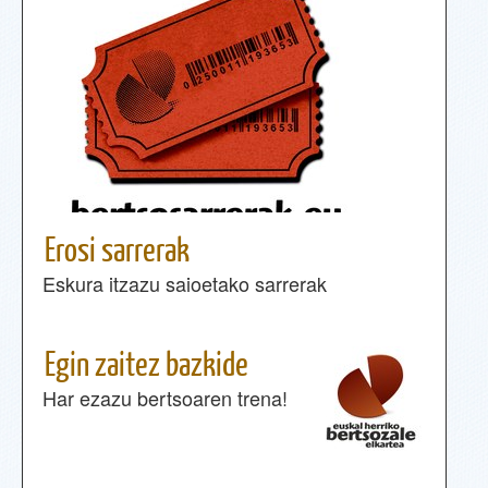
Erosi sarrerak
Eskura itzazu saioetako sarrerak
Egin zaitez bazkide
Har ezazu bertsoaren trena!