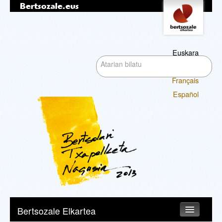
Bertsozale.eus
Edukira
Tresna
pertsonalak
salto
egin
|
Euskara
Bilatu atarian
Salto
English
egin
Français
nabigazioara
Bilaketa
Español
aurreratua…
Nabigazioa
Bertsozale Elkartea