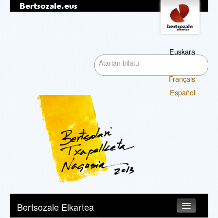
Bertsozale.eus
Edukira
Tresna
pertsonalak
salto
egin
|
Euskara
Bilatu atarian
Salto
English
egin
Français
nabigazioara
Bilaketa
Español
aurreratua…
Nabigazioa
Bertsozale Elkartea