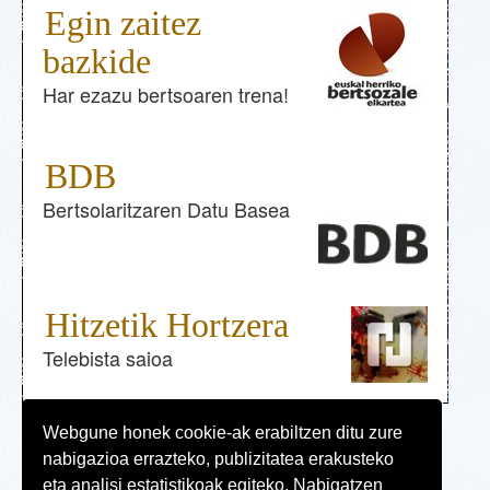
Egin zaitez
bazkide
Har ezazu bertsoaren trena!
BDB
Bertsolaritzaren Datu Basea
Hitzetik Hortzera
Telebista saioa
Webgune honek cookie-ak erabiltzen ditu zure
nabigazioa errazteko, publizitatea erakusteko
Web mapa
eta analisi estatistikoak egiteko. Nabigatzen