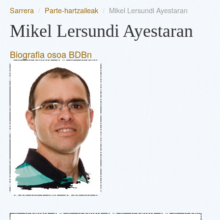
Sarrera
/
Parte-hartzaileak
/
Mikel Lersundi Ayestaran
EGUNEAN
Mikel Lersundi Ayestaran
PARTE-HARTZAILEAK
Biografia osoa BDBn
SAIOAK
INFORMAZIOA
SAILKAPENA
BERTSOA.COM