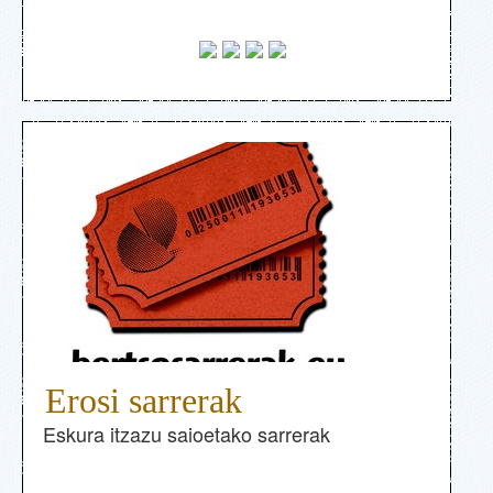
Erosi sarrerak
Eskura itzazu saioetako sarrerak