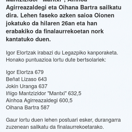
Agirreazaldegi eta Oihana Bartra sailkatu
dira. Lehen faseko azken saioa Oionen
jokatuko da hilaren 26an eta han
erabakiko da finalaurrekoetan nork
kantatuko duen.
Igor Elortzak irabazi du Legazpiko kanporaketa.
Honako puntuazioa lortu dute bertsolariek:
Igor Elortza 679
Beñat Lizaso 643
Jokin Uranga 637
Iñigo Mantzizidor "Mantxi" 632,5
Ainhoa Agirreazaldegi 600,5
Oihana Bartra 587
Gaur lortu duen lehen postuari esker, durangarra
zuzenean sailkatu da finalaurrekoetarako.