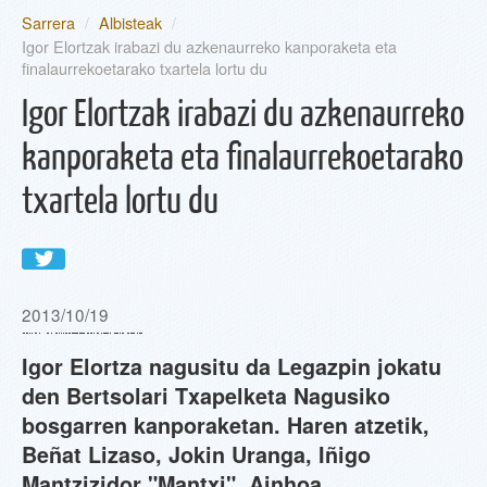
Sarrera
/
Albisteak
/
EGUNEAN
Igor Elortzak irabazi du azkenaurreko kanporaketa eta
finalaurrekoetarako txartela lortu du
PARTE-HARTZAILEAK
Igor Elortzak irabazi du azkenaurreko
kanporaketa eta finalaurrekoetarako
SAIOAK
txartela lortu du
INFORMAZIOA
Share in WhatsApp
SAILKAPENA
2013/10/19
Igor Elortza nagusitu da Legazpin jokatu
BERTSOA.COM
den Bertsolari Txapelketa Nagusiko
bosgarren kanporaketan. Haren atzetik,
Beñat Lizaso, Jokin Uranga, Iñigo
Mantzizidor "Mantxi", Ainhoa