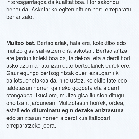
interesgarriagoa da kualitatiboa. Hor sakondu
behar da. Askotariko egiten dituen horri erreparatu
behar zaio.
. Bertsolariak, hala ere, kolektibo edo
Multzo bat
multzo gisa sailkatzen dira askotan. Bertsolaritza
ere jardun kolektiboa da, taldekoa, eta alderdi hori
asko azpimarratu izan dute bertsolariek eurek ere.
Gaur egungo bertsogintzak duen ezaugarririk
baliotsuenetakoa da, nire ustez, kolektibitate edo
taldetasun horren gaineko gogoeta eta aldarri
etengabea. Ikusi ere, multzo gisa ikusten ditugu
oholtzan, jardunean. Multzotasun horrek, ordea,
estali edo
difuminatu egin dezake aniztasuna
edo aniztasun horren alderdi kualitatiboari
erreparatzeko joera.