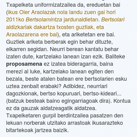
Txapelketa uniformizatzailea da, ereduetan bai
(
ikus Oier Araolazak nola landu zuen gai hori
2011ko
jardunaldietan.
Bertsolamintza
Bertsolari
aldizkariak dakartza txosten guztiak, eta
Araolazarena ere bai
), eta ariketetan ere bai.
Guztiek ariketa berberak egin behar dituzte,
elkarren segidan. Neurri berean kantatu behar
izaten dute, kartzelako lanean izan ezik. Baliteke
ez izatea bideragarria, baina
proposamena
merezi al luke, kartzelako lanean egiten den
bezala, beste atalen batean ere bertsolarien esku
uztea zenbait erabaki? Adibidez, neurriari
dagozkionak, bertso kopuruari, bertso-kideari...
(batzuk besteak baino egingarriagoak dira). Kontua
ez da gauzak aldatzeagatik aldatzea.
Txapelketaren gurpil berdintzailea pasatzen den
lekuan norberak utzitako arrastoak ikusarazteko
bitartekoak jartzea baizik.