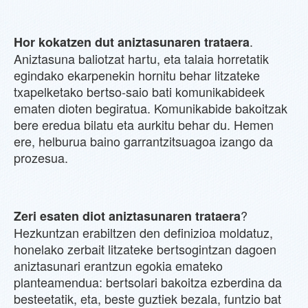
.
Hor kokatzen dut aniztasunaren trataera
Aniztasuna baliotzat hartu, eta talaia horretatik
egindako ekarpenekin hornitu behar litzateke
txapelketako bertso-saio bati komunikabideek
ematen dioten begiratua. Komunikabide bakoitzak
bere eredua bilatu eta aurkitu behar du. Hemen
ere, helburua baino garrantzitsuagoa izango da
prozesua.
?
Zeri esaten diot aniztasunaren trataera
Hezkuntzan erabiltzen den definizioa moldatuz,
honelako zerbait litzateke bertsogintzan dagoen
aniztasunari erantzun egokia emateko
planteamendua: bertsolari bakoitza ezberdina da
besteetatik, eta, beste guztiek bezala, funtzio bat