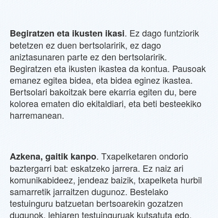
. Ez dago funtziorik
Begiratzen eta ikusten ikasi
betetzen ez duen bertsolaririk, ez dago
aniztasunaren parte ez den bertsolaririk.
Begiratzen eta ikusten ikastea da kontua. Pausoak
emanez egitea bidea, eta bidea eginez ikastea.
Bertsolari bakoitzak bere ekarria egiten du, bere
kolorea ematen dio ekitaldiari, eta beti besteekiko
harremanean.
. Txapelketaren ondorio
Azkena, gaitik kanpo
baztergarri bat: eskatzeko jarrera. Ez naiz ari
komunikabideez, jendeaz baizik, txapelketa hurbil
samarretik jarraitzen dugunoz. Bestelako
testuinguru batzuetan bertsoarekin gozatzen
dugunok, lehiaren testuinguruak kutsatuta edo,