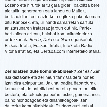
Lozano eta hirurok aritu gara gidari, bakoitza bere
aiekatik: generoaren gaia landu du Maitek,
bertsoaldien testu-azterketa egiteko gakoak eman
ditu Karlosek, eta, ur handi samarretan sartuta,
aniztasunaren trataeraz jardun dut nik. Parte-
hartzaileen artean, hainbat komunikabidetako
ordezkariak:
,
eta
egunkariak,
Berria
Deia
Gara
Bizkaia Irratia, Euskadi Irratia, Info7 eta Radio
Vitoria irratiak, eta Bertsoa.com Interneteko ataria.
Zer ez? Zer
Zer islatzen dute komunikabideek?
isla dezakete eta zer neurritan? Galdera horiek
izan dira abiapuntua. Jakina, badira ñabardurak
komunikabide batetik bestera eta genero batetik
bestera, eta teknologia berriei esker, gainera, inoiz
baino hibridoagoak eta dinamikoagoak izan
daitezke komunikabideak. Ez dago guztientzat