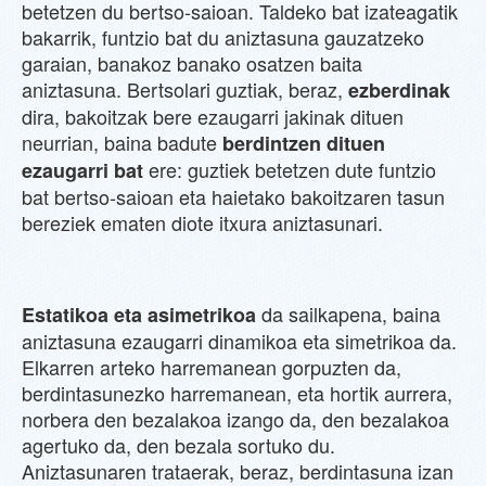
betetzen du bertso-saioan. Taldeko bat izateagatik
bakarrik, funtzio bat du aniztasuna gauzatzeko
garaian, banakoz banako osatzen baita
aniztasuna. Bertsolari guztiak, beraz,
ezberdinak
dira, bakoitzak bere ezaugarri jakinak dituen
neurrian, baina badute
berdintzen dituen
ere: guztiek betetzen dute funtzio
ezaugarri bat
bat bertso-saioan eta haietako bakoitzaren tasun
bereziek ematen diote itxura aniztasunari.
da sailkapena, baina
Estatikoa eta asimetrikoa
aniztasuna ezaugarri dinamikoa eta simetrikoa da.
Elkarren arteko harremanean gorpuzten da,
berdintasunezko harremanean, eta hortik aurrera,
norbera den bezalakoa izango da, den bezalakoa
agertuko da, den bezala sortuko du.
Aniztasunaren trataerak, beraz, berdintasuna izan