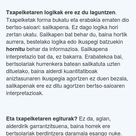
.
Txapelketaren logikak ere ez du laguntzen
Txapelketak forma bukatu eta erabakia ematen dio
bertso-saioari: sailkapena. Ez dago logika hori
zertan ukatu. Sailkapen bat behar du, baina hortik
aurrera, bestelako logika edo ikuspegi batzuekin
behar da informazioa. Sailkapena
hornitu
interpretazio bat da, ez bakarra. Erabatekoa bai,
bertsolariak hurrenkera batean sailkatuta uzten
dituelako, baina alderdi kuantitatiboak
aniztasunaren ikuspegia agortzen ez duen bezala,
sailkapenak ere ez ditu agortzen bertso-saioaren
interpretazioak.
Ez da, agian,
Eta txapelketaren egiturak?
alderdirik garrantzitsuena, baina horrek ere
bertsolariak berdintzera daramala esango nuke.