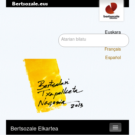
Bertsozale.eus
Edukira
Tresna
pertsonalak
salto
egin
|
Euskara
Bilatu atarian
Salto
English
egin
Français
nabigazioara
Bilaketa
Español
aurreratua…
Nabigazioa
Bertsozale Elkartea