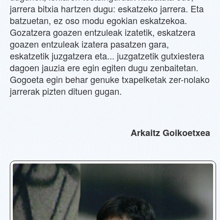
jarrera bitxia hartzen dugu: eskatzeko jarrera. Eta
batzuetan, ez oso modu egokian eskatzekoa.
Gozatzera goazen entzuleak izatetik, eskatzera
goazen entzuleak izatera pasatzen gara,
eskatzetik juzgatzera eta... juzgatzetik gutxiestera
dagoen jauzia ere egin egiten dugu zenbaitetan.
Gogoeta egin behar genuke txapelketak zer-nolako
jarrerak pizten dituen gugan.
Arkaitz Goikoetxea