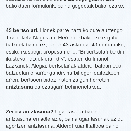
balio duen formularik, baina gogoetak balio lezake.
Horiek parte hartuko dute aurtengo
43 bertsolari.
Txapelketa Nagusian. Herrialde bakoitzetik gutxi
batzuek baino ez, baina 43 asko da. 43 norbanako,
estilo, ikuspegi, proposamen... “Bi bertsolari berdin
ikusteko natxiok oraindik”, esaten du Imanol
Lazkanok. Alegia, bertsolariak alderdi batean edo
batzuetan elkarrengandik hurbil egon daitezkeen
arren, bertsoen bidez iristen zaigun horretan
da ezaugarri behinenetakoa.
aniztasuna
Ugaritasuna bada
Zer da aniztasuna?
aniztasunaren adierazle, baina ugaritasunak ez du
agortzen aniztasuna. Alderdi kuantitatiboa baino