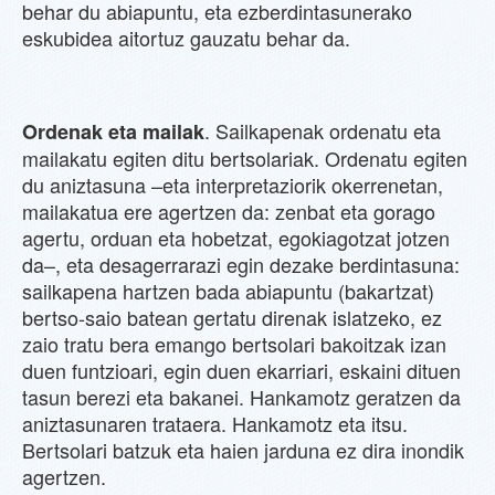
behar du abiapuntu, eta ezberdintasunerako
eskubidea aitortuz gauzatu behar da.
. Sailkapenak ordenatu eta
Ordenak eta mailak
mailakatu egiten ditu bertsolariak. Ordenatu egiten
du aniztasuna –eta interpretaziorik okerrenetan,
mailakatua ere agertzen da: zenbat eta gorago
agertu, orduan eta hobetzat, egokiagotzat jotzen
da–, eta desagerrarazi egin dezake berdintasuna:
sailkapena hartzen bada abiapuntu (bakartzat)
bertso-saio batean gertatu direnak islatzeko, ez
zaio tratu bera emango bertsolari bakoitzak izan
duen funtzioari, egin duen ekarriari, eskaini dituen
tasun berezi eta bakanei. Hankamotz geratzen da
aniztasunaren trataera. Hankamotz eta itsu.
Bertsolari batzuk eta haien jarduna ez dira inondik
agertzen.